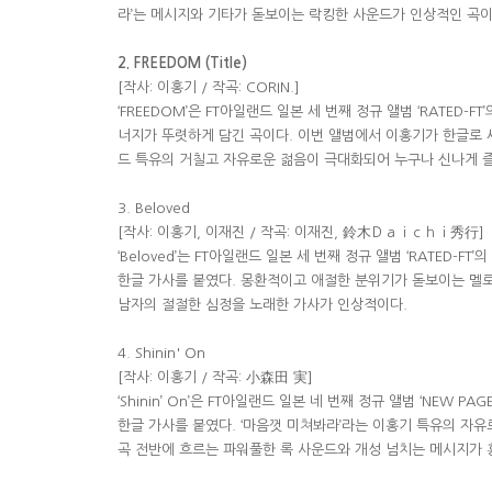
라’는 메시지와 기타가 돋보이는 락킹한 사운드가 인상적인 곡이
2. FREEDOM (Title)
[작사: 이홍기 / 작곡: CORIN.]
‘FREEDOM’은 FT아일랜드 일본 세 번째 정규 앨범 ‘RATED-F
너지가 뚜렷하게 담긴 곡이다. 이번 앨범에서 이홍기가 한글로 
드 특유의 거칠고 자유로운 젊음이 극대화되어 누구나 신나게 즐
3. Beloved
[작사: 이홍기, 이재진 / 작곡: 이재진, 鈴木Ｄａｉｃｈｉ秀行]
‘Beloved’는 FT아일랜드 일본 세 번째 정규 앨범 ‘RATED-F
한글 가사를 붙였다. 몽환적이고 애절한 분위기가 돋보이는 멜
남자의 절절한 심정을 노래한 가사가 인상적이다.
4. Shinin' On
[작사: 이홍기 / 작곡: 小森田 実]
‘Shinin’ On’은 FT아일랜드 일본 네 번째 정규 앨범 ‘NEW 
한글 가사를 붙였다. ‘마음껏 미쳐봐라’라는 이홍기 특유의 자
곡 전반에 흐르는 파워풀한 록 사운드와 개성 넘치는 메시지가 