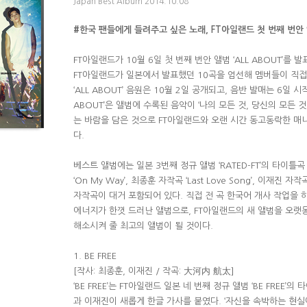
Japan Best Album 2014.10.08
#한국 팬들에게 들려주고 싶은 노래, FT아일랜드 첫 번째 번안 앨범
FT아일랜드가 10월 6일 첫 번째 번안 앨범 ‘ALL ABOUT’를 발
FT아일랜드가 일본에서 발표했던 10곡을 엄선해 멤버들이 직접
‘ALL ABOUT’ 음원은 10월 2일 공개되고, 음반 발매는 6일 시
ABOUT’은 앨범에 수록된 음악이 ‘나의 모든 것, 당신의 모든 
는 바람을 담은 것으로 FT아일랜드와 오랜 시간 동고동락한 매
다.
베스트 앨범에는 일본 3번째 정규 앨범 ‘RATED-FT’의 타이틀곡 
‘On My Way’, 최종훈 자작곡 ‘Last Love Song’, 이재진 자작
자작곡이 대거 포함되어 있다. 직접 전 곡 한국어 개사 작업을 
에너지가 한껏 드러난 앨범으로, FT아일랜드의 새 앨범을 오랫
해소시켜 줄 최고의 앨범이 될 것이다.
1. BE FREE
[작사: 최종훈, 이재진 / 작곡: 大河内 航太]
‘BE FREE’는 FT아일랜드 일본 네 번째 정규 앨범 ‘BE FREE
과 이재진이 새롭게 한글 가사를 붙였다. ‘자신을 속박하는 현