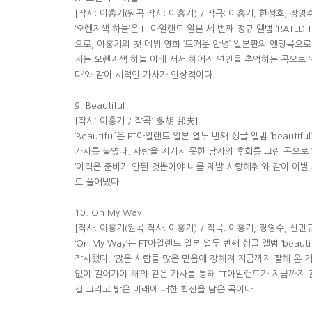
[작사: 이홍기(원곡 작사: 이홍기) / 작곡: 이홍기, 한성호, 장영
‘오렌지색 하늘’은 FT아일랜드 일본 세 번째 정규 앨범 ‘RATED
으로, 이홍기의 첫 데뷔 영화 ‘뜨거운 안녕’ 일본판의 엔딩곡으
지는 오렌지색 하늘 아래 서서 헤어진 연인을 추억하는 곡으로 
다’와 같이 시적인 가사가 인상적이다.
9. Beautiful
[작사: 이홍기 / 작곡: 多胡 邦夫]
‘Beautiful’은 FT아일랜드 일본 열두 번째 싱글 앨범 ‘beaut
가사를 붙였다. 사랑을 지키지 못한 남자의 후회를 그린 곡으로 ‘
‘아직은 준비가 안된 것뿐이야 나를 제발 사랑해줘’와 같이 이별
로 풀어냈다.
10. On My Way
[작사: 이홍기(원곡 작사: 이홍기) / 작곡: 이홍기, 장영수, 신민
‘On My Way’는 FT아일랜드 일본 열두 번째 싱글 앨범 ‘beau
작사했다. ‘많은 사람들 많은 믿음에 강해져 지금까지 잘해 온 거야
없이 걸어가야 해’와 같은 가사를 통해 FT아일랜드가 지금까지
길 그리고 밝은 미래에 대한 확신을 담은 곡이다.