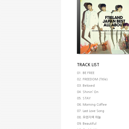
TRACK LIST
01. BE FREE
02. FREEDOM (Title)
03. Beloved
04. Shinin’ On
05. STAY
06. Morning Coffee
07. Last Love Song
08. 오렌지색 하늘
09. Beautiful