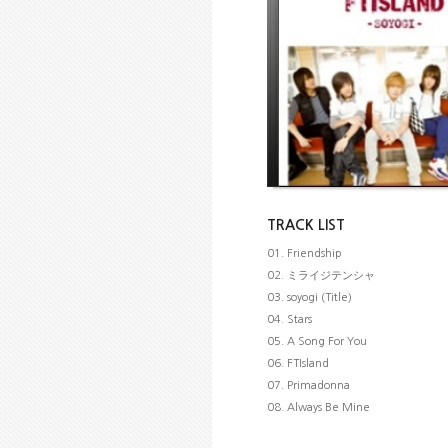
TRACK LIST
01. Friendship
02. ミライジテンシャ
03. soyogi (Title)
04. Stars
05. A Song For You
06. FTIsland
07. Primadonna
08. Always Be Mine