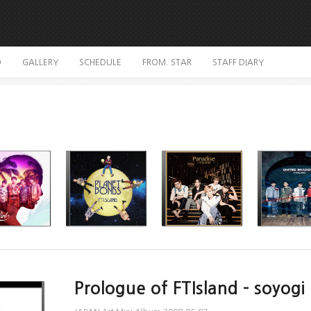
O
GALLERY
SCHEDULE
FROM. STAR
STAFF DIARY
Prologue of FTIsland - soyogi