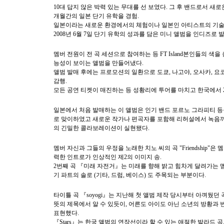
10
대 답지 않은 박력 있는 무대를 선 보였다
.
그 후 밴드로서 새로
개월간의 일본 단기 유학을 경험
.
일본이라는 새로운 환경에서의 체험이나 일본인 아티스트의 기술
2008
년
6
월
7
일 단기 유학의 성과를 담은 미니 앨범을 인디즈로 
멤버 전원이 전 곡 세션으로 참여하는 등
FT Island
본인들의 색을 
능성이 보이는 앨범을 만들어냈다
.
앨범 발매 후에는 프로모션의 일환으로 도쿄
,
나고야
,
오사카
,
요
감행
.
모든 공연 티켓이 매진하는 등 성황리에 투어를 마치고 한국에서
일본에서 처음 발매하는 이 앨범은 인기 밴드 포르노 그라피티 
로 맞이하였고
새로운 작가나 편곡자를 포함해 리허설에서 녹음
의 긴밀한 콜라보레이션이 실현됐다
.
멤버 자신과 그들의 우정을 노래한 치노 씨의 곡
"Friendship"
은 
력한 인트로가 인상적인 제
2
의 이미지 송
.
2
번째 곡 『미래 자전거』는 미래를 향해 밝고 힘차게 달려가는 
기 파트의 솔로
(
기타
,
드럼
,
베이스
)
도
주목되는 부분이다
.
타이틀 곡 『
soyogi
』는 지난해 첫 앨범 제작 당시부터 아껴뒀던
뜻의 제목에서 알 수 있듯이
,
어른도 아이도 아닌 소년의 방황과 
표현했다
.
『
Stars
』는 한국 앨범의 연장선이라 할 수 있는 애절한 발라드 곡