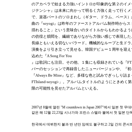
のアカペラで始まる力強いイントロが印象的な第２のイメ
ジテンシャ』は未来に向かって明るく力強く走って行くメ
で、楽器パートのソロまわし（ギター、ドラム、ベース）
曲の『soyogi』は昨年のファーストアルバム制作時から
揺れること」という意味合いのタイトルからもわかるよう
の彷徨と煩悶を、繊細でありながら力強い感じで表現した。『
長線ともいえる切ないバラード。機械的なループと生ドラ
演奏をより引き立って見せる。韓国デビュー１周年を迎え
込めた『A Song For You
』は歌詞にも注目。その他、１集にも収録されている『FTIslan
バーのセッションで再録音したニューバージョンや、『初
『Always Be Mine』など、多様な色と試みでぎっしり詰まっ
FTIsland-soyogi-」。アルバムタイトルのようにときめく
限の可能性を見せたアルバムといえる。
2007
년
8
월에 열린
"M countdown in Japan 2007"
에서 일본 첫 무대
같은 해
12
월
22,23
일 시나가와 프린스 스텔라 볼에서 첫 일본 단
한국에서 데뷔한지 불과 반 년만 임에도 불구하고
2
일 간의 콘서