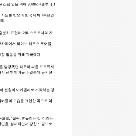
운 스텝 업을 위해
2008
년
4
월부터
3
 지도를 받으며
한국 데뷔
1
주년인
발매
.
충분히 표현해 아티스트로서의 가
코하마에서 라이브 하우스 투어를
2
집 활동을 위해 귀국했다
.
등을 담당했던 타무라 씨를 프로듀서
까지 전부 멤버들과 일본의 뮤지션
멤버 전원의 아카펠라로 시작하는 강
멤버들의 모습을 표현한 곡으로 악
 곡으로
, "
떨림
,
흔들리는 것
"
이라는
번민을
,
섬세하면서 강한 느낌으로
.