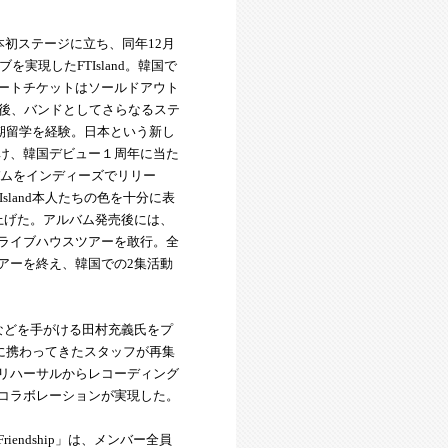
7」で日本初ステージに立ち、同年12月
実現したFTIsland。韓国で
ートチケットはソールドアウト
の後、バンドとしてさらなるステ
短期留学を経験。日本という新し
け、韓国デビュー１周年に当た
バムをインディーズでリリー
land本人たちの色を十分に表
上げた。アルバム発売後には、
ライブハウスツアーを敢行。全
アーを終え、韓国での2集活動
などを手がける田村充義氏をプ
曲に携わってきたスタッフが再集
リハーサルからレコーディング
コラボレーションが実現した。
endship」は、メンバー全員