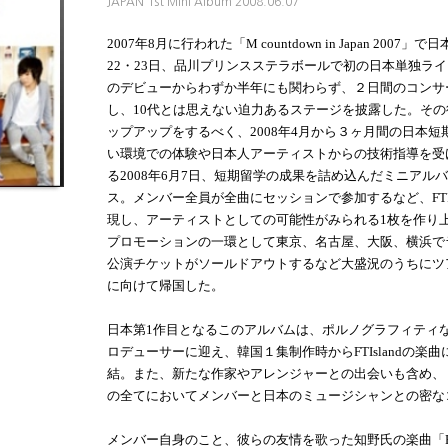
JAPAN 1st Mini Album 2008.06.07
2007年8月に行われた「M countdown in Japan 200
22・23日、品川プリンスステラボールで初の日本単独ライブを
のデビューからわずか半年にも関わらず、２日間のコンサ
し、10代とは思えない迫力あるステージを披露した。そ
ップアップをするべく、2008年4月から３ヶ月間の日本
い環境での体験や日本人アーティストからの技術指導を受
る2008年6月7日、短期留学の成果を詰め込んだミニアル
ス。メンバー全員が全曲にセッションで参加するなど、FTIs
現し、アーティストとしての可能性がみられる1枚を作り
プロモーションの一環として東京、名古屋、大阪、横浜で
公演チケットがソールドアウトするなど大盛況のうちにツ
に向けて帰国した。
日本第1作目となるこのアルバムは、ポルノグラフィティ
ロデューサーに迎え、韓国１集制作時からFTIslandの楽
結。また、新たな作家やアレンジャーとの出会いも含め、
の全てにおいてメンバーと日本のミュージシャンとの密な
メンバー自身のこと、彼らの友情を歌った知野氏の楽曲「Fri