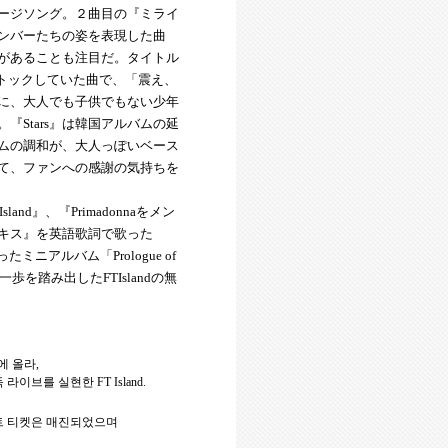
ージソング。２曲目の『ミライ
ンバーたちの姿を表現した曲
があることも注目だ。タイトル
ストックしていた曲で、「震え、
に、大人でも子供でもない少年
Stars』は韓国アルバムの延
ムの調和が、大人っぽいベース
て、ファンへの感謝の気持ちを
d』、『Primadonnaをメン
キス』を英語歌詞で歌った
たミニアルバム「Prologue of
第一歩を踏み出したFTIslandの無
에 올라
,
독 라이브를 실현한
FT Island.
트 티켓은 매진되었으며