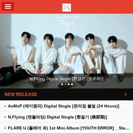
ALL MENU
Previous
Next
N.Flying Digital Single [환절기 (換節期)]
NEW RELEASE
더보기
AxMxP (에이엠피) Digital Single [편의점 불빛 (24 Hours)]
N.Flying (엔플라잉) Digital Single [환절기 (換節期)]
FLARE U (플레어 유) 1st Mini Album [YOUTH ERROR] _ Stationery Kit Ver.