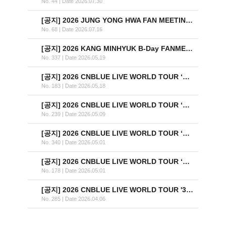
No. 44
|
Date 2026.07.30
[공지]
2026 JUNG YONG HWA FAN MEETING ‘SAME LIGHT: U&I’ IN TAIPEI 안내
No. 68
|
Date 2026.07.16
[공지]
2026 KANG MINHYUK B-Day FANMEETING '강민혁 분석 프로젝트' 안내
No. 337
|
Date 2026.05.19
[공지]
2026 CNBLUE LIVE WORLD TOUR ‘3LOGY’ IN PARIS
No. 183
|
Date 2026.05.18
[공지]
2026 CNBLUE LIVE WORLD TOUR ‘3LOGY’ IN LONDON
No. 239
|
Date 2026.05.09
[공지]
2026 CNBLUE LIVE WORLD TOUR ‘3LOGY’ IN THE HAGUE
No. 340
|
Date 2026.05.01
[공지]
2026 CNBLUE LIVE WORLD TOUR ‘3LOGY’ IN BERLIN
No. 178
|
Date 2026.05.01
[공지]
2026 CNBLUE LIVE WORLD TOUR '3LOGY' IN EUROPE 개최 안내
No. 285
|
Date 2026.04.06