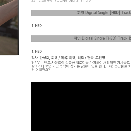
23.12.09 HWI YOUNG Digital Single
휘영
Digital Single [HBD]
Track
1. HBD
휘영
Digital Single [HBD]
Track 
1. HBD
작사
:
한성호
,
휘영
/
작곡
:
휘영
,
히모
/
편곡
:
고진영
'HBD'
는 밴드 사운드에 심플한 멜로디를 가미하여 서정적인 가사들로
살아가다 보면 가끔 추억에 잠기는 날들이 있을 텐데
,
그런 순간들을 
건 어떨까요
?