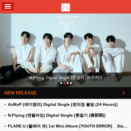
ALL MENU
Previous
Next
N.Flying Digital Single [환절기 (換節期)]
NEW RELEASE
더보기
AxMxP (에이엠피) Digital Single [편의점 불빛 (24 Hours)]
N.Flying (엔플라잉) Digital Single [환절기 (換節期)]
FLARE U (플레어 유) 1st Mini Album [YOUTH ERROR] _ Stationery Kit Ver.