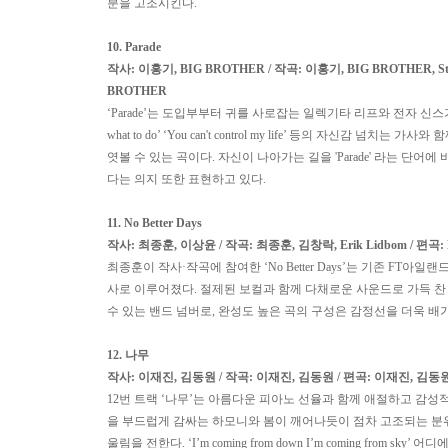
분을 고조시킨다
.
10. Parade
작사
:
이홍기
, BIG BROTHER
/
작곡
:
이홍기
, BIG BROTHER, St
BROTHER
‘Parade’
는 도입부부터 귀를 사로잡는 일렉기타 리프와 전자 신스
what to do’ ‘You can't control my life’
등의 자신감 넘치는 가사와 함
엿볼 수 있는 곡이다
.
자신이 나아가는 길을
'Parade'
라는 단어에 
다는 의지 또한 표현하고 있다
.
11. No Better Days
작사
:
최종훈
,
이상윤
/
작곡
:
최종훈
,
김창락
, Erik Lidbom /
편곡
:
최종훈이 작사·작곡에 참여한
‘No Better Days’
는 기존
FT
아일랜드
사로 이루어졌다
.
절제된 보컬과 함께 다채로운 사운드로 가득 찬
수 있는 밴드 넘버로
,
완성도 높은 곡의 구성은 감정선을 더욱 배
12.
나무
작사
:
이재진
,
김동원
/
작곡
:
이재진
,
김동원
/
편곡
:
이재진
,
김동
12
번 트랙
‘
나무
’
는 아름다운 피아노 선율과 함께 애절하고 감성
을 부드럽게 감싸는 하모니와 봄이 깨어나듯이 점차 고조되는 분
울림을 전한다
. ‘I’m coming from down I’m coming from sky’
어디에