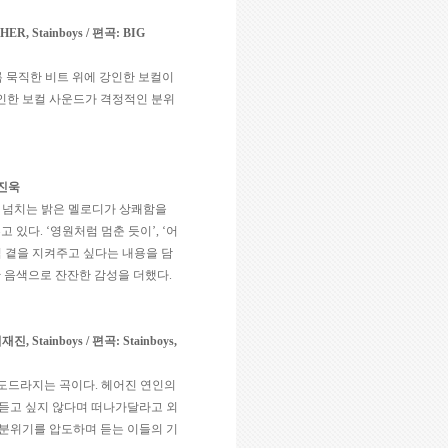
HER, Stainboys /
편곡
: BIG
 묵직한 비트 위에 강인한 보컬이
인한 보컬 사운드가 격정적인 분위
진욱
 넘치는 밝은 멜로디가 상쾌함을
루고 있다
. ‘
영원처럼 멈춘 듯이
’, ‘
어
 곁을 지켜주고 싶다는 내용을 담
한 음색으로 잔잔한 감성을 더했다
.
이재진
, Stainboys /
편곡
: Stainboys,
 도드라지는 곡이다
.
헤어진 연인의
 듣고 싶지 않다며 떠나가달라고 외
 분위기를 압도하며 듣는 이들의 기