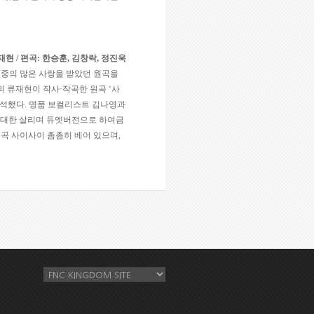
재현
/
편곡
:
한승훈
,
김창락
,
정진욱
대중의 많은 사랑을 받았던 원곡을
의 류재현이 작사·작곡한 원곡
‘
사
해석했다
.
명품 보컬리스트 김나영과
최대한 살리며 듀엣버전으로 하여금
 곡 사이사이 촘촘히 베어 있으며
,