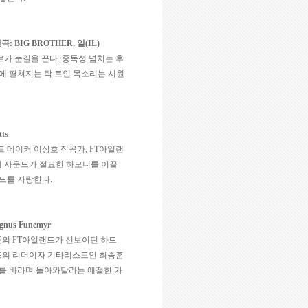
편곡
: BIG BROTHER,
일
(IL)
르가 눈길을 끈다
.
중독성 넘치는 후
에 펼쳐지는 탁 트인 목소리는 시원
tts
트 메이커 이상호 작곡가
, FT
아일랜
기 사운드가 절묘한 하모니를 이끌
운드를 자랑한다
.
gnus Funemyr
존의
FT
아일랜드가 선보이던 하드
의 리더이자 기타리스트인 최종훈
서를 바라며 돌아와달라는 애절한 가