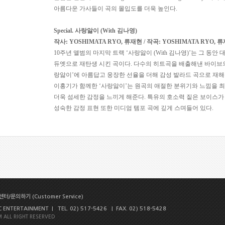
아름다운 가사들이 곡의 몰입도를 더욱 높인다
.
Special.
사랑앓이
(With
김나영
)
작사
: YOSHIMATA RYO,
류재현
/
작곡
: YOSHIMATA RYO,
류
10
주년 앨범의 마지막 트랙
‘
사랑앓이
(With
김나영
)’
는 그 동안 
듀엣으로 재탄생 시킨 곡이다
.
다수의 히트곡을 배출해낸 바이브
랑앓이
’
에 아름답고 웅장한 선율을 더해 감성 발라드 곡으로 재
이홍기가 함께한
‘
사랑앓이
’
는 원곡의 애절한 분위기와 느낌을 
더욱 섬세한 감정을 느끼게 해준다
.
특유의 호소력 짙은 보이스가
성숙한 감정 표현 또한 미디엄 템포 곡에 깊게 스며들어 있다
.
터/문의하기 (Customer Service)
NTERTAINMENT | TEL. 02) 517-5426 | FAX. 02) 518-5428
 ALL RIGHT RESERVED