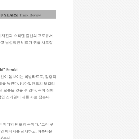
0 YEARS]
Track Review
이재진과 스웨덴 출신의 프로듀서
고 남성적인 비트가 귀를 사로잡
chi" Suzuki
정선이 돋보이는 록발라드로
,
점층적
도를 높인다
. FT
아일랜드의 보컬리
 모습을 엿볼 수 있다
.
곡이 진행
인 스케일이 귀를 사로 잡는다
.
진 미디엄 템포의 곡이다
. ‘
그런 곳
적인 에너지를 선사하고
,
아름다운
 넣는다
.