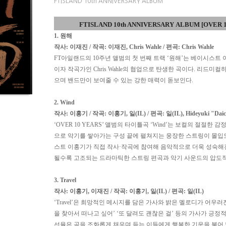
FTISLAND 10th ANNIVERSARY ALBUM
FTISLAND 10th ANNIVERSARY
ALBUM [OVER 1
1.
원해
작사
:
이재진
/
작곡
:
이재진
, Chris Wahle /
편곡
: Chris Wahle
FT
아일랜드의
10
주년 앨범의 첫 번째 트랙
‘
원해
’
는 베이시스트 
이자 작곡가인
Chris Wahle
의 협업으로 탄생한 곡이다
.
리드미컬하
으며 밴드만이 보여줄 수 있는 강한 매력이 돋보인다
.
2. Wind
작사
:
이홍기
/
작곡
:
이홍기
,
일
(IL) /
편곡
:
일
(IL), Hideyuki "Dai
‘OVER 10 YEARS’
앨범의 타이틀곡
‘Wind’
는 보컬의 절절한 감
으로 악기를 쌓아가는 구성 끝에 펼쳐지는 웅장한 스트링이 몰입
스트 이홍기가 직접 작사·작곡에 참여해 음악적으로 더욱 성숙해진
될수록 고조되는 드라마틱한 스트링 편곡과 악기 사운드의 압도적
3. Travel
작사
:
이홍기
,
이재진
/
작곡
:
이홍기
,
일
(IL) /
편곡
:
일
(IL)
‘Travel’
은 희망적인 메시지를 담은 가사와 밝은 멜로디가 어우러
을 찾아서 떠나고 싶어
’ ‘
또 달려도 괜찮은 걸
’
등의 가사가 긍정
선율은 곡을 조화롭게 채우며 듣는 이들에게 행복한 기운을 불어