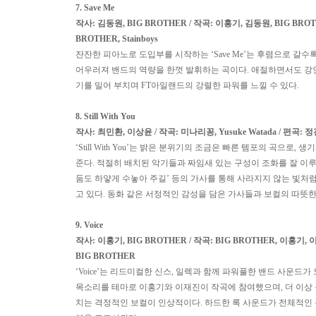
7. Save Me
작사
:
김동원
, BIG BROTHER
/
작곡
:
이홍기
,
김동원
, BIG BROT
BROTHER, Stainboys
잔잔한 피아노로 도입부를 시작하는
‘Save Me’
는 후렴으로 갈수록
어우러져 밴드의 역량을 한껏 발휘하는 곡이다
.
애절하면서도 강
기를 밀어 부치며
FT
아일랜드의 강렬한 파워를 느낄 수 있다
.
8. Still With You
작사
:
최민환
,
이상윤
/
작곡
:
미나리꽁
, Yusuke Watada /
편곡
:
정
‘Still With You’
는 밝은 분위기의 조금은 빠른 템포의 곡으로
,
생기
준다
.
적절히 배치된 악기들과 짜임새 있는 구성이 조화를 잘 이
둠도 하얗게 수놓아 주길
’
등의 가사를 통해 사라지지 않는 빛처럼
고 있다
.
동화 같은 서정적인 감성을 담은 가사들과 보컬의 따뜻
9. Voice
작사
:
이홍기
, BIG BROTHER /
작곡
: BIG BROTHER,
이홍기
,
BIG BROTHER
‘Voice’
는 리드미컬한 신스
,
일렉과 함께 파워풀한 밴드 사운드가
목소리를 테마로 이홍기와 이재진이 작곡에 참여했으며
,
더 이상
치는 격정적인 보컬이 인상적이다
.
하드한 록 사운드가 전체적인