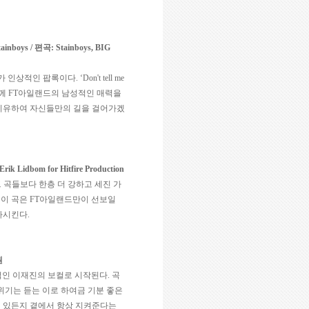
ainboys /
편곡
: Stainboys, BIG
가 인상적인 팝록이다
. ‘Don't tell me
께
FT
아일랜드의 남성적인 매력을
비유하여 자신들만의 길을 걸어가겠
 Erik Lidbom for Hitfire Production
 곡들보다 한층 더 강하고 세진 가
 이 곡은
FT
아일랜드만이 선보일
가시킨다
.
원
적인 이재진의 보컬로 시작된다
.
곡
위기는 듣는 이로 하여금 기분 좋은
 있든지 곁에서 항상 지켜준다는