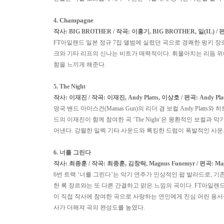
Champagne
4.
작사
: BIG BROTHER /
작곡
:
이홍기
, BIG BROTHER,
일
(IL) /
FT
아일랜드 일본 정규
7
집 앨범에 실렸던 곡으로 경쾌한 펑키 장
크와 기타 리프의 신나는 비트가 매력적이다
.
휘몰아치는 리듬 위
함을 느끼게 해준다
.
5. The Night
작사
:
이재진
/
작곡
:
이재진
, Andy Platts,
이상호
/
편곡
: Andy Pla
영국 밴드 마마스건
(Mamas Gun)
의 리더 겸 보컬
Andy Platts
와 히
드의 이재진이 함께 참여한 곡
‘The Night’
은 몽환적인 보컬과 악
어낸다
.
강렬한 일렉 기타 사운드와 록킹한 드럼이 폭발적인 사
6.
너를 그린다
작사
:
최종훈
/
작곡
:
최종훈
,
김창락
, Magnus Funemyr /
편곡
: Ma
6
번 트랙
‘
너를 그린다
’
는 악기 연주가 인상적인 팝 발라드로
,
기
한 록 장르와는 또 다른 간결하고 맑은 느낌의 곡이다
. FT
아일랜드
이 직접 작사에 참여한 곡으로 사랑하는 연인에게 진심 어린 용
사가 더해져 곡의 완성도를 높였다
.