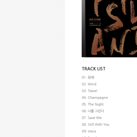
TRACK LIST
01. 원해
02. Wind
03. Travel
04. Champagne
05. The Night
06. 너를 그린다
07. Save Me
08. Still With You
09. Voice