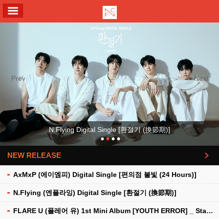
ALL MENU
Previous
Next
N.Flying Digital Single [환절기 (換節期)]
NEW RELEASE
더보기
AxMxP (에이엠피) Digital Single [편의점 불빛 (24 Hours)]
N.Flying (엔플라잉) Digital Single [환절기 (換節期)]
FLARE U (플레어 유) 1st Mini Album [YOUTH ERROR] _ Stationery Kit Ver.