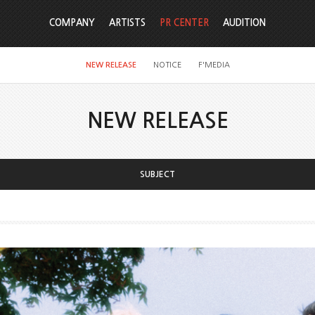
COMPANY
ARTISTS
PR CENTER
AUDITION
NEW RELEASE
NOTICE
F'MEDIA
NEW RELEASE
SUBJECT