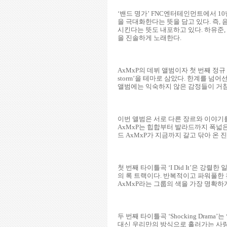
‘밴드 명가’ FNC엔터테인먼트에서 10년 
을 극대화한다는 뜻을 담고 있다. 즉,
시킨다는 뜻도 내포하고 있다. 하유준,
을 진솔하게 노래한다.
AxMxP의 데뷔 앨범이자 첫 번째 정규 
storm’을 테마로 삼았다. 한계를 넘
앨범에는 익숙하지 않은 감정들이 거침
이번 앨범은 서로 다른 장르와 이야기를 담은 ‘
AxMxP는 힙합부터 발라드까지 폭넓은
드 AxMxP가 지금까지 갈고 닦아 온 
첫 번째 타이틀곡 ‘I Did It’은 
의 록 트랙이다. 반복적이고 파워풀한
AxMxP라는 그룹의 색을 가장 명확하
두 번째 타이틀곡 ‘Shocking Dr
대신 우리만의 방식으로 흘러가는 사랑