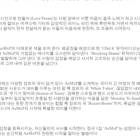
시인으로 만들어 (Love Poem)’는 사랑 앞에서 서툰 마음이 결국 노래가 되고
하게 깔리는 어쿠스틱 기타와 감성적인 피아노 라인 위에 후반부로 가면서 벅차
 음악이 먼저 전달되어 듣는 이들의 마음속에 천천히, 또 조용히 스며든다.
MxP의 다채로운 색을 보여 준다. 폐공장을 배경으로 한 ‘I Did It’ 뮤직비디
xMxP의 거침없는 에너지를 고스란히 담아낸다. ‘Shocking Drama’ 뮤직
 발랄하게 그려 낸다. 또 사랑의 감정을 깨닫고 서서히 고조되는 순간을 담아낸 ‘너
하게 그려 내며 깊은 여운을 남긴다.
에도 다양한 장르의 곡이 담겨 있다. AxMxP를 소개하는 곡이자 긴 여정의 첫 페이지를
 밝은 사운드가 대비를 이루는 모던 팝 록 장르의 곡 ‘White T-shirt’, 끊임없
 ‘우기가 찾아와 (Season of Tears)’, 경쾌한 스트링과 밴드 사운드가 어우러
y)’, 월요일부터 일요일까지 온종일 한 사람만을 생각하는 마음을 담은 ‘Monday To S
 그려 내는 듯한 전개가 돋보이는 힙합 록 장르의 곡 ‘Buzzer Beater’까지, 폭
니며 AxMxP의 시작에 특별한 의미를 더한다.
 감정을 증폭시키는, 자신들만의 서사를 시작한다. 정규 1집 ‘AxMxP’는 감정이
지는 순간처럼 AxMxP의 찬란한 시작을 알리는 앨범이다.