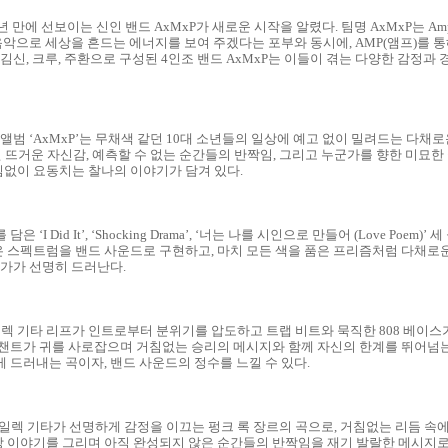
만에 선보이는 신인 밴드 AxMxP가 새로운 시작을 알렸다. 팀명 AxMxP는 Amplif
 음악으로 세상을 흔드는 에너지를 보여 주겠다는 포부와 동시에, AMP(앰프)를
 김신, 크루, 주환으로 구성된 4인조 밴드 AxMxP는 이들이 겪는 다양한 감정
앨범 ‘AxMxP’는 무채색 같던 10대 소년들의 일상에 예고 없이 밀려드는 다채로운 
어선 뜨거운 자신감, 예측할 수 없는 순간들의 반짝임, 그리고 누군가를 향한 미묘
없이 요동치는 찰나의 이야기가 담겨 있다.
I Did It’, ‘Shocking Drama’, ‘너는 나를 시인으로 만들어 (Love Poe
 스펙트럼을 밴드 사운드로 구현하고, 마치 모든 색을 품은 프리즘처럼 다채로운 
진가가 선명히 드러난다.
강렬한 일렉 기타 리프가 인트로부터 분위기를 압도하고 트랩 비트와 묵직한 808 베이
 챈트가 귀를 사로잡으며 거침없는 승리의 메시지와 함께 자신의 한계를 뛰어넘는
게 드러내는 곡이자, 밴드 사운드의 정수를 느낄 수 있다.
ama’는 일렉 기타가 선명하게 감정을 이끄는 펑크 록 장르의 곡으로, 거침없는 리듬 
 이야기를 그리며 아직 완성되지 않은 순간들의 반짝임을 재기 발랄한 메시지로