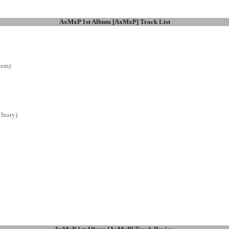
AxMxP 1st Album [AxMxP] Track List
em)
tory)