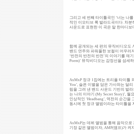
그리고 세 번째 타이틀곡인 ‘너는 나를 
적인 이모티브 록 발라드곡이다. 차분
사운드로 표현한 이 곡은 말 한마디보다
함께 공개되는 세 편의 뮤직비디오도 Ax
밴드 연주와 파워풀한 보컬이 어우러져 A
‘반전의 반전의 반전’의 이야기를 재기
Poem)’ 뮤직비디오는 감정선을 섬세
AxMxP 정규 1집에는 트리플 타이틀 외
You’, 슬픈 이별을 담은 가사와는 달리
림을 그려 낸 밴드 사운드 기반의 발라드곡
는 나의 이야기 (My Secret Stor
인상적인 ‘Headbang’, 역전의 순간을
동시에 첫 정규 앨범이라는 타이틀을 지
AxMxP는 데뷔 앨범을 통해 음악으로
기장 같은 앨범이자, AMP(앰프)가 켜