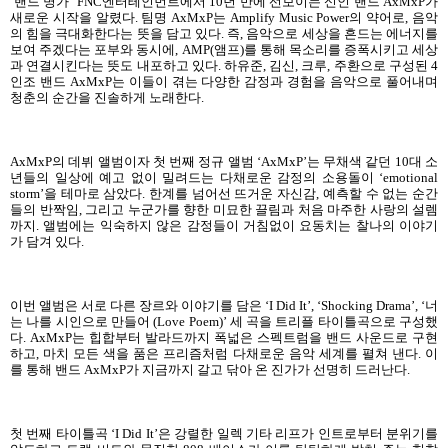
‘밴드 명가’ FNC엔터테인먼트에서 10년 만에 선보이는 신인 밴드 AxMxP가
새로운 시작을 알렸다. 팀명 AxMxP는 Amplify Music Power의 약어로, 음악
의 힘을 극대화한다는 뜻을 담고 있다. 즉, 음악으로 세상을 흔드는 에너지를
보여 주겠다는 포부와 동시에, AMP(앰프)를 통해 목소리를 증폭시키고 세상
과 연결시킨다는 뜻도 내포하고 있다. 하유준, 김신, 크루, 주환으로 구성된 4
인조 밴드 AxMxP는 이들이 겪는 다양한 감정과 경험을 음악으로 풀어내며
청춘의 순간을 진솔하게 노래한다.
AxMxP의 데뷔 앨범이자 첫 번째 정규 앨범 ‘AxMxP’는 무채색 같던 10대 소
년들의 일상에 예고 없이 밀려드는 다채로운 감정의 소용돌이 ‘emotional
storm’을 테마로 삼았다. 한계를 넘어선 뜨거운 자신감, 예측할 수 없는 순간
들의 반짝임, 그리고 누군가를 향한 미묘한 끌림과 처음 마주한 사랑의 설렘
까지. 앨범에는 익숙하지 않은 감정들이 거침없이 요동치는 찰나의 이야기
가 담겨 있다.
이번 앨범은 서로 다른 장르와 이야기를 담은 ‘I Did It’, ‘Shocking Drama’, ‘너
는 나를 시인으로 만들어 (Love Poem)’ 세 곡을 트리플 타이틀곡으로 구성했
다. AxMxP는 힙합부터 발라드까지 폭넓은 스펙트럼을 밴드 사운드로 구현
하고, 마치 모든 색을 품은 프리즘처럼 다채로운 음악 세계를 펼쳐 낸다. 이
를 통해 밴드 AxMxP가 지금까지 갈고 닦아 온 진가가 선명히 드러난다.
첫 번째 타이틀곡 ‘I Did It’은 강렬한 일렉 기타 리프가 인트로부터 분위기를