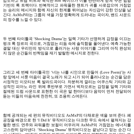
압도하고 트랩 비트와 묵직한 808 베이스가 이를 탄탄하게 받쳐 주는 힙합
기반의 록 트랙이다. 반복적이고 파워풀한 챈트가 귀를 사로잡으며 거침없
는 승리의 메시지와 함께 자신의 한계를 뛰어넘는 자신감이 강한 인상을 남
긴다. AxMxP라는 그룹의 색을 가장 명확하게 드러내는 곡이자, 밴드 사운드
의 정수를 느낄 수 있다.
두 번째 타이틀곡 ‘Shocking Drama’는 일렉 기타가 선명하게 감정을 이끄는
펑크 록 장르의 곡으로, 거침없는 리듬 속에 솔직함을 풀어낸다. 예측 가능한
결말 대신 우리만의 방식으로 흘러가는 사랑 이야기를 그리며 아직 완성되
지 않은 순간들의 반짝임을 재기 발랄한 메시지로 전한다.
그리고 세 번째 타이틀곡인 ‘너는 나를 시인으로 만들어 (Love Poem)’는 사
랑 앞에서 서툰 마음이 결국 노래가 되고 시가 되어 흘러나오는 순간을 담은
서정적인 이모티브 록 발라드곡이다. 차분하게 깔리는 어쿠스틱 기타와 감
성적인 피아노 라인 위에 후반부로 가면서 벅차오르는 감정을 일렉 기타와
절제된 드럼 사운드로 표현한 이 곡은 말 한마디보다 음악이 먼저 전달되어
듣는 이들의 마음속에 천천히, 또 조용히 스며든다.
함께 공개되는 세 편의 뮤직비디오도 AxMxP의 다채로운 색을 보여 준다. 폐
공장을 배경으로 한 ‘I Did It’ 뮤직비디오는 다크한 무드 속에서 펼쳐지는 강
렬한 밴드 연주와 파워풀한 보컬이 어우러져 AxMxP의 거침없는 에너지를
고스란히 담아낸다. ‘Shocking Drama’ 뮤직비디오는 끝났다고 믿는 순간 다