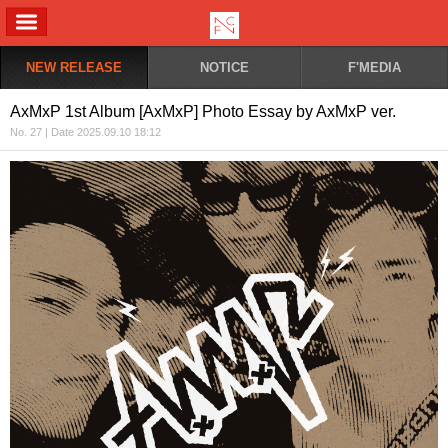
ALL MENU
NEW RELEASE
NOTICE
F'MEDIA
AxMxP 1st Album [AxMxP] Photo Essay by AxMxP ver.
No. 27 | Date 2025.09.10 18:12