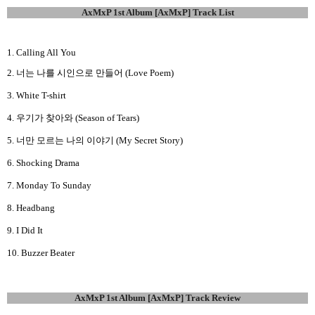
AxMxP 1st Album [AxMxP] Track List
1. Calling All You
2. 너는 나를 시인으로 만들어 (Love Poem)
3. White T-shirt
4. 우기가 찾아와 (Season of Tears)
5. 너만 모르는 나의 이야기 (My Secret Story)
6. Shocking Drama
7. Monday To Sunday
8. Headbang
9. I Did It
10. Buzzer Beater
AxMxP 1st Album [AxMxP] Track Review