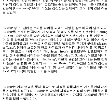
시 시작되는 ‘반전의 반전의 반전’의 이야기를 재기 발랄하게 그려 낸다. 또
사랑의 감정을 깨닫고 서서히 고조되는 순간을 담아낸 ‘너는 나를 시인으로
만들어 (Love Poem)’ 뮤직비디오는 감정선을 섬세하게 그려 내며 깊은 여운
을 남긴다.
AxMxP 정규 1집에는 트리플 타이틀 외에도 다양한 장르의 곡이 담겨 있다.
AxMxP를 소개하는 곡이자 긴 여정의 첫 페이지를 여는 신호탄인 ‘Calling
All You’, 슬픈 이별을 담은 가사와는 달리 밝은 사운드가 대비를 이루는 모
던 팝 록 장르의 곡 ‘White T-shirt’, 끊임없이 내리는 빗줄기처럼 멈추지 않는
마음의 울림을 그려 낸 밴드 사운드 기반의 발라드곡 ‘우기가 찾아와 (Season
of Tears)’, 경쾌한 스트링과 밴드 사운드가 어우러진 시네마틱 팝 록 장르의
곡 ‘너만 모르는 나의 이야기 (My Secret Story)’, 월요일부터 일요일까지 온
종일 한 사람만을 생각하는 마음을 담은 ‘Monday To Sunday’, 거칠고 에너지
넘치는 사운드가 인상적인 ‘Headbang’, 역전의 순간을 그려 내는 듯한 전개
가 돋보이는 힙합 록 장르의 곡 ‘Buzzer Beater’까지, 폭넓은 장르와 감정을
담은 이번 앨범은 데뷔와 동시에 첫 정규 앨범이라는 타이틀을 지니며
AxMxP의 시작에 특별한 의미를 더한다.
AxMxP는 데뷔 앨범을 통해 음악으로 감정을 증폭시키는, 자신들만의 서사
를 시작한다. 정규 1집 ‘AxMxP’는 감정이 시작되는 시점의 모든 진폭을 기록
한 일기장 같은 앨범이자, AMP(앰프)가 켜지는 순간처럼 AxMxP의 찬란한
시작을 알리는 앨범이다.