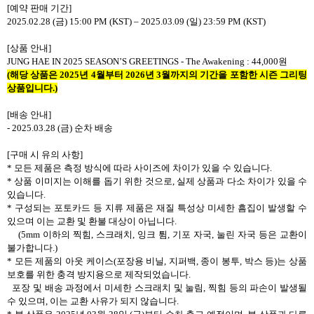
[
예약 판매 기간
]
2025.02.28 (
금
) 15:00 PM (KST) – 2025.03.09 (
일
) 23:59 PM (KST)
[
상품 안내
]
JUNG HAE IN 2025 SEASON
’
S GREETINGS - The Awakening : 44,000
원
(
해당 상품은
2025
년
4
월부터
2026
년
3
월까지의 기간을 포함한 시즌 그리팅
상품입니다
.)
[
배송 안내
]
- 2025.03.28 (
금
)
순차 배송
[
구매 시 유의 사항
]
*
모든 제품은 측정 방식에 따라 사이즈에 차이가 있을 수 있습니다
.
*
상품 이미지는 이해를 돕기 위한 것으로
,
실제 상품과 다소 차이가 있을 수
있습니다
.
*
구성되는 포토카드 등 지류 제품은 재질 특성상 미세한 흠집이 발생할 수
있으며 이는 교환 및 환불 대상이 아닙니다
.
(5mm
이하의 찍힘
,
스크래치
,
잉크 튐
,
기포 자국
,
눌린 자국 등은 교환이
불가합니다
.)
*
모든 제품의 아웃 케이스
(
포장용 비닐
,
지퍼백
,
종이 봉투
,
박스 등
)
는 상품
보호를 위한 충격 방지용으로 제작되었습니다
.
포장 및 배송 과정에서 미세한 스크래치 및 눌림
,
찍힘 등의 파손이 발생될
수 있으며
,
이는 교환 사유가 되지 않습니다
.