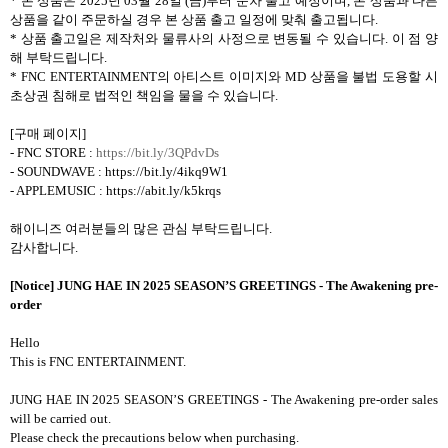
*
본 상품은
2025
년
03
월
28
일
(
금
)
부터 순차 출고 예정이며
,
본 상품과 다른
상품을 같이 주문하실 경우 본 상품 출고 일정에 맞춰 출고됩니다
.
*
상품 출고일은 제작처와 물류사의 사정으로 변동될 수 있습니다
.
이 점 양
해 부탁드립니다
.
* FNC ENTERTAINMENT
의 아티스트 이미지와
MD
상품을 불법 도용할 시
초상권 침해로 법적인 책임을 물을 수 있습니다
.
[
구매 페이지
]
- FNC STORE :
https://bit.ly/3QPdvDs
- SOUNDWAVE : https://bit.ly/4ikq9W1
- APPLEMUSIC : https://abit.ly/k5krqs
해이니즈 여러분들의 많은 관심 부탁드립니다
.
감사합니다
.
[Notice] JUNG HAE IN 2025 SEASON
’
S GREETINGS - The Awakening pre-
order
Hello
This is FNC ENTERTAINMENT.
JUNG HAE IN 2025 SEASON
’
S GREETINGS - The Awakening pre-order sales
will be carried out.
Please check the precautions below when purchasing.