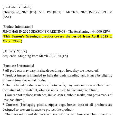
[Pre-Order Schedule]
february
28, 2025 (Fri) 15:00 PM (KST) –
March
9, 2025 (Sun) 23:59 PM
(KST)
[Product Information]
JUNG HAE IN 2025 SEASON
’
S GREETINGS - The Awakening : 44,000 KRW
(This Season’s Greetings product covers the period from April 2025 to
March 2026.)
[Delivery Notice]
Sequential Shipping from
March
28, 2025 (Fri)
[Purchase Precautions]
* All products may vary in size depending on how they are measured.
* Product image is intended to help the understanding, and it may be slightly
different from the actual product.
* The included products such as photo cards, may have minor scratches due to
the nature of the material, which is not subject to exchange or refund.
(You cannot replace scratches, ink splashes, bubble marks, and press marks of
less than 5mm.)
* Outcases (Packaging plastic, zipper bags, boxes, etc.) of all products are
designed to prevent impacts to protect the product.
The packaging and delivery process may cause minor scratches, pressings,