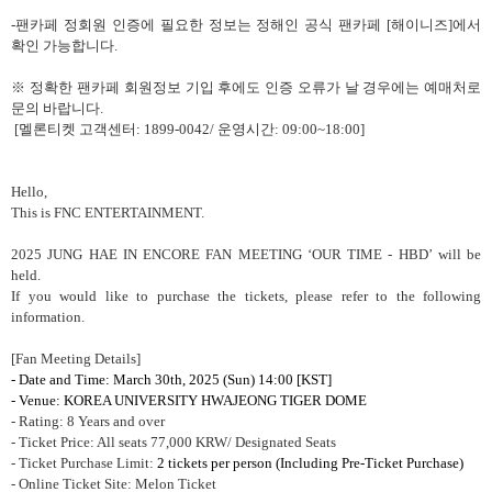
-
팬카페 정회원 인증에 필요한 정보는 정해인 공식 팬카페
[
해이니즈
]
에서
확인 가능합니다
.
※ 정확한 팬카페 회원정보 기입 후에도 인증 오류가 날 경우에는 예매처로
문의 바랍니다
.
[
멜론티켓 고객센터
: 1899-0042/
운영시간
: 09:00~18:00]
Hello,
This is FNC ENTERTAINMENT.
2025 JUNG HAE IN ENCORE FAN MEETING ‘OUR TIME - HBD’ will be
held.
If you would like to purchase the tickets, please refer to the following
information.
[Fan Meeting Details]
- Date and Time: March 30th, 2025 (Sun) 14:00 [KST]
- Venue: KOREA UNIVERSITY HWAJEONG TIGER DOME
- Rating: 8 Years and over
- Ticket Price: All seats 77,000 KRW/ Designated Seats
- Ticket Purchase Limit:
2 tickets per person
(Including Pre-Ticket Purchase)
- Online Ticket Site: Melon Ticket