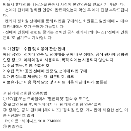
반드시 휴대전화나
I-PIN
을 통해서 사전에 본인인증을 받으시기 바랍니다
.
-
선예매 팬카페 정회원 인증이 완료되었는지 확인 후 예매 진행 부탁드립니
다
.
-
팬카페 정회원 선예매를 통해 티켓을 구매하신 회원들도 일반 예매 시 매수
제한 내에서 추가 구매가 가능합니다
.
-
선예매 인증에 관련된 문의는 정해인 공식 팬카페
[
해이니즈
]
‘선예매 인증
문의’로 남겨주시기 바랍니다
.
※ 개인정보 수집 및 이용에 관한 안내
해당 공연의 선예매 인증 및 선예매를 위해
배우 정해인 공식 팬카페
정회원
인증 정보가 아래와 같이 사용되며
,
목적 외에는 사용되지 않습니다
.
1.
수집 항목
:
이름
,
전화번호
2.
수집 목적
:
공연 선예매 인증 및 선예매 티켓 구매
3.
개인 정보를 제공받는 자
:
멜론티켓
,
빅크
4.
보유기간
:
이용 목적 달성 및 사이트 이용 약관에 따라 보존됨
※ 팬카페 정회원 인증방법
①
PC(
웹
)
또는 모바일에서
‘멜론티켓’
접속 후 로그인
② 로그인 완료 후
,
예매페이지 내 ‘팬카페 정회원 인증’
클릭
③ 정해인 공식 팬카페
[
해이니즈
]
‘정회원 인증’
게시판에 제출한 본인 이
름
+
전화번호 입력
Ex)
이름
:
해이니즈
/01012340000
④ 인증완료