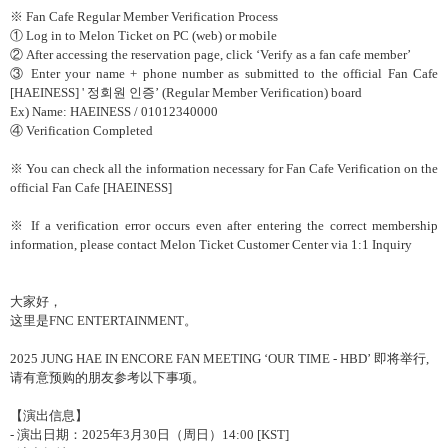
※
Fan Cafe Regular Member Verification Process
①
Log in to Melon Ticket on PC (web) or mobile
②
After accessing the reservation page, click
‘
Verify as a fan cafe member
’
③
Enter your name + phone number as submitted to the official Fan Cafe
[HAEINESS] '
정회원 인증’
(Regular Member Verification) board
Ex) Name: HAEINESS / 01012340000
④
Verification Completed
※
You can check all the information necessary for Fan Cafe Verification on the
official Fan Cafe [HAEINESS]
※
If a verification error occurs even after entering the correct membership
information, please contact Melon Ticket Customer Center via 1:1 Inquiry
大家好，
这
里是
FNC ENTERTAINMENT
。
2025 JUNG HAE IN ENCORE FAN MEETING ‘OUR TIME - HBD’
即
将举
行
,
请
有意
预购
的朋友
参
考以下事
项
。
【演出信息】
-
演出日期：
2025
年
3
月
30
日（周日）
14:00 [KST]