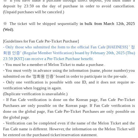
※
If you have made a purchase through direct deposit, you must make a
deposit by 23:59 on the day of purchase in order to avoid cancellation.
(Unpaid purchases will be canceled.)
※
The ticket will be shipped sequentially
in bulk from
March 12th, 2025
(Wed).
[Guidelines for Fan Cafe Pre-Ticket Purchase]
- Only those who submitted the form to the official Fan Cafe [HAEINESS] '
정
회원 인증’
(Regular Member Verification)
board by
February 20th, 2025 (Thu)
23:59
[KST] can receive a Pre-Ticket Purchase benefit.
- You must be a member of Melon Ticket to make a purchase.
- You must verify in advance using the information (name, phone number) you
submitted on the '
정회원 인증’
board in order to participate in the pre-sale.
- Only one verification is possible with one ID, and it does not require re-
verification when logging in again.
(Duplicate verification is unavailable.)
- If Fan Cafe verification is done on the Korean page, Fan Cafe Pre-Ticket
Purchases are only possible on the Korean page. If Fan Cafe verification is
done on the global page, Fan Cafe Pre-Ticket Purchases are only possible on
the global page.
- Verification can be completed even if the name of the Melon Ticket and the
Fan Cafe name is different. However, the information on the Melon Ticket will
be entered on the purchased ticket/reservation statement.