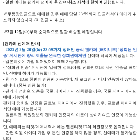
-
일반 예매는 팬카페 선예매 후 잔여
/
취소 좌석에 한하여 진행됩니다
.
※무통장입금으로
예매한 경우 예매 당일
23:59
까지 입금하셔야 예매가 취
소되지 않습니다
. (
미 입금 시 취소
)
※
3
월
12
일
(
수
)
부터
순차적으로 일괄 배송될 예정입니다
.
[
팬카페 선예매 안내
]
-
2025
년
2
월
20
일
(
목
) 23:59
까지 정해인
공식 팬카페
[
해이니즈
]
‘정회원 인
증’ 게시판에 양식 제출을 완료한 정회원에게만
선예매 혜택이 제공됩니다
.
-
멜론티켓에 가입 되어있어야 예매 가능합니다
.
-
‘정회원 인증’
게시판에 입력한 정보
(
이름
,
전화번호
)
로 사전 인증을 해야
만
,
선예매 참여가 가능합니다
.
-
한 개의
ID
로 한번의 인증만 가능하며
,
재 로그인 시 다시 인증하지 않아도
됩니다
. (
중복 인증 불가
)
-
팬카페 정회원 인증을 국문 페이지에서 진행했을 경우
,
국문 페이지에서만
예매 가능하며
,
팬카페 정회원 인증을 글로벌 페이지에서 진행했을 경우
,
글로벌 페이지에
서만 예매 가능합니다
.
-
멜론티켓 회원정보와 팬카페 인증자의 이름이 상이하여도 인증이 가능합
니다
.
단
,
예매되는 티켓
/
예매내역서 에는 멜론티켓
ID
의 회원정보로 입력됩니다
.
-
간편 회원 아이디 가입 후 본인 인증을 하지 않을 경우
,
선예매가 불가능합
니다
.