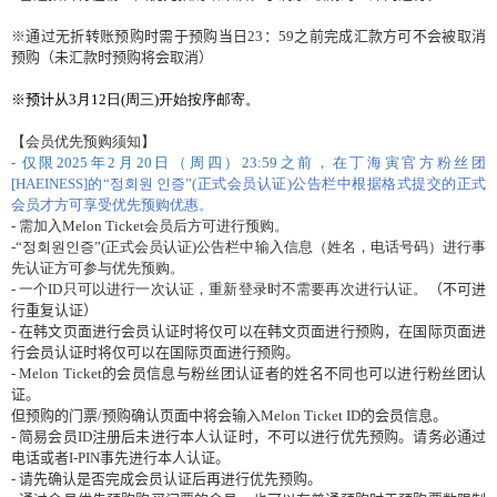
※通
过
无折
转账预购时
需于
预购当
日
23
：
59
之前完成
汇
款方可不
会
被取消
预购
（未
汇
款
时预购将会
取消）
※
预计
从
3
月
12
日
(
周三
)
开
始
按序
邮
寄
。
【
会员优
先
预购须
知】
-
仅
限
2025
年
2
月
20
日（周四）
23:59
之前，
在丁海寅官方粉
丝团
[HAEINESS]
的“정회원 인증”
(
正式
会员认证
)
公告
栏
中根据格式提交的正式
会员
才方可享受
优
先
预购优
惠。
-
需加入
Melon Ticket
会员
后方可
进
行
预购
。
-
“정회원인증”
(
正式
会员认证
)
公告
栏
中
输
入信息（姓名，
电话号码
）
进
行事
先
认证
方可
参与优
先
预购
。
-
一
个
ID
只可以
进
行一次
认证
，重新登
录时
不需要再次
进
行
认证
。
（不可
进
行重
复认证
）
-
在
韩
文
页
面
进
行
会员认证时将仅
可以在
韩
文
页
面
进
行
预购
，在
国际页
面
进
行
会员认证时将仅
可以在
国际页
面
进
行
预购
。
- Melon Ticket
的
会员
信息
与
粉
丝团认证
者的姓名不同也可以
进
行粉
丝团认
证
。
但
预购
的
门
票
/
预购
确
认页
面中
将会输
入
Melon Ticket ID
的
会员
信息。
-
简
易
会员
ID
注
册
后未
进
行本人
认证时
，不可以
进
行
优
先
预购
。
请务
必通
过
电话
或者
I-PIN
事先
进
行本人
认证
。
-
请
先确
认
是否完成
会员认证
后再
进
行
优
先
预购
。