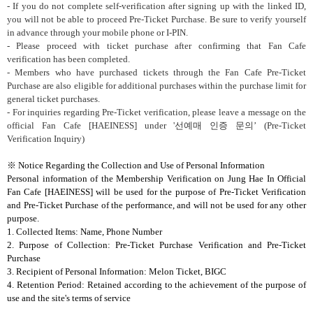
- If you do not complete self-verification after signing up with the linked ID,
you will not be able to proceed Pre-Ticket Purchase. Be sure to verify yourself
in advance through your mobile phone or I-PIN.
- Please proceed with ticket purchase after confirming that Fan Cafe
verification has been completed.
- Members who have purchased tickets through the Fan Cafe Pre-Ticket
Purchase are also eligible for additional purchases within the purchase limit for
general ticket purchases.
- For inquiries regarding Pre-Ticket verification, please leave a message on the
official Fan Cafe [HAEINESS] under '
선예매 인증 문의’
(Pre-Ticket
Verification Inquiry)
※
Notice Regarding the Collection and Use of Personal Information
Personal information of the Membership Verification on Jung Hae In Official
Fan Cafe [HAEINESS]
will be used for the purpose of Pre-Ticket Verification
and Pre-Ticket Purchase of the performance, and will not be used for any other
purpose.
1. Collected Items: Name, Phone Number
2. Purpose of Collection: Pre-Ticket Purchase Verification and Pre-Ticket
Purchase
3. Recipient of Personal Information: Melon Ticket, BIGC
4. Retention Period: Retained according to the achievement of the purpose of
use and the site's terms of service