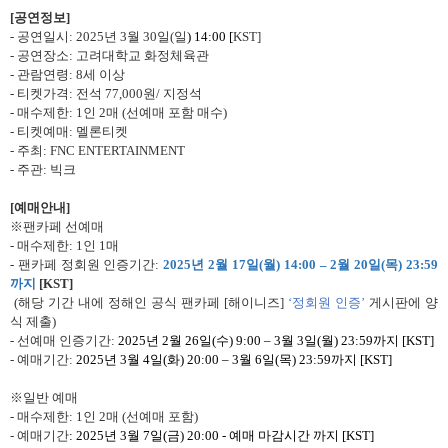
[
공연정보
]
-
공연일시
: 2025
년
3
월
30
일
(
일
) 14:00
[
KST]
-
공연장소
:
고려대학교 화정체육관
-
관람연령
: 8
세 이상
-
티켓가격
:
전석
77,000
원
/
지정석
-
매수제한
: 1
인
2
매
(
선예매 포함 매수
)
-
티켓예매
:
멜론티켓
-
주최
: FNC ENTERTAINMENT
-
주관
:
빅크
[
예매안내
]
※팬카페 선예매
-
매수제한
: 1
인
1
매
-
팬카페 정회원 인증기간
:
2025
년
2
월
17
일
(
월
) 14:00
–
2
월
20
일
(
목
) 23:59
까지
[KST]
(
해당 기간 내에 정해인 공식 팬카페
[
해이니즈
]
‘정회원 인증’
게시판에 양
식 제출
)
-
선예매 인증기간
:
2025
년
2
월
26
일
(
수
) 9:00
–
3
월
3
일
(
월
) 23:59
까지
[KST]
-
예매기간
:
2025
년
3
월
4
일
(
화
) 20:00
–
3
월
6
일
(
목
) 23:59
까지
[KST]
※일반 예매
-
매수제한
: 1
인
2
매
(
선예매 포함
)
-
예매기간
: 2025
년
3
월
7
일
(
금
) 20:00 -
예매 마감시간 까지
[KST]