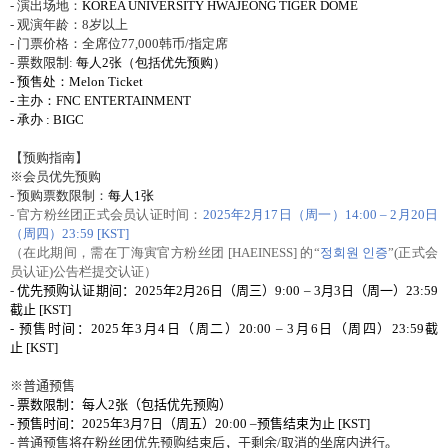
-
演出
场
地：
KOREA UNIVERSITY HWAJEONG TIGER DOME
-
观
演年
龄
：
8
岁
以上
-
门
票价格：全席位
77,000
韩币
/
指定席
-
票
数
限制
:
每人
2
张（包括优先预购）
-
预售处：
Melon Ticket
-
主办：
FNC ENTERTAINMENT
-
承办
: BIGC
【
预购
指南】
※
会员优
先
预购
-
预购
票
数
限制：
每人
1
张
-
官方粉
丝团
正式
会员认证时间
：
2025
年
2
月
17
日（周一）
14:00
–
2
月
20
日
（周四）
23:59 [KST]
（在此期
间
，需在丁海寅官方粉
丝团
[HAEINESS]
的“
정회원 인증
”
(
正式
会
员认证
)
公告
栏
提交
认证
）
-
优
先
预购认证
期
间
：
2025
年
2
月
26
日（周三）
9:00
–
3
月
3
日（周一）
23:59
截止
[KST]
-
预
售
时间
：
2025
年
3
月
4
日（周二）
20:00
–
3
月
6
日（周四）
23:59
截
止
[KST]
※普通
预
售
-
票
数
限制：每人
2
张
（包括
优
先
预购
）
-
预
售
时间
：
2025
年
3
月
7
日（周五）
20:00
–
预
售
结
束
为
止
[KST]
-
普通
预
售
将
在粉
丝团优
先
预购结
束后，于剩余
/
取消的坐席
内进
行。