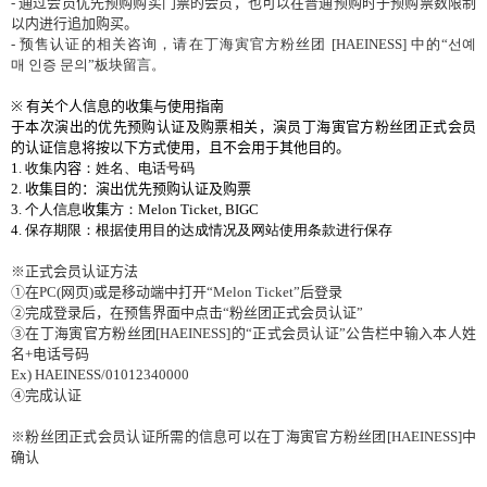
-
通
过会员优
先
预购购买门
票的
会员
，也可以在普通
预购时
于
预购
票
数
限制
以
内进
行追加
购买
。
-
预
售
认证
的相
关
咨
询
，
请
在丁海寅官方粉
丝团
[HAEINESS]
中的“선예
매
인증
문의”板
块
留言。
※
有关
个人信息的收集与使用指南
于
本次演出的优
先
预购认证及购票
相关
，演员
丁海寅官方粉
丝团正式会员
的认证信息将按以下方式使用，且不会用于其他目的。
1.
收集
内容
：姓名、电话号码
2.
收集目的：演出优先预购认证及购票
3.
个人信息
收集
方：
Melon Ticket, BIGC
4.
保存期限：根据使用目的达成情况及网站使用条款进行保存
※正式
会员认证
方法
①在
PC(
网页
)
或是移
动
端中打
开
“
Melon Ticket
”后登
录
②完成登
录
后，在
预
售界面中点
击
“粉
丝团
正式
会员认证
”
③在丁海寅官方粉
丝团
[HAEINESS]
的“正式
会员认证
”公告
栏
中
输
入本人姓
名
+
电话号码
Ex) HAEINESS/01012340000
④完成
认证
※粉
丝团
正式
会员认证
所需的信息可以在丁海寅官方粉
丝团
[HAEINESS]
中
确
认