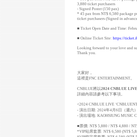
3,880 ticket purchasers
- Signed Poster (150 pax)
* 45 pax from NT$ 6,580 package pur
ticket purchasers (Signed in advance 
■
Ticket Open Date and Time: Febru
■
Online Ticket Site:
https://ticket
Looking forward to your love and s
Thank you.
大家好，
這裡是
FNC ENTERTAINMENT
。
CNBLUE
將以
2024 CNBLUE LIV
詳細內容請參考以下事項。
<
2024 CNBLUE LIVE
‘
CNBLUENT
-
演出日期
: 2024
年
4
月
6
日（週
六
-
演出場地
: KAOHSIUNG MUSIC 
■票價
: NT$ 5,880 / NT$ 4,880 / NT
*VIP
站席套票
: NT$ 6,580 (NT$ 5,
*VIP
指定席套票
: NT$ 6,580 (NT$ 