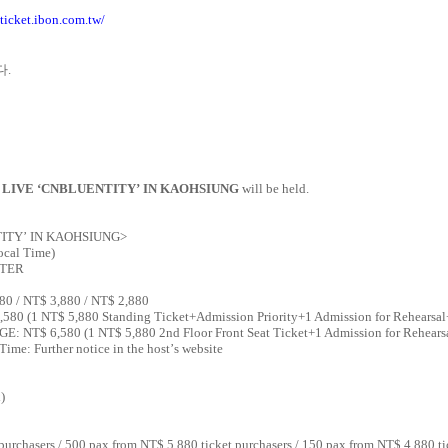
/ticket.ibon.com.tw/
다
.
 LIVE
‘
CNBLUENTITY
’
IN KAOHSIUNG
will be held.
ITY
’
IN KAOHSIUNG
>
Local Time)
NTER
880 / NT$ 3,880 / NT$ 2,880
 (1 NT$ 5,880 Standing Ticket+Admission Priority+1 Admission for Rehearsal
T$ 6,580 (1 NT$ 5,880 2nd Floor Front Seat Ticket+1 Admission for Rehearsa
ime: Further notice in the host
’
s website
)
urchasers / 500 pax from NT$ 5,880 ticket purchasers / 150 pax from NT$ 4,880 ti