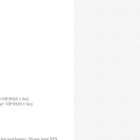
+VIP PASS 1 Set)
l+ VIP PASS 1 Set)
cket purchasers / 50 pax from NT$