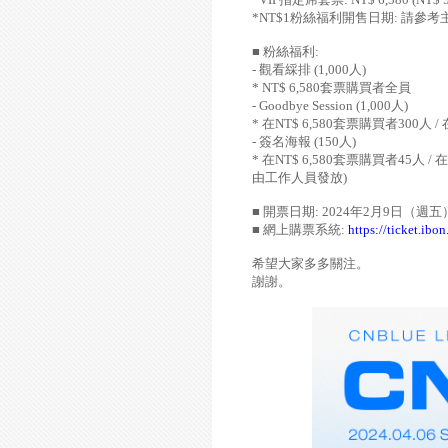
*NT$1
粉絲福利開售日期
:
請參考
■ 粉絲福利
:
-
觀看綵排
(1,000
人
)
* NT$ 6,580
套票購買者全員
- Goodbye Session (1,000
人
)
*
在
NT$ 6,580
套票購買者
300
人
/
-
簽名海報
(150
人
)
*
在
NT$ 6,580
套票購買者
45
人
/
在
由工作人員發放
)
■ 開票日期
: 2024
年
2
月
9
日（週五
■ 網上購票系統
:
https://ticket.ibo
希望大家多多關注。
謝謝。