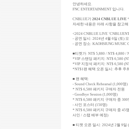
안녕하세요
.
FNC ENTERTAINMENT
입니다
.
CNBLUE
가
2024 CNBLUE LIVE
‘
자세한 내용은 아래 사항을 참고해
<
2024 CNBLUE LIVE
‘
CNBLUENT
-
공연 일시
: 2024
년
4
월
6
일
(
토
)
오
-
공연 장소
: KAOHSIUNG MUSIC
■티켓가
: NT$ 5,880 / NT$ 4,880 / 
*VIP
스탠딩 패키지
: NT$ 6,580 (N
*VIP
지정석 패키지
: NT$ 6,580 (N
*NT$1
팬 혜택 오픈 일시
:
추후 주
■ 팬 혜택
:
- Sound Check Rehearsal (1,000
명
)
* NT$ 6,580
패키지 구매자 전원
- Goodbye Session (1,000
명
)
* NT$ 6,580
패키지 구매자 중
300
-
사인 포스터
(150
명
)
* NT$ 6,580
패키지 구매자 중
45
사인
/
스탭 배부 예정
)
■ 티켓 오픈 일시
: 2024
년
2
월
9
일
(