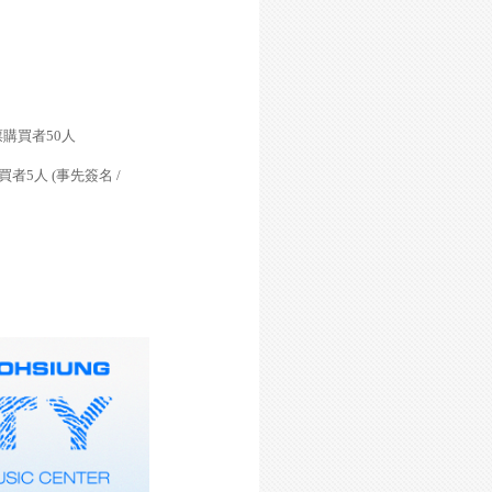
票購買者
50
人
買者
5
人
(
事先簽名
/