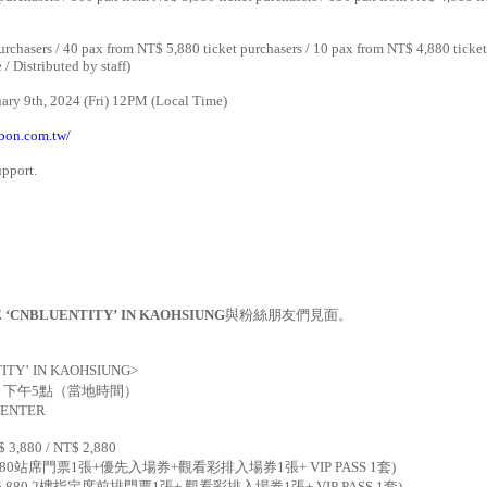
chasers / 40 pax from NT$ 5,880 ticket purchasers / 10 pax from NT$ 4,880 ticket
/ Distributed by staff)
ary 9th, 2024 (Fri) 12PM (Local Time)
.ibon.com.tw/
upport.
E
‘
CNBLUENTITY
’
IN KAOHSIUNG
與粉絲朋友們見面。
ITY
’
IN KAOHSIUNG
>
）下午
5
點（當地時間）
CENTER
$ 3,880 / NT$ 2,880
880
站席門票
1
張
+
優先入場券
+
觀看彩排入場券
1
張
+ VIP PASS 1
套
)
5,880 2
樓指定席前排門票
1
張
+
觀看彩排入場券
1
張
+ VIP PASS 1
套
)