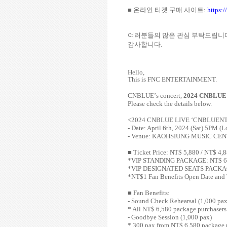
■ 온라인 티켓 구매 사이트
:
https:/
여러분들의 많은 관심 부탁드립니
감사합니다
.
Hello,
This is FNC ENTERTAINMENT.
CNBLUE
’
s concert,
2024 CNBLUE
Please check the details below.
<
2024 CNBLUE LIVE
‘
CNBLUENT
- Date: April 6th, 2024 (Sat) 5PM (
- Venue: KAOHSIUNG MUSIC CE
■
Ticket Price: NT$ 5,880 / NT$ 4,
*VIP STANDING PACKAGE: NT$ 6,580
*VIP DESIGNATED SEATS PACKAGE: N
*NT$1 Fan Benefits Open Date and T
■
Fan Benefits:
- Sound Check Rehearsal (1,000 pax
* All NT$ 6,580 package purchasers
- Goodbye Session (1,000 pax)
* 300 pax from NT$ 6,580 package p