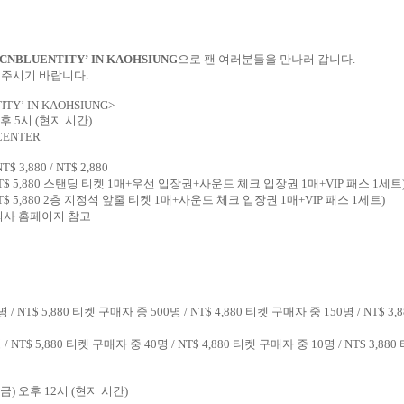
CNBLUENTITY
’
IN KAOHSIUNG
으
로 팬 여러분들을 만나러 갑니다
.
 주시기 바랍니다
.
ITY
’
IN KAOHSIUNG
>
후
5
시
(
현지 시간
)
 CENTER
NT$ 3,880 / NT$ 2,880
T$ 5,880
스탠딩 티켓
1
매
+
우선 입장권
+
사운드 체크 입장권
1
매
+VIP
패스
1
세트
T$ 5,880 2
층 지정석 앞줄 티켓
1
매
+
사운드 체크 입장권
1
매
+VIP
패스
1
세트
)
최사 홈페이지 참고
명
/ NT$ 5,880
티켓 구매자 중
500
명
/ NT$ 4,880
티켓 구매자 중
150
명
/ NT$ 3,
명
/ NT$ 5,880
티켓 구매자 중
40
명
/ NT$ 4,880
티켓 구매자 중
10
명
/ NT$ 3,880
금
)
오후
12
시
(
현지 시간
)