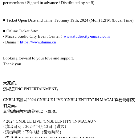
per members / Signed in advance / Distributed by staff)
■
Ticket Open Date and Time: February 19th, 2024 (Mon) 12PM (Local Time)
■
Online Ticket Site:
- Macau Studio City Event Center
：
www.studiocity-macau.com
- Damai
：
https://www.damai.cn
Looking forward to your love and support.
Thank you.
大家好。
這裡是
FNC ENTERTAINMENT
。
CNBLUE
將以
2024 CNBLUE LIVE ‘CNBLUENTITY’ IN MACAU
與粉絲朋友
們見面。
其他詳細內容請參考以下事項。
< 2024 CNBLUE LIVE ‘CNBLUENTITY’ IN MACAU >
-
演出日期：
2024
年
4
月
13
日（週六）
-
演出時間：下午
7
點（當地時間）