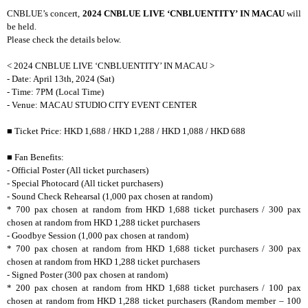
CNBLUE’s concert,
2024 CNBLUE LIVE ‘CNBLUENTITY’ IN MACAU
will
be held.
Please check the details below.
< 2024 CNBLUE LIVE ‘CNBLUENTITY’ IN MACAU >
- Date: April 13th, 2024 (Sat)
- Time: 7PM (Local Time)
- Venue: MACAU STUDIO CITY EVENT CENTER
■
Ticket Price: HKD 1,688 / HKD 1,288 / HKD 1,088 / HKD 688
■
Fan Benefits:
- Official Poster (All ticket purchasers)
-
Special Photocard (All ticket purchasers)
- Sound Check Rehearsal (1,000 pax chosen at random)
* 700 pax chosen at random from HKD 1,688 ticket purchasers / 300 pax
chosen at random from HKD 1,288 ticket purchasers
- Goodbye Session (1,000 pax chosen at random)
* 700 pax chosen at random from HKD 1,688 ticket purchasers / 300 pax
chosen at random from HKD 1,288 ticket purchasers
- Signed Poster (300 pax chosen at random)
* 200 pax chosen at random from HKD 1,688 ticket purchasers / 100 pax
chosen at random from HKD 1,288 ticket purchasers (Random member – 100