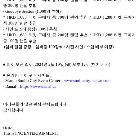
중
300
명 랜덤 추첨
- Goodbye Session (1,000
명 추첨
)
* HKD 1,688
티켓 구매자 중
700
명 랜덤 추첨
/ HKD 1,288
티켓 구매자
중
300
명 랜덤 추첨
-
사인 포스터 증정
(300
명 추첨
)
* HKD 1,688
티켓 구매자 중
200
명 랜덤 추첨
/ HKD 1,288
티켓 구매자
중
100
명 랜덤 추첨
(
멤버 랜덤 증정
–
멤버당
100
장씩
/
사전 사인
/
스탭 배부 예정
)
■ 티켓 오픈 일시
: 2024
년
2
월
19
일
(
월
)
오후
12
시
(
현지 시간
)
■ 온라인 티켓 구매 사이트
:
- Macau Studio City Event Center
：
www.studiocity-macau.com
- Damai
：
https://www.damai.cn
여러분들의 많은 관심 부탁드립니다
.
감사합니다
.
Hello.
This is FNC ENTERTAINMENT.