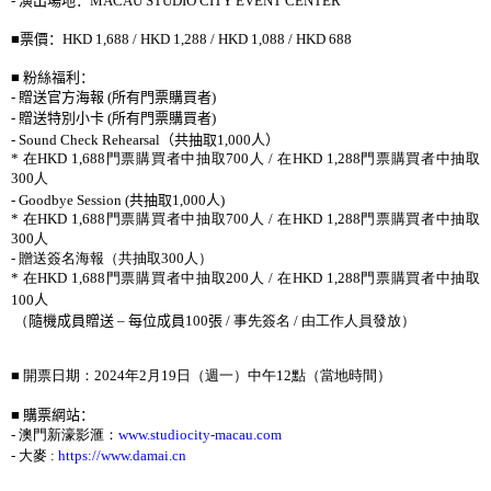
-
演出場地：
MACAU STUDIO CITY EVENT CENTER
■
票價：
HKD 1,688 / HKD 1,288 / HKD 1,088 / HKD 688
■
粉絲福利：
-
贈送官方海報
(
所有門票購買者
)
-
贈送特別小卡
(
所有門票購買者
)
- Sound Check Rehearsal
（共抽取
1,000
人）
*
在
HKD 1,688
門票購買者中抽取
700
人
/
在
HKD 1,288
門票購買者中抽取
300
人
- Goodbye Session (
共抽取
1,000
人
)
*
在
HKD 1,688
門票購買者中抽取
700
人
/
在
HKD 1,288
門票購買者中抽取
300
人
-
贈送簽名海報（共抽取
300
人）
*
在
HKD 1,688
門票購買者中抽取
200
人
/
在
HKD 1,288
門票購買者中抽取
100
人
（
隨機成員贈送
–
每位成員
100
張
/
事先簽名
/
由工作人員發放）
■ 開票日期：
2024
年
2
月
19
日（週一）中午
12
點（當地時間）
■
購票網站：
-
澳門新濠影滙：
www.studiocity-macau.com
-
大麥
:
https://www.damai.cn