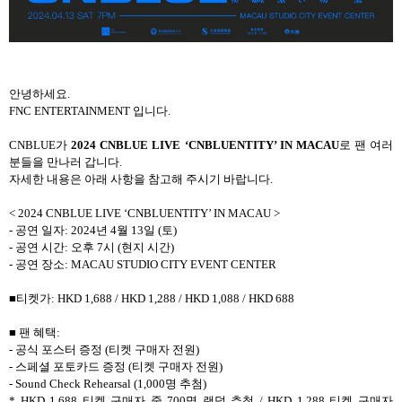
안녕하세요
.
FNC ENTERTAINMENT
입니다
.
CNBLUE
가
2024 CNBLUE LIVE ‘CNBLUENTITY’ IN MACAU
로 팬 여러
분들을 만나러 갑니다
.
자세한 내용은 아래 사항을 참고해 주시기 바랍니다
.
< 2024 CNBLUE LIVE ‘CNBLUENTITY’ IN MACAU >
-
공연 일자
: 2024
년
4
월
13
일
(
토
)
-
공연 시간
:
오후
7
시
(
현지 시간
)
-
공연 장소
: MACAU STUDIO CITY EVENT CENTER
■티켓가
: HKD 1,688 / HKD 1,288 / HKD 1,088 / HKD 688
■ 팬 혜택
:
-
공식 포스터 증정
(
티켓 구매자 전원
)
-
스페셜 포토카드 증정
(
티켓 구매자 전원
)
- Sound Check Rehearsal (1,000
명 추첨
)
* HKD 1,688
티켓 구매자 중
700
명 랜덤 추첨
/ HKD 1,288
티켓 구매자