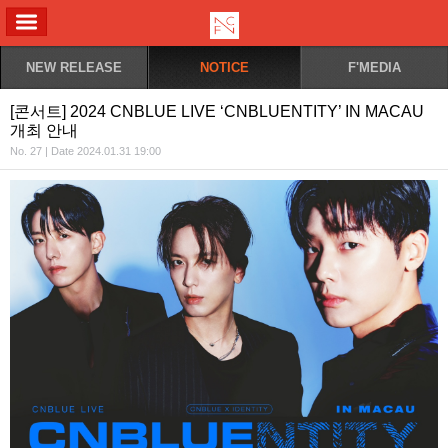
ALL MENU
NEW RELEASE
NOTICE
F'MEDIA
[콘서트] 2024 CNBLUE LIVE ‘CNBLUENTITY’ IN MACAU
개최 안내
No. 27 | Date 2024.01.31 19:00