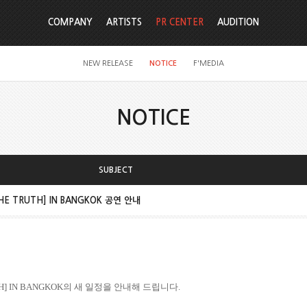
COMPANY
ARTISTS
PR CENTER
AUDITION
NEW RELEASE
NOTICE
F'MEDIA
NOTICE
SUBJECT
[THE TRUTH] IN BANGKOK 공연 안내
TH] IN BANGKOK
의 새 일정을 안내해 드립니다
.