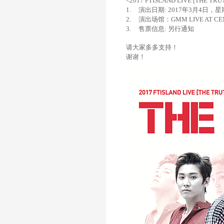
<2017 FTISLAND LIVE [THE TR
1.
演出日期
: 2017
年
3
月
4
日，星
2.
演出场馆：
GMM LIVE AT C
3.
售票信息
:
另行通知
请大家多多支持！
谢谢！