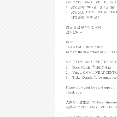
<2017 FTISLAND LIVE [THE TR
1.
공연일자
: 2017
년
3
월
4
일
(
토
)
2.
공연장소
: GMM LIVE AT CE
3.
티켓관련
:
추후 공지
많은 관심 부탁드립니다
.
감사합니다
Hello,
This is FNC Entertainment.
Here are the new details of 201
<2017 FTISLAND LIVE [THE TR
th
1.
Date: March 4
, 2017 (Sat)
2.
Venue: GMM LIVE AT CENT
3.
Ticket Details: To be announce
Please show your love and support.
Thank you.
大家好，这里是
FNC Entertainment
有关
2017 FTISLAND LIVE [THE 