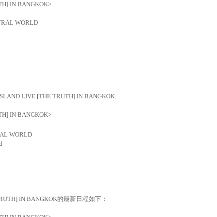
UTH] IN BANGKOK>
NTRAL WORLD
7 FTISLAND LIVE [THE TRUTH] IN BANGKOK.
UTH] IN BANGKOK>
RAL WORLD
d
TRUTH] IN BANGKOK
的最新日程如下：