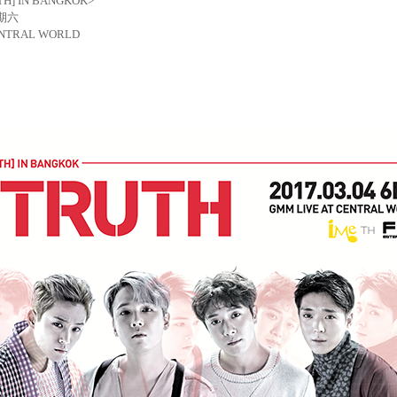
UTH] IN BANGKOK>
期六
ENTRAL WORLD