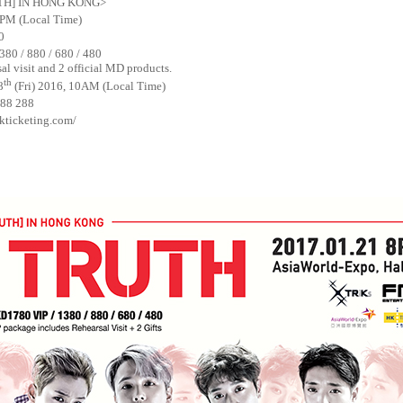
TH] IN HONG KONG>
 8PM (Local Time)
0
380 / 880 / 680 / 480
al visit and 2 official MD products.
th
8
(Fri) 2016, 10AM (Local Time)
288 288
kticketing.com/