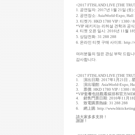
<2017 FTISLAND LIVE [THE TRU
1.
공연일자
: 2017
년
1
월
21
일
(
토
)
2.
공연장소
: AsiaWorld-Expo, Hall
3.
티켓가
: HKD 1780 VIP / 1380 / 8
*VIP
패키지는 리허설 견학과 공식
4.
티켓 오픈 일시
: 2016
년
11
월
18
5.
상담전화
:
31 288 288
6.
온라인 티켓 구매 사이트
:
http:/
여러분들의 많은 관심 부탁 드립
감사합니다
.
<2017 FTISLAND LIVE [THE TRU
1.
演出日期
: 2017
年
1
月
21
日
，
2.
演出場館
: AsiaWorld-Expo, Ha
3.
票價
: HKD 1780 VIP / 1380 / 8
*VIP
套餐包括觀看綵排和官方
MD
4.
銷售門票日期
: 2016
年
11
月
18
5.
致電購票熱線
: 31 288 288
6.
網上購
:
http://www.hkticketin
請大家多多支持
！
謝謝
！