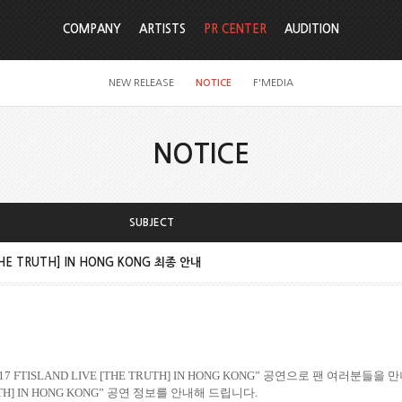
COMPANY
ARTISTS
PR CENTER
AUDITION
NEW RELEASE
NOTICE
F'MEDIA
NOTICE
SUBJECT
[THE TRUTH] IN HONG KONG 최종 안내
17 FTISLAND LIVE [THE TRUTH] IN HONG KONG”
공연으로 팬 여러분들을 만
TH] IN HONG KONG”
공연 정보를 안내해 드립니다
.