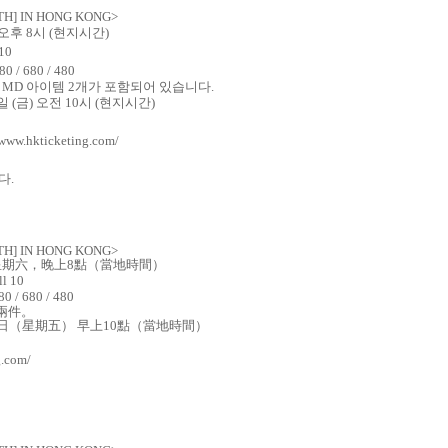
TH] IN HONG KONG>
오후
8
시
(
현지시간
)
 10
80 / 680 / 480
MD
아이템
2
개가 포함되어 있습니다
.
일
(
금
)
오전
10
시
(
현지시간
)
/www.
hkticketing
.com/
니다
.
TH] IN HONG KONG>
星期六
，
晚上
8
點
（
當地時間
）
ll 10
80 / 680 / 480
兩件
。
日
（
星期五
）
早上
10
點
（
當地時間
）
g.com/