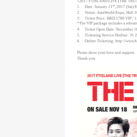
<2017 FTISLAND LIVE [THE TRU
st
1.
Date: January 21
, 2017 (Sat)
2.
Venue: AsiaWorld-Expo, Hall 1
3.
Ticket Price: HKD 1780 VIP / 1
*The VIP package includes a rehears
4.
Ticket Open Date: November 1
5.
Ticketing Service Hotline: 31 
6.
Online Ticketing:
http://www.h
Please show your love and support.
Thank you.