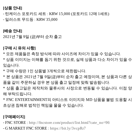
[
상품 안내
]
-
틴케이스 포토카드 세트
: KRW 15,000 (
포토카드
12
매
1
세트
)
-
일러스트 무드등
: KRW 35,000
[
배송 안내
]
2021
년
7
월
9
일
(
금
)
부터 순차 출고
[
구매 시 유의 사항
]
*
모든 제품들은 측정 방식에 따라 사이즈에 차이가 있을 수 있습니다
.
*
상품 이미지는 이해를 돕기 위한 것으로
,
실제 상품과 다소 차이가 있을 수
있습니다
.
*
구매 수량은
1
인 상품별
3
개씩으로 제한됩니다
.
*
본 상품은
2021
년
7
월
9
일
(
금
)
부터 순차 출고 예정이며
,
본 상품과 다른 상
품을 같이 주문하실 경우 본 상품 출고 일정에 맞춰 발송됩니다
.
*
상품 출고일은 제작처와 물류사의 사정으로 변동될 수 있습니다
.
이점 양
해 부탁드립니다
.
* FNC ENTERTAINMENT
의 아티스트 이미지와
MD
상품을 불법 도용할 시
초상권 침해로 법적인 책임을 물을 수 있습니다
.
[
구매페이지
]
- FNC STORE :
http://fncstore.com/product/list.html?cate_no=96
- G MARKET FNC STORE :
https://bit.ly/3vcpRr7