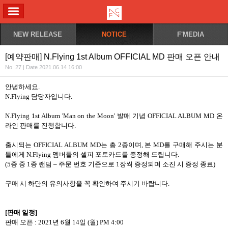
ALL MENU
NEW RELEASE
NOTICE
F'MEDIA
[예약판매] N.Flying 1st Album OFFICIAL MD 판매 오픈 안내
No. 27 | Date 2021.06.14 16:00
안녕하세요
.
N.Flying
담당자입니다
.
N.Flying 1st Album 'Man on the Moon'
발매 기념
OFFICIAL ALBUM MD
온
라인 판매를 진행합니다
.
출시되는
OFFICIAL ALBUM MD
는 총
2
종이며
,
본
MD
를 구매해 주시는 분
들에게
N.Flying
멤버들의 셀피 포토카드를 증정해 드립니다
.
(5
종 중
1
종 랜덤
–
주문 번호 기준으로
1
장씩 증정되며 소진 시 증정 종료
)
구매 시 하단의 유의사항을 꼭 확인하여 주시기 바랍니다
.
[
판매 일정
]
판매 오픈
: 2021
년
6
월
14
일
(
월
) PM 4:00