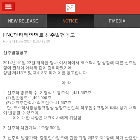
ALL MENU
NEW RELEASE
NOTICE
F'MEDIA
FNC엔터테인먼트 신주발행공고
No. 27 | Date 2014.11.03 19:20
신주발행공고
2014
년
10
월
22
일 개최한 당사 이사회에서 코스닥시장 상장에 따른 신주발
행에 관하여 아래와 같이 결의하였기에
상법 제
416
조 및 제
418
조 의거 이를 공고합니다
.
-
아 래
-
1.
신주의 종류와 수
:
기명식 보통주식
1,441,667
주
(1)
일반공모
: 1,400,000
주
(2)
대표주관회사 의무인수
: 41,667
주
단
,
코스닥시장상장규정상 상장주선인의 의무인수규정에 따라 상기 내역
이 변동될 수 있으며
,
이에 대한 사항은
대표이사에게 위임함
.
2.
신주의 액면가액
: 1
주당
500
원
3.
신주의 발행가액
:
증권인수업무에 관한 규정 제
5
조 제
1
항에 의거 산출한