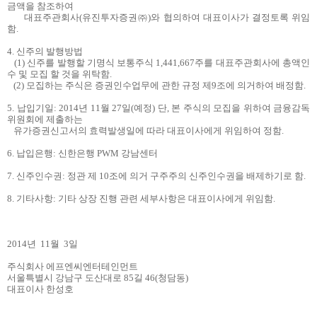
금액을 참조하여
대표주관회사
(
유진투자증권㈜
)
와
협의하여 대표이사가 결정토록 위임
함
.
4.
신주의 발행방법
(1)
신주를 발행할 기명식 보통주식
1,441,667
주를 대표주관회사에 총액인
수 및 모집 할 것을 위탁함
.
(2)
모집하는 주식은 증권인수업무에 관한 규정 제
9
조에 의거하여 배정함
.
5.
납입기일
: 2014년 11월 27일(예정) 단,
본 주식의 모집을 위하여 금융감독
위원회에 제출하는
유가증권신고서의 효력발생일에 따라
대표이사에게 위임하여 정함
.
6.
납입은행
:
신한은행 PWM 강남센터
7.
신주인수권
:
정관 제
10
조에 의거 구주주의 신주인수권을 배제하기로 함
.
8.
기타사항
:
기타 상장 진행 관련 세부사항은 대표이사에게 위임함
.
2014
년
11
월
3
일
주식회사 에프엔씨엔터테인먼트
서울특별시 강남구 도산대로 85길 46(청담동)
대표이사 한성호