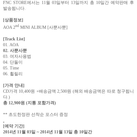
FNC STORE
에서는
11
월
03
일부터
13
일까지
총
10
일간
예약판매
후
발송됩니다
.
[
상품정보
]
nd
AOA 2
MINI ALBUM [
사뿐사뿐
]
[Track List]
01. AOA
02.
사뿐사뿐
03.
여자사용법
04.
단둘이
05. Time
06.
휠릴리
[
가격
안내
]
CD
가격
10,400
원
+
배송금액
2,500
원
(
해외
배송금액은
따로
청구됩니
다
.)
총
12,900
원
(
지통
포함가격
)
**
초도한정판
선착순
포스터
증정
[
예약
기간
]
2014
년
11
월
03
일
~ 2014
년
11
월
13
일
총
10
일간