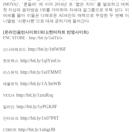
(MOYA)
’
,
‘흔들려’
에
이어
2014
년
초
‘짧은
치마’
를
발표하고
데뷔
첫
지상파
음악방송
1
위를
거머쥐며
차세대
걸그룹으로
우뚝
섰다
.
이
여세를
몰아
이들은
다채로운
AOA
만의
매력으로
무장한
두
번째
미
니앨범
‘사뿐사뿐’으로
대세
굳히기에
들어간다
.
[
온라인음반사이트
URL]
(
한터차트
반영사이트
)
FNC STORE :
http://bit.ly/1ulTk1c
http://bit.ly/1t6Wf6F
신나라레코드
:
http://bit.ly/1qlYmUo
핫트랙스
:
http://bit.ly/1ulTMMT
리스뮤직
:
http://bit.ly/1A3tnWB
애플뮤직
:
http://bit.ly/1zruRsq
YES24:
http://bit.ly/1yPGK8F
알라딘
:
http://bit.ly/1x07P8T
인터파크
:
http://bit.ly/1uhgrJB
CDBOX: