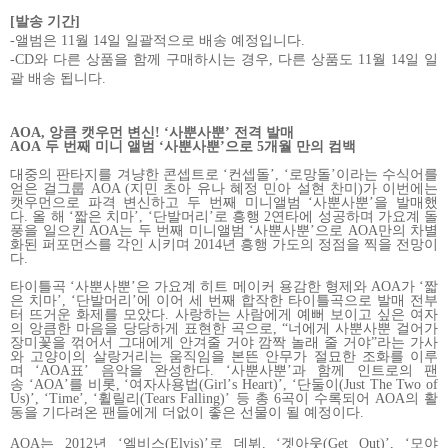
[
발송
기간
]
-
앨범은
11
월
14
일
일괄적으로
배송
예정입니다
.
-CD
와
다른
상품을
함께
구매하시는
경우
,
다른
상품도
11
월
14
일
일
괄
배송
됩니다
.
AOA,
앙큼
캣우먼
변신
!
‘사뿐사뿐’
전격
발매
AOA
두
번째
미니
앨범
‘사뿐사뿐’으로
5
개월
만의
컴백
대중의
판타지를
겨냥한
콘셉트로
‘컨셉돌’
,
‘로망돌’이라는
수식어를
얻은
걸그룹
AOA (
지민
초아
유나
혜정
민아
설현
찬미
)
가
이번에는
캣우먼으로
파격
변신하고
두
번째
미니앨범
‘사뿐사뿐’을
발매했
다
.
올
해
‘짧은
치마’
,
‘단발머리’로
흥행
2
연타에
성공하며
가요계
돌
풍을
일으킨
AOA
는
두
번째
미니앨범
‘사뿐사뿐’으로
AOA
만의
차별
화된
퍼포먼스를
각인
시키며
2014
년
흥행
가도의
정점을
찍을
전망이
다
.
타이틀곡
‘사뿐사뿐’은
가요계
히트
메이커
용감한
형제와
AOA
가
‘짧
은
치마’
,
‘단발머리’에
이어
세
번째
합작한
타이틀곡으로
발매
전부
터
뜨거운
화제를
모았다
.
사랑하는
사람에게
예뻐
보이고
싶은
여자
의
앙큼한
마음을
당당하게
표현한
곡으로
,
“너에게
사뿐사뿐
걸어가
장미꽃을
꺾어서
그대에게
안겨줄
거야
깜짝
놀래
줄
거야”라는
가사
와
고양이의
살랑거리는
움직임을
본뜬
안무가
절묘한
조화를
이루
며
‘
AOA
표’
음악을
완성한다
.
‘사뿐사뿐’과
함께
인트로의
팬
송
‘
AOA
’를
비롯
,
‘여자사용법
(Girl
’
s Heart)
’
,
‘단둘이
(Just The Two of
Us)
’
,
‘
Time
’
,
‘휠릴리
(Tears Falling)
’
등
총
6
곡이
수록되어
AOA
의
활
동을
기다려온
팬들에게
더없이
좋은
선물이
될
예정이다
.
AOA
는
2012
년
‘엘비스
(Elvis)
’로
데뷔
,
‘겟아웃
(Get Out)
’
,
‘모야