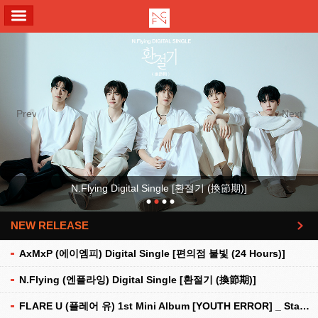
ALL MENU
Previous
Next
N.Flying Digital Single [환절기 (換節期)]
NEW RELEASE
더보기
AxMxP (에이엠피) Digital Single [편의점 불빛 (24 Hours)]
N.Flying (엔플라잉) Digital Single [환절기 (換節期)]
FLARE U (플레어 유) 1st Mini Album [YOUTH ERROR] _ Stationery Kit Ver.