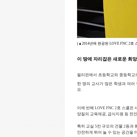
(
▲
2014
년에 완공된
LOVE FNC 2
호 
이 땅에 자리잡은 새로운 희망
필리핀에서 초등학교와 중등학교
한 명의 교사가 많은 학생과 여러
요
.
이에 반해
LOVE FNC 2
호 스쿨은 
양질의 교육제공
,
급식지원 등 전
특히 교실
5
칸 규모의 건물
2
동과 
안전하게 뛰어 놀 수 있는 공간을