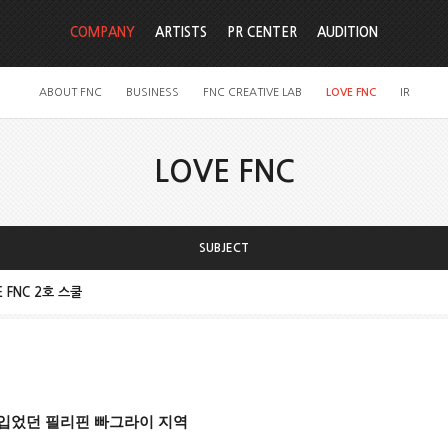
COMPANY
ARTISTS
PR CENTER
AUDITION
ABOUT FNC
BUSINESS
FNC CREATIVE LAB
LOVE FNC
IR
LOVE FNC
SUBJECT
E FNC 2호 스쿨
입었던 필리핀 빠그라이 지역