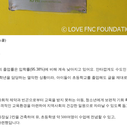
스쿨
)
의 졸업률은 입학률
(95.38%)
에 비해 계속 낮아지고 있어요
.
안타깝게도 수도인
 학년을 담당하는 열악한 상황이라
,
아이들이 초등학교를 졸업해도 글을 제대로
사회적 제약과 빈곤으로부터 교육을 받지 못하는 아동
,
청소년에게 보편적 기회 
인격적인 교육환경을 마련하여 지역사회의 건강한 일원으로 자라날 수 있도록 돕
화장실
2
칸을 건축하여 유
,
초등학생 약
500
여명이 수업에 전념할 수 있고
,
 마련했답니다
.