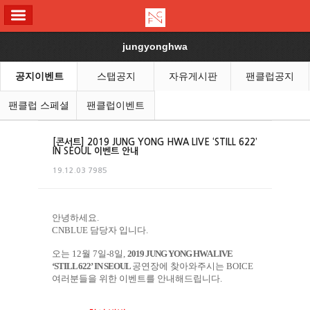
ALL MENU
jungyonghwa
공지이벤트
스탭공지
자유게시판
팬클럽공지
팬클럽 스페셜
팬클럽이벤트
[콘서트] 2019 JUNG YONG HWA LIVE ‘STILL 622’
IN SEOUL
이벤트 안내
19.12.03
7985
안녕하세요
.
CNBLUE
담당자 입니다
.
오는
12
월
7
일
-8
일
,
2019 JUNG YONG HWA LIVE
‘
STILL 622
’
IN SEOUL
공연장에 찾아와주시는
BOICE
여러분들을 위한 이벤트를 안내해드립니다
.