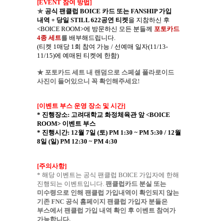
[EVENT
참여 방법
]
★
공식 팬클럽
BOICE
카드 또는
FANSHIP
가입
내역
+
당일
STILL 622
공연 티켓
을 지참하신 후
<BOICE ROOM>
에 방문하신 모든 분들께
포토카드
4
종 세트
를 배부해드립니다
.
(
티켓
1
매당
1
회 참여 가능
/
선예매 일자
(11/13-
11/15)
에 예매된 티켓에 한함
)
★ 포토카드 세트 내 랜덤으로 스페셜 폴라로이드
사진이 들어있으니 꼭 확인해주세요
!
[
이벤트 부스 운영 장소 및 시간
]
*
진행장소
:
고려대학교 화정체육관 앞
<BOICE
ROOM>
이벤트 부스
*
진행시간
: 12
월
7
일
(
토
) PM 1:30 ~ PM 5:30 / 12
월
8
일
(
일
) PM 12:30 ~ PM 4:30
[
주의사항
]
*
해당 이벤트는 공식 팬클럽
BOICE
가입자에 한해
진행되는 이벤트입니다
.
팬클럽카드 분실 또는
미수령으로 인해 팬클럽 가입내역이 확인되지 않는
기존
FNC
공식 홈페이지 팬클럽 가입자 분들은
부스에서 팬클럽 가입 내역 확인 후 이벤트 참여가
가능합니다
.