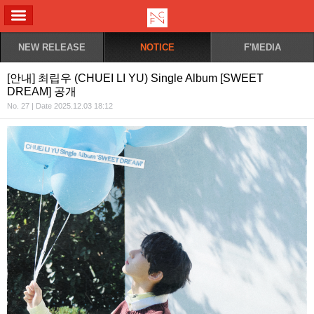
ALL MENU
NEW RELEASE
NOTICE
F'MEDIA
[안내] 최립우 (CHUEI LI YU) Single Album [SWEET
DREAM] 공개
No. 27 | Date 2025.12.03 18:12