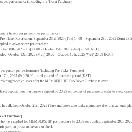
son per performance (Including Pre-Ticket Purchase)
: 2 tickets per person (per performance)
e-Ticket Reservation: September 23rd, 2025 (Tue) 14:00 – September 28th, 2025 (Sun) 23:
lied in advance can pre-purchase.
ober 10th, 2025 (Fri) 14:00
–
October 15th, 2025 (Wed) 23:59 [KST]
iod: October 13th, 2025 (Mon) 20:00
–
October 15th, 2025 (Wed) 23:59 [KST]
s per person per performance (including Pre-Ticket Purchase)
r 17th, 2025 (Fri) 20:00
–
until the end of purchase period [KST]
o remaining/canceled seats after the MEMBERSHIP Pre-Ticket Purchase is over.
rect deposit, you must make a deposit by 23:29 on the day of purchase in order to avoid cance
ly in bulk from October 21st, 2025 (Tue) and those who make a purchase after that can only pick
cket Purchase]
ose who have applied for MEMBERSHIP pre-purchase by 23:59 on Sunday, September 28th, 202
rticipate, so please make sure to check.