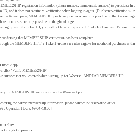
ake a purchase.
MEMBERSHIP registration information (phone number, membership number) to participate in t
ne ID, and it does not require re-verification when logging in again. (Duplicate verification is un
on the Korean page, MEMBERSHIP pre-ticket purchases are only possible on the Korean pag
et purchases are only possible on the global page.
 signing up with the linked ID, you will not be able to proceed Pre-Ticket Purchase. Be sure to 
fter confirming that MEMBERSHIP verification has been completed.
ough the MEMBERSHIP Pre-Ticket Purchase are also eligible for additional purchases within t
r mobile app
e, click
‘
Verify MEMBERSHIP
’
p number that you entered when signing up for Weverse
‘
ANDEAR MEMBERSHIP
’
.
cessary for MEMBERSHIP verification on the Weverse App.
r entering the correct membership information, please contact the reservation office.
99 / Operation Hours: 09:00~18:00]
 main show.
ou through the process.