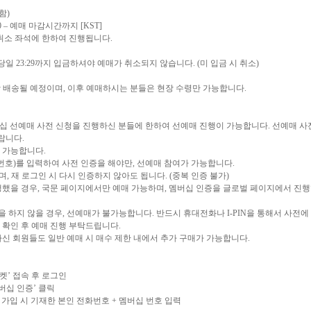
함
)
0 –
예매 마감시간까지
[KST]
취소 좌석에 한하여 진행됩니다
.
 당일
23:29
까지 입금하셔야 예매가 취소되지 않습니다
. (
미 입금 시 취소
)
 배송될 예정이며
,
이후 예매하시는 분들은 현장 수령만 가능합니다
.
십 선예매 사전 신청을 진행하신 분들에 한하여 선예매 진행이 가능합니다
.
선예매 사
바랍니다
.
매 가능합니다
.
번호
)
를 입력하여 사전 인증을 해야만
,
선예매 참여가 가능합니다
.
하며
,
재 로그인 시 다시 인증하지 않아도 됩니다
. (
중복 인증 불가
)
행했을 경우
,
국문 페이지에서만 예매 가능하며
,
멤버십 인증을 글로벌 페이지에서 진행
을 하지 않을 경우
,
선예매가 불가능합니다
.
반드시 휴대전화나
I-PIN
을 통해서 사전에
 확인 후 예매 진행 부탁드립니다
.
신 회원들도 일반 예매 시 매수 제한 내에서 추가 구매가 가능합니다
.
켓’
접속 후 로그인
버십
인증’
클릭
가입 시 기재한 본인 전화번호
+
멤버십 번호 입력