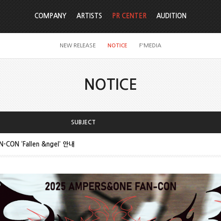
COMPANY
ARTISTS
PR CENTER
AUDITION
NEW RELEASE
NOTICE
F'MEDIA
NOTICE
SUBJECT
CON ‘Fallen &ngel’ 안내