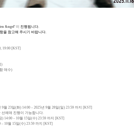
n &ngel’
이
진행됩니다
.
사항을 참고해 주시기 바랍니다
.
0, 19:00
[KST]
석
)
함 매수
)
년
9
월
23
일
(
화
) 14:00 – 2025
년
9
월
28
일
(
일
) 23:59
까지
[KST]
만 선예매 진행이 가능합니다
.
금
) 14:00 – 10
월
15
일
(
수
) 23:59
까지
[KST]
0 – 10
월
15
일
(
수
) 23:59
까지
[KST]