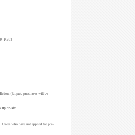
59 [KST]
llation. (Unpaid purchases will be
 up on-site.
5.
Users who have not applied for pre-