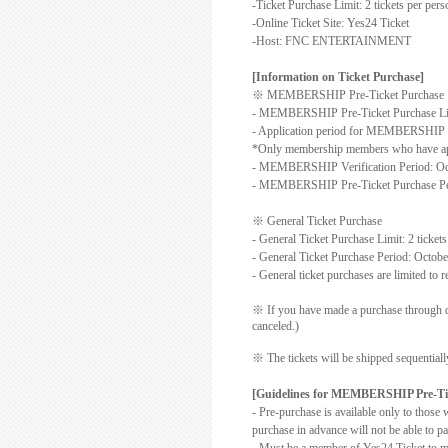
-Ticket Purchase Limit: 2 tickets per per
-Online Ticket Site:
Yes24 Ticket
-Host: FNC ENTERTAINMENT
[Information on Ticket Purchase]
※
MEMBERSHIP Pre-Ticket Purchase
- MEMBERSHIP Pre-Ticket Purchase Limit
- Application period for MEMBERSHIP Pr
*Only membership members who have app
- MEMBERSHIP Verification Period: Oct
- MEMBERSHIP Pre-Ticket Purchase Per
※
General Ticket Purchase
- General Ticket Purchase Limit: 2 ticket
- General Ticket Purchase Period: Octobe
- General ticket purchases are limited t
※
If you have made a purchase through di
canceled.)
※
The tickets will be shipped sequential
[Guidelines for MEMBERSHIP Pre-Ti
-
Pre-purchase is available only to th
purchase in advance will not be able to pa