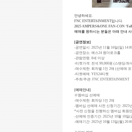
안녕하세요
.
FNC ENTERTAINMENT
입니다
.
2025 AMPERS&ONE FAN-CON ‘Falle
예매를 원하시는 분들은 아래 안내 
[
공연정보
]
-
공연일시
:
2025
년
11
월
16
일
(
일
) 14:0
-
공연장소
:
예스
24
원더로크홀
-
관람연령
: 8
세 이상
-
티켓가격
:
전석
99,000
원
(
스탠딩
/
좌
-
매수제한
:
회차별
1
인
2
매
(
선예매 포
-
티켓예매
: YES24
티켓
-
주최
/
주관
: FNC ENTERTAINMENT
[
예매안내
]
※멤버십 선예매
-
매수제한
:
회차당
1
인
2
매
-
멤버십 선예매 사전 신청기간
: 2025
*
사전 신청을 진행하신 멤버십 회원
-
선예매 인증기간
: 2025
년
10
월
10
일
(
-
예매기간
: 2025
년
10
월
13
일
(
월
) 20:0