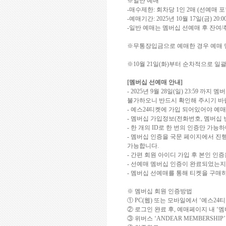
※일반 예매
-
매수제한
:
회차당
1
인
2
매
(
선예매 포
-
예매기간
: 2025
년
10
월
17
일
(
금
) 20:0
-
일반 예매는 멤버십 선예매 후 잔여
/
※무통장입금으로 예매한 경우 예매
※
10
월
21
일
(
화
)
부터 순차적으로 일괄
[
멤버십 선예매 안내
]
- 2025
년
9
월
28
일
(
일
) 23:59
까지 멤버
불가하오니 반드시 확인해 주시기 
-
예스
24
티켓에 가입 되어있어야 예
-
멤버십 가입정보
(
전화번호
,
멤버십 
-
한 개의
ID
로 한 번의 인증만 가능
-
멤버십 인증을 국문 페이지에서 진
가능합니다
.
-
간편 회원 아이디 가입 후 본인 인증
-
선예매 멤버십 인증이 완료되었는지
-
멤버십 선예매를 통해 티켓을 구매하
※ 멤버십 회원 인증방법
①
PC(
웹
)
또는 모바일에서
‘예스
24
티
② 로그인 완료 후
,
예매페이지 내
‘
멤
③ 위버스
‘
ANDEAR MEMBERSHIP
’