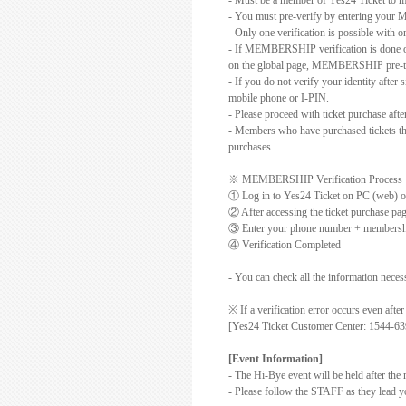
- Must be a member of Yes24 Ticket to m
- You must pre-verify by entering your 
- Only one verification is possible with o
- If MEMBERSHIP verification is done 
on the global page, MEMBERSHIP pre-tick
- If you do not verify your identity after
mobile phone or I-PIN.
- Please proceed with ticket purchase a
- Members who have purchased tickets thr
purchases.
※
MEMBERSHIP Verification Process
①
Log in to Yes24 Ticket on PC (web) o
②
After accessing the ticket purchase pag
③
Enter your phone number + membershi
④
Verification Completed
- You can check all the information ne
※ If a verification error occurs even afte
[Yes24 Ticket Customer Center: 1544-63
[Event Information]
- The Hi-Bye event will be held after the
- Please follow the STAFF as they lead y