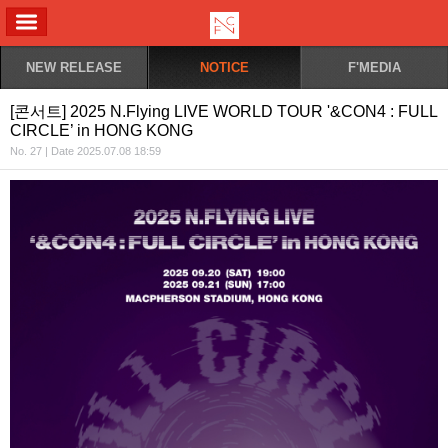
ALL MENU
NEW RELEASE
NOTICE
F'MEDIA
[콘서트] 2025 N.Flying LIVE WORLD TOUR '&CON4 : FULL
CIRCLE’ in HONG KONG
No. 27 | Date 2025.07.08 18:59