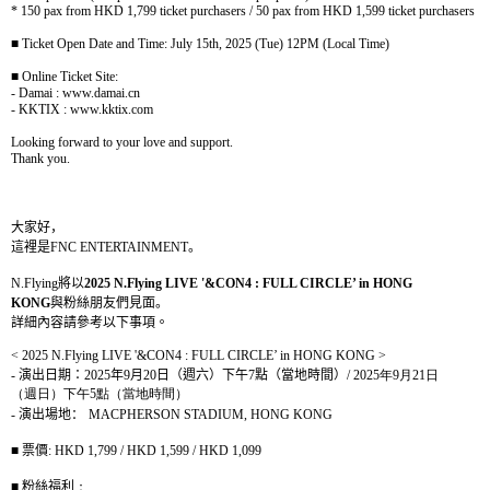
* 150 pax from HKD 1,799 ticket purchasers / 50 pax from HKD 1,599 ticket purchasers
■
Ticket Open Date and Time: July 15th, 2025 (Tue) 12PM (Local Time)
■
Online Ticket Site:
- Damai : www.damai.cn
- KKTIX : www.kktix.com
Looking forward to your love and support.
Thank you.
大家好，
這裡是
FNC ENTERTAINMENT
。
N.Flying
將以
2025 N.Flying LIVE '&CON4 : FULL CIRCLE’ in HONG
KONG
與粉絲朋友們見面。
詳細內容請參考以下事項。
< 2025 N.Flying LIVE '&CON4 : FULL CIRCLE’ in HONG KONG >
-
演出日期：
2025
年
9
月
20
日（週六）下午
7
點（當地時間）
/ 2025
年
9
月
21
日
（週日）下午
5
點（當地時間）
-
演出場地：
MACPHERSON STADIUM, HONG KONG
■
票價
:
HKD 1,799 / HKD 1,599 / HKD 1,099
■
粉絲福利
：