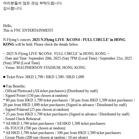
여러분들의 많은 관심 부탁드립니다
.
감사합니다
.
Hello,
This is FNC ENTERTAINMENT.
N.Flying’s concert,
2025 N.Flying LIVE '&CON4 : FULL CIRCLE’ in HONG
KONG
will be held. Please check the details below.
< 2025 N.Flying LIVE '&CON4 : FULL CIRCLE’ in HONG KONG >
- Date and Time: September 20th, 2025 (Sat) 7PM (Local Time) / September 21st, 2025
(Sun) 5PM (Local Time)
-
Venue: MACPHERSON STADIUM, HONG KONG
■
Ticket
Price: HKD 1,799 / HKD 1,599 / HKD 1,099
■
Fan Benefits:
- Official Photocard (All ticket purchasers) (Distributed by staff)
- Signed Poster (150 pax chosen at random)
* 80 pax from HKD 1,799 ticket purchasers / 50 pax from HKD 1,599 ticket purchasers /
20 pax from HKD 1,099 ticket purchasers (Signed in advance / Distributed by staff)
- Signed Polaroid (25 pax chosen at random)
* 25 pax from HKD 1,799 ticket purchasers (Signed in advance / Distributed by staff)
- Sound Check Rehearsal
* All HKD 1,799 ticket purchasers / All HKD 1,599 ticket purchasers
- Hi-TOUCH (700 pax chosen at random)
* All HKD 1,799 ticket purchasers / 100 pax from HKD 1,599 ticket purchasers
- Group Photo (200 pax chosen at random / 10 per photo)