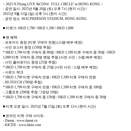
< 2025 N.Flying LIVE '&CON4 : FULL CIRCLE’ in HONG KONG >
-
공연 일시
: 2025
년
9
월
20
일
(
토
)
오후
7
시
(
현지 시간
) /
2025
년
9
월
21
일
(
일
)
오후
5
시
(
현지 시간
)
-
공연 장소
: MACPHERSON STADIUM, HONG KONG
■ 티켓가
: HKD 1,799 / HKD 1,599 / HKD 1,099
■ 팬 혜택
:
-
포토카드 증정
(
티켓 구매자 전원
) (
스탭 배부 예정
)
-
사인 포스터 증정
(150
명 추첨
)
* HKD 1,799
티켓 구매자 중
80
명
/ HKD 1,599
티켓 구매자 중
50
명
/ HKD
1,099
티켓 구매자 중
20
명 랜덤 추첨
(
사전 사인
/
스탭 배부 예정
)
-
사인 폴라로이드 증정
(25
명 추첨
)
* HKD 1,799
티켓 구매자 중
25
명
(
사전 사인
/
스탭 배부 예정
)
-
사운드 체크
* HKD 1,799
티켓 구매자 전원
/ HKD 1,599
티켓 구매자 전원
- HI-TOUCH (700
명 추첨
)
* HKD 1,799
티켓 구매자 전원
/ HKD 1,599
티켓 구매자 중
100
명
-
그룹포토
(200
명 추첨
/ 1
장당
10
명
)
* HKD 1,799
티켓 구매자 중
150
명
/ HKD 1,599
티켓 구매자 중
50
명
■ 티켓 오픈 일시
: 2025
년
7
월
15
일
(
화
)
오후
12
시
(
현지 시간
)
■ 온라인 티켓 구매 사이트
:
- Damai : www.damai.cn
- KKTIX : www.kktix.com