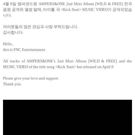
4월 8일 앰퍼샌드원
AMPERS&ONE 2nd Mini Album [WILD & FREE]
전곡
음원 공개와 앨범 발매
,
타이틀 곡
<Kick Start> MUSIC VIDEO
가
공개되었습
니다
.
여러분들의
많은
관심과
사랑
부탁드립니다
.
감사합니다
.
Hello,
this is FNC Entertainment.
All tracks of AMPERS&ONE’s
2nd Mini Album [WILD & FREE]
and the
MUSIC VIDEO of the title song
<Kick Start>
has released on April 8
Please give your love and support.
Thank you.