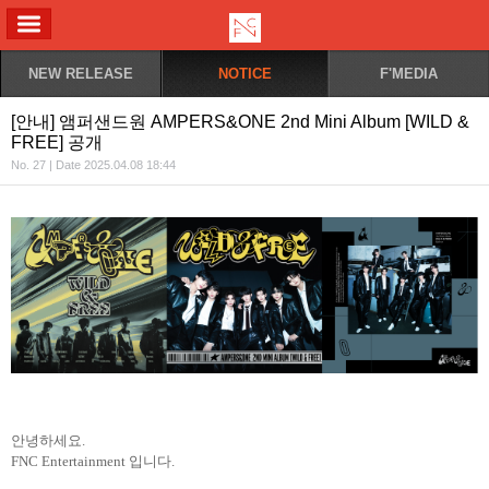
ALL MENU
NEW RELEASE
NOTICE
F'MEDIA
[안내] 앰퍼샌드원 AMPERS&ONE 2nd Mini Album [WILD &
FREE] 공개
No. 27 | Date 2025.04.08 18:44
안녕하세요
.
FNC Entertainment
입니다
.