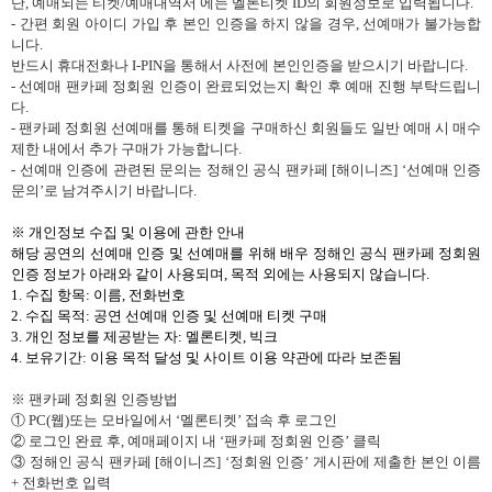
단
,
예매되는 티켓
/
예매내역서 에는 멜론티켓
ID
의 회원정보로 입력됩니다
.
-
간편 회원 아이디 가입 후 본인 인증을 하지 않을 경우
,
선예매가 불가능합
니다
.
반드시 휴대전화나
I-PIN
을 통해서 사전에 본인인증을 받으시기 바랍니다
.
-
선예매 팬카페 정회원 인증이 완료되었는지 확인 후 예매 진행 부탁드립니
다
.
-
팬카페 정회원 선예매를 통해 티켓을 구매하신 회원들도 일반 예매 시 매수
제한 내에서 추가 구매가 가능합니다
.
-
선예매 인증에 관련된 문의는 정해인 공식 팬카페
[
해이니즈
]
‘선예매 인증
문의’로 남겨주시기 바랍니다
.
※ 개인정보 수집 및 이용에 관한 안내
해당 공연의 선예매 인증 및 선예매를 위해
배우 정해인 공식 팬카페
정회원
인증 정보가 아래와 같이 사용되며
,
목적 외에는 사용되지 않습니다
.
1.
수집 항목
:
이름
,
전화번호
2.
수집 목적
:
공연 선예매 인증 및 선예매 티켓 구매
3.
개인 정보를 제공받는 자
:
멜론티켓
,
빅크
4.
보유기간
:
이용 목적 달성 및 사이트 이용 약관에 따라 보존됨
※ 팬카페 정회원 인증방법
①
PC(
웹
)
또는 모바일에서
‘멜론티켓’
접속 후 로그인
② 로그인 완료 후
,
예매페이지 내 ‘팬카페 정회원 인증’
클릭
③ 정해인 공식 팬카페
[
해이니즈
]
‘정회원 인증’
게시판에 제출한 본인 이름
+
전화번호 입력