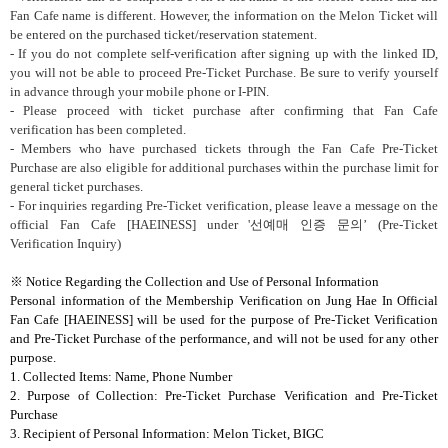
Fan Cafe name is different. However, the information on the Melon Ticket will
be entered on the purchased ticket/reservation statement.
- If you do not complete self-verification after signing up with the linked ID,
you will not be able to proceed Pre-Ticket Purchase. Be sure to verify yourself
in advance through your mobile phone or I-PIN.
- Please proceed with ticket purchase after confirming that Fan Cafe
verification has been completed.
- Members who have purchased tickets through the Fan Cafe Pre-Ticket
Purchase are also eligible for additional purchases within the purchase limit for
general ticket purchases.
- For inquiries regarding Pre-Ticket verification, please leave a message on the
official Fan Cafe [HAEINESS] under '
선예매 인증 문의’
(Pre-Ticket
Verification Inquiry)
※
Notice Regarding the Collection and Use of Personal Information
Personal information of the Membership Verification on Jung Hae In Official
Fan Cafe [HAEINESS]
will be used for the purpose of Pre-Ticket Verification
and Pre-Ticket Purchase of the performance, and will not be used for any other
purpose.
1. Collected Items: Name, Phone Number
2. Purpose of Collection: Pre-Ticket Purchase Verification and Pre-Ticket
Purchase
3. Recipient of Personal Information: Melon Ticket, BIGC