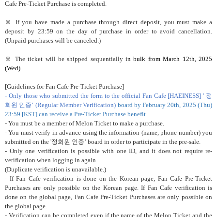
Cafe Pre-Ticket Purchase is completed.
※
If you have made a purchase through direct deposit, you must make a
deposit by 23:59 on the day of purchase in order to avoid cancellation.
(Unpaid purchases will be canceled.)
※
The ticket will be shipped sequentially
in bulk from
March 12th, 2025
(Wed).
[Guidelines for Fan Cafe Pre-Ticket Purchase]
- Only those who submitted the form to the official Fan Cafe [HAEINESS] '
정
회원 인증’
(Regular Member Verification)
board by
February 20th, 2025 (Thu)
23:59
[KST] can receive a Pre-Ticket Purchase benefit.
- You must be a member of Melon Ticket to make a purchase.
- You must verify in advance using the information (name, phone number) you
submitted on the '
정회원 인증’
board in order to participate in the pre-sale.
- Only one verification is possible with one ID, and it does not require re-
verification when logging in again.
(Duplicate verification is unavailable.)
- If Fan Cafe verification is done on the Korean page, Fan Cafe Pre-Ticket
Purchases are only possible on the Korean page. If Fan Cafe verification is
done on the global page, Fan Cafe Pre-Ticket Purchases are only possible on
the global page.
- Verification can be completed even if the name of the Melon Ticket and the