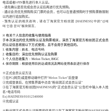
电话
或者
I-PIN
事先
进
行本人
认证
。
-
请
先确
认
是否完成
会员认证
后再
进
行
优
先
预购
。
-
通
过会员优
先
预购购买门
票的
会员
，也可以在普通
预购时
于
预购
票
数
限制
以
内进
行追加
购买
。
-
预
售
认证
的相
关
咨
询
，
请
在丁海寅官方粉
丝团
[HAEINESS]
中的“선예
매
인증
문의”板
块
留言。
※
有关
个人信息的收集与使用指南
于
本次演出的优
先
预购认证及购票
相关
，演员
丁海寅官方粉
丝团正式会员
的认证信息将按以下方式使用，且不会用于其他目的。
1.
收集
内容
：姓名、电话号码
2.
收集目的：演出优先预购认证及购票
3.
个人信息
收集
方：
Melon Ticket, BIGC
4.
保存期限：根据使用目的达成情况及网站使用条款进行保存
※正式
会员认证
方法
①在
PC(
网页
)
或是移
动
端中打
开
“
Melon Ticket
”后登
录
②完成登
录
后，在
预
售界面中点
击
“粉
丝团
正式
会员认证
”
③在丁海寅官方粉
丝团
[HAEINESS]
的“正式
会员认证
”公告
栏
中
输
入本人姓
名
+
电话号码
Ex) HAEINESS/01012340000
④完成
认证
※粉
丝团
正式
会员认证
所需的信息可以在丁海寅官方粉
丝团
[HAEINESS]
中