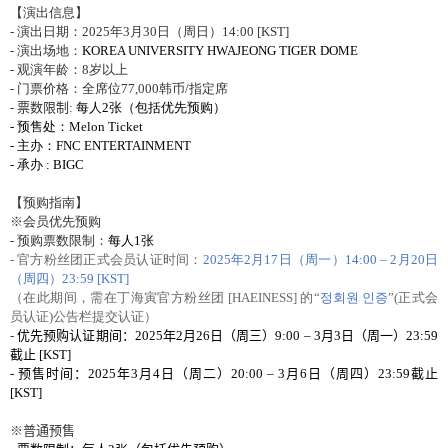
【演出信息】
-
演出日期：
2025
年
3
月
30
日（周日）
14:00 [KST]
-
演出
场
地：
KOREA UNIVERSITY HWAJEONG TIGER DOME
-
观
演年
龄
：
8
岁
以上
-
门
票价格：全席位
77,000
韩币
/
指定席
-
票
数
限制
:
每人
2
张
（包括
优
先
预购）
-
预
售
处
：
Melon Ticket
-
主办：
FNC ENTERTAINMENT
-
承办
: BIGC
【
预购
指南】
※
会员优
先
预购
-
预购
票
数
限制：
每人
1
张
-
官方粉
丝团
正式
会员认证时间
：
2025
年
2
月
17
日（周一）
14:00
–
2
月
20
日
（周四）
23:59 [KST]
（在此期
间
，需在丁海寅官方粉
丝团
[HAEINESS]
的“
정회원 인증
”
(
正式
会
员认证
)
公告
栏
提交
认证
）
-
优
先
预购认证
期
间
：
2025
年
2
月
26
日（周三）
9:00
–
3
月
3
日（周一）
23:59
截止
[KST]
-
预
售
时间
：
2025
年
3
月
4
日（周二）
20:00
–
3
月
6
日（周四）
23:59
截止
[KST]
※普通
预
售