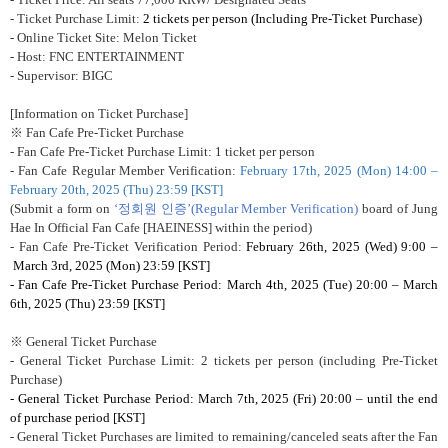
- Ticket Purchase Limit:
2 tickets per person
(Including Pre-Ticket Purchase)
- Online Ticket Site: Melon Ticket
- Host: FNC ENTERTAINMENT
- Supervisor: BIGC
[Information on Ticket Purchase]
※
Fan Cafe Pre-Ticket Purchase
- Fan Cafe Pre-Ticket Purchase Limit: 1 ticket per person
- Fan Cafe Regular Member Verification:
February 17th, 2025 (Mon) 14:00
–
February 20th, 2025 (Thu) 23:59 [KST]
(Submit a form on
‘정회원 인증’
(Regular Member Verification)
board of Jung
Hae In Official Fan Cafe [HAEINESS] within the period)
- Fan Cafe Pre-Ticket Verification Period:
February 26th, 2025 (Wed) 9:00
–
March 3rd, 2025 (Mon) 23:59 [KST]
- Fan Cafe Pre-Ticket Purchase Period: March 4th, 2025 (Tue) 20:00
–
March
6th, 2025 (Thu) 23:59 [KST]
※
General Ticket Purchase
- General Ticket Purchase Limit: 2 tickets per person (including Pre-Ticket
Purchase)
- General Ticket Purchase Period: March 7th, 2025 (Fri) 20:00
–
until the end
of purchase period [KST]
- General Ticket Purchases are limited to remaining/canceled seats after the Fan