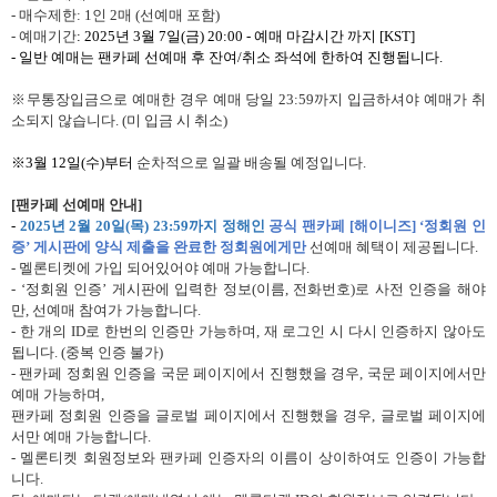
-
매수제한
: 1
인
2
매
(
선예매 포함
)
-
예매기간
: 2025
년
3
월
7
일
(
금
) 20:00 -
예매 마감시간 까지
[KST]
-
일반 예매는 팬카페 선예매 후 잔여
/
취소 좌석에 한하여 진행됩니다
.
※무통장입금으로
예매한 경우 예매 당일
23:59
까지 입금하셔야 예매가 취
소되지 않습니다
. (
미 입금 시 취소
)
※
3
월
12
일
(
수
)
부터
순차적으로 일괄 배송될 예정입니다
.
[
팬카페 선예매 안내
]
-
2025
년
2
월
20
일
(
목
) 23:59
까지 정해인
공식 팬카페
[
해이니즈
]
‘정회원 인
증’ 게시판에 양식 제출을 완료한 정회원에게만
선예매 혜택이 제공됩니다
.
-
멜론티켓에 가입 되어있어야 예매 가능합니다
.
-
‘정회원 인증’
게시판에 입력한 정보
(
이름
,
전화번호
)
로 사전 인증을 해야
만
,
선예매 참여가 가능합니다
.
-
한 개의
ID
로 한번의 인증만 가능하며
,
재 로그인 시 다시 인증하지 않아도
됩니다
. (
중복 인증 불가
)
-
팬카페 정회원 인증을 국문 페이지에서 진행했을 경우
,
국문 페이지에서만
예매 가능하며
,
팬카페 정회원 인증을 글로벌 페이지에서 진행했을 경우
,
글로벌 페이지에
서만 예매 가능합니다
.
-
멜론티켓 회원정보와 팬카페 인증자의 이름이 상이하여도 인증이 가능합
니다
.