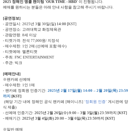
2025
정해인 앵콜 팬미팅
'OUR TIME - HBD'
이 진행됩니다
.
예매를 원하시는 분들은 아래 안내 사항을 참고해 주시기 바랍니다
.
[
공연정보
]
-
공연일시
: 2025
년
3
월
30
일
(
일
) 14:00
[
KST]
-
공연장소
:
고려대학교 화정체육관
-
관람연령
: 8
세 이상
-
티켓가격
:
전석
77,000
원
/
지정석
-
매수제한
: 1
인
2
매
(
선예매 포함 매수
)
-
티켓예매
:
멜론티켓
-
주최
: FNC ENTERTAINMENT
-
주관
:
빅크
[
예매안내
]
※팬카페 선예매
-
매수제한
: 1
인
1
매
-
팬카페 정회원 인증기간
:
2025
년
2
월
17
일
(
월
) 14:00
–
2
월
20
일
(
목
) 23:59
까지
[KST]
(
해당 기간 내에 정해인 공식 팬카페
[
해이니즈
]
‘정회원 인증’
게시판에 양
식 제출
)
-
선예매 인증기간
:
2025
년
2
월
26
일
(
수
) 9:00
–
3
월
3
일
(
월
) 23:59
까지
[KST]
-
예매기간
:
2025
년
3
월
4
일
(
화
) 20:00
–
3
월
6
일
(
목
) 23:59
까지
[KST]
※일반 예매