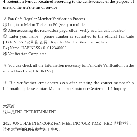
4. Retention Period: Retained according to the achievement of the purpose of
use and the site's terms of service
※
Fan Cafe Regular Member Verification Process
①
Log in to Melon Ticket on PC (web) or mobile
②
After accessing the reservation page, click
‘
Verify as a fan cafe member
’
③
Enter your name + phone number as submitted to the official Fan Cafe
[HAEINESS] '
정회원 인증’
(Regular Member Verification) board
Ex) Name: HAEINESS / 01012340000
④
Verification Completed
※
You can check all the information necessary for Fan Cafe Verification on the
official Fan Cafe [HAEINESS]
※
If a verification error occurs even after entering the correct membership
information, please contact Melon Ticket Customer Center via 1:1 Inquiry
大家好，
这
里是
FNC ENTERTAINMENT
。
2025 JUNG HAE IN ENCORE FAN MEETING ‘OUR TIME - HBD’
即
将举
行
,
请
有意
预购
的朋友
参
考以下事
项
。