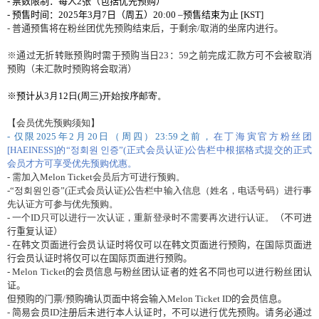
-
票
数
限制：每人
2
张
（包括
优
先
预购
）
-
预
售
时间
：
2025
年
3
月
7
日（周五）
20:00
–
预
售
结
束
为
止
[KST]
-
普通
预
售
将
在粉
丝团优
先
预购结
束后，于剩余
/
取消的坐席
内进
行。
※通
过
无折
转账预购时
需于
预购当
日
23
：
59
之前完成
汇
款方可不
会
被取消
预购
（未
汇
款
时预购将会
取消）
※
预计
从
3
月
12
日
(
周三
)
开
始
按序
邮
寄
。
【
会员优
先
预购须
知】
-
仅
限
2025
年
2
月
20
日（周四）
23:59
之前，
在丁海寅官方粉
丝团
[HAEINESS]
的“정회원 인증”
(
正式
会员认证
)
公告
栏
中根据格式提交的正式
会员
才方可享受
优
先
预购优
惠。
-
需加入
Melon Ticket
会员
后方可
进
行
预购
。
-
“정회원인증”
(
正式
会员认证
)
公告
栏
中
输
入信息（姓名，
电话号码
）
进
行事
先
认证
方可
参与优
先
预购
。
-
一
个
ID
只可以
进
行一次
认证
，重新登
录时
不需要再次
进
行
认证
。
（不可
进
行重
复认证
）
-
在
韩
文
页
面
进
行
会员认证时将仅
可以在
韩
文
页
面
进
行
预购
，在
国际页
面
进
行
会员认证时将仅
可以在
国际页
面
进
行
预购
。
- Melon Ticket
的
会员
信息
与
粉
丝团认证
者的姓名不同也可以
进
行粉
丝团认
证
。
但
预购
的
门
票
/
预购
确
认页
面中
将会输
入
Melon Ticket ID
的
会员
信息。
-
简
易
会员
ID
注
册
后未
进
行本人
认证时
，不可以
进
行
优
先
预购
。
请务
必通
过