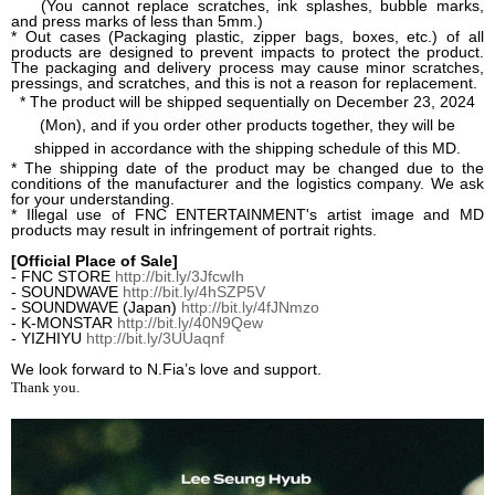
(You cannot replace scratches, ink splashes, bubble marks,
and press marks of less than 5mm.)
* Out cases (Packaging plastic, zipper bags, boxes, etc.) of all
products are designed to prevent impacts to protect the product.
The packaging and delivery process may cause minor scratches,
pressings, and scratches, and this is not a reason for replacement.
* The product will be shipped sequentially on December 23, 2024
(Mon), and if you order other products together, they will be
shipped in accordance with the shipping schedule of this MD.
* The shipping date of the product may be changed due to the
conditions of the manufacturer and the logistics company. We ask
for your understanding.
* Illegal use of FNC ENTERTAINMENT's artist image and MD
products may result in infringement of portrait rights.
[Official Place of Sale]
- FNC STORE
http://bit.ly/3JfcwIh
- SOUNDWAVE
http://bit.ly/4hSZP5V
- SOUNDWAVE (Japan)
http://bit.ly/4fJNmzo
- K-MONSTAR
http://bit.ly/40N9Qew
- YIZHIYU
http://bit.ly/3UUaqnf
We look forward to N.Fia’s love and support.
Thank you.