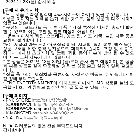
- 2024.12.23 (
월
)
순차 배송
[
구매 시 유의 사항
]
*
모든 제품은 측정 방식에 따라 사이즈에 차이가 있을 수 있습니다
.
*
상품 이미지는 이해를 돕기 위한 것으로
,
실제 상품과 다소 차이가
있을 수 있습니다
.
*
구성되는 포토카드 등 지류 제품은 재질 특성상 미세한 흠집이 발생
할 수 있으며 이는 교환 및 환불 대상이 아닙니다
.
(5mm
이하의 찍힘
,
스크래치
,
잉크 튐
,
기포 자국
,
눌린 자국 등은
교환이 불가합니다
.)
*
모든 제품의 아웃 케이스
(
포장용 비닐
,
지퍼백
,
종이 봉투
,
박스 등
)
는
상품 보호를 위한 충격 방지용으로 제작되었습니다
.
포장 및 배송 과
정에서 미세한 스크래치 및 눌림
,
찍힘 등의 파손이 발생 될 수 있으
며
,
이는 교환 사유가 되지 않습니다
.
*
본 상품은
2024
년
12
월
23
일
(
월
)
부터 순차 출고 예정이며
,
본 상품
과 다른 상품을 같이 주문하실 경우 본 상품 출고 일정에 맞춰 출고됩
니다
.
*
상품 출고일은 제작처와 물류사의 사정으로 변동될 수 있습니다
.
이
점 양해 부탁드립니다
.
* FNC ENTERTAINMENT
의 아티스트 이미지와
MD
상품을 불법 도
용할 시 초상권 침해로 법적인 책임을 물을 수 있습니다
.
[
구매 페이지
]
- FNC STORE
http://bit.ly/3JfcwIh
- SOUNDWAVE
http://bit.ly/4hSZP5V
- SOUNDWAVE (Japan)
http://bit.ly/4fJNmzo
- K-MONSTAR
http://bit.ly/40N9Qew
- YIZHIYU
http://bit.ly/3UUaqnf
N.Fia
여러분들의 많은 관심 부탁드립니다
.
감사합니다
.