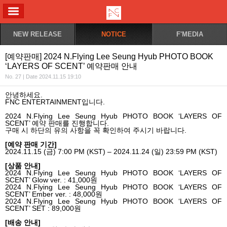
ALL MENU
NEW RELEASE
NOTICE
F'MEDIA
[예약판매] 2024 N.Flying Lee Seung Hyub PHOTO BOOK
‘LAYERS OF SCENT’ 예약판매 안내
No. 27 | Date 2024.11.15 19:10
안녕하세요
.
FNC ENTERTAINMENT
입니다
.
2024 N.Flying Lee Seung Hyub PHOTO BOOK ‘LAYERS OF
SCENT’
예약 판매를 진행합니다
.
구매 시 하단의 유의 사항을 꼭 확인하여 주시기 바랍니다
.
[
예약 판매 기간
]
2024.11.15 (
금
) 7:00 PM (KST) – 2024.11.24 (
일
) 23:59 PM (KST)
[
상품 안내
]
2024 N.Flying Lee Seung Hyub PHOTO BOOK ‘LAYERS OF
SCENT’ Glow ver. : 41,000
원
2024 N.Flying Lee Seung Hyub PHOTO BOOK ‘LAYERS OF
SCENT’ Ember ver. : 48,000
원
2024 N.Flying Lee Seung Hyub PHOTO BOOK ‘LAYERS OF
SCENT’ SET : 89,000
원
[
배송 안내
]