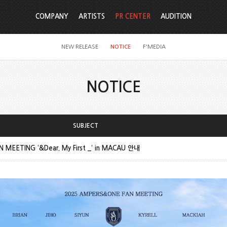
COMPANY
ARTISTS
PR CENTER
AUDITION
NEW RELEASE
NOTICE
F'MEDIA
NOTICE
SUBJECT
MEETING ‘&Dear. My First _’ in MACAU 안내