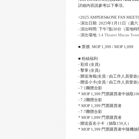
詳細內容請參考以下事項。
<2025 AMPERS&ONE FAN MEETING 
-
演出日期
: 2025
年
1
月
11
日（週六
-
演出時間
:
下午
7
點
30
分（當地時
-
演出場地
:
L4 Theater Macau Towe
■ 票價
: MOP 1,399 / MOP 1,099
■ 粉絲福利
:
-
彩排
(
全員
)
-
擊掌
(
全員
)
-
贈送海報
(
全員
/
由工作人員發放
)
-
贈送小卡
(
全員
/
由工作人員發放
)
- 7:1
團體合影
* MOP 1,399
門票購買者中抽取
10
- 7:2
團體合影
* MOP 1,399
門票購買者
- 7:7
團體合影
* MOP 1,099
門票購買者
-
贈送簽名小卡（抽取
150
人）
* MOP 1,399
門票購買者中隨機抽