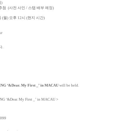
첨
)
 추첨
(
사전 사인
/
스탭 배부 예정
)
일
(
월
)
오후
12
시
(
현지 시간
)
kr
다
.
ING
‘
&Dear. My First _
’
in MACAU
will be held.
ING
‘
&Dear. My First _
’
in MACAU
>
,099