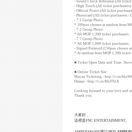
- Sound Check Rehearsal (All ticket
- High Touch (All ticket purchasers)
- Official Poster (All ticket purchaser
- Photocard (All ticket purchasers / D
- 7:1 Group Photo
* 100pax chosen at random from MO
- 7:2 Group Photo
* All MOP 1,399 ticket purchasers
- 7:7 Group Photo
* All MOP 1,099 ticket purchasers
- Signed Polaroid (150pax chosen a
* At random from MOP 1,399 ticket p
■
Ticket Open Date and Time: Nove
■
Online Ticket Site:
Macau Ticketing - http://t.cn/hbzW
Damai - http://t.cn/RhJTbtX
Looking forward to your love and s
Thank you.
大家好，
這裡是
FNC ENTERTAINMENT
。
AMPERS&ONE
將以
2025 AMPERS