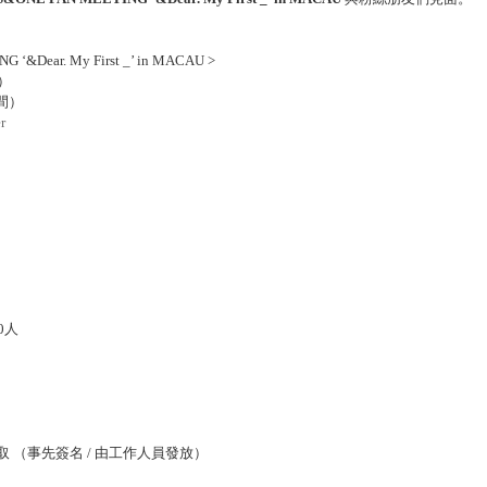
‘&Dear. My First _’ in MACAU >
）
間）
r
0
人
取 （事先簽名
/
由工作人員發放）