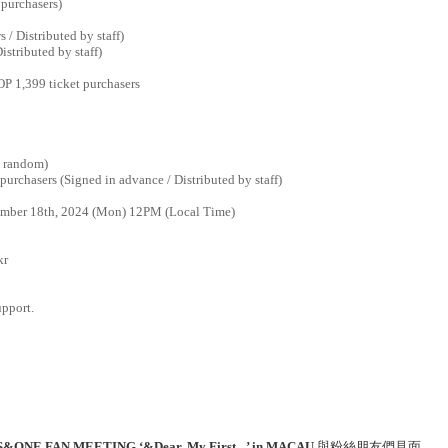
 purchasers)
s / Distributed by staff)
istributed by staff)
P 1,399 ticket purchasers
t random)
urchasers (Signed in advance / Distributed by staff)
mber 18th, 2024 (Mon) 12PM (Local Time)
kr
upport.
&ONE FAN MEETING ‘&Dear. My First _’ in MACAU
與粉絲朋友們見面。