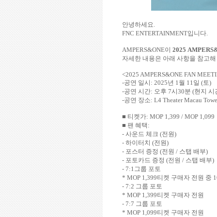
안녕하세요
.
FNC ENTERTAINMENT
입니다
.
AMPERS&ONE
이
2025 AMPERS
자세한 내용은 아래 사항을 참고해
<
2025 AMPERS&ONE FAN MEET
-
공연 일시
: 2025
년
1
월
11
일
(
토
)
-
공연 시간
:
오후
7
시
30
분
(
현지 시
-
공연 장소
: L4 Theater Macau Towe
■ 티켓가
: MOP 1,399 / MOP 1,099
■ 팬 혜택
:
-
사운드 체크
(
전원
)
-
하이터치
(
전원
)
-
포스터 증정
(
전원
/
스탭 배부
)
-
포토카드 증정
(
전원
/
스탭 배부
)
- 7:1
그룹 포토
* MOP 1,399
티켓 구매자 전원 중
1
- 7:2
그룹 포토
* MOP 1,399
티켓 구매자 전원
- 7:7
그룹 포토
* MOP 1,099
티켓 구매자 전원