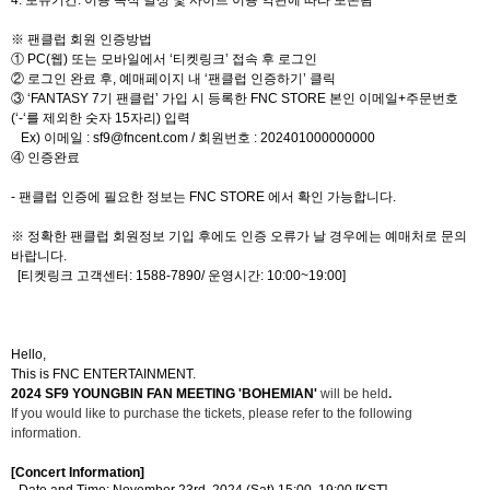
※ 팬클럽 회원 인증방법
①
PC(
웹
)
또는 모바일에서
‘
티켓링크
’
접속 후 로그인
②
로그인 완료 후
,
예매페이지 내
‘
팬클럽 인증하기
’
클릭
③
‘FANTASY 7
기 팬클럽
’
가입 시 등록한
FNC STORE
본인 이메일
+
주문번호
(‘-‘
를 제외한 숫자
15
자리
)
입력
Ex)
이메일
: sf9@fncent.com /
회원번호
:
202401000000000
④
인증완료
-
팬클럽 인증에 필요한 정보는
FNC STORE
에서 확인 가능합니다
.
※ 정확한
팬클럽
회원정보 기입 후에도 인증 오류가 날 경우에는 예매처로 문의
바랍니다
.
[
티켓링크 고객센터
: 1588-7890/
운영시간
: 10:00~19:00]
Hello,
This is FNC ENTERTAINMENT.
2024 SF9 YOUNGBIN FAN MEETING 'BOHEMIAN'
will be held
.
If you would like to purchase the tickets, please refer to the following
information.
[Concert Information]
- Date
and Time: November 23rd, 2024 (Sat) 15:00,
19:00
[KST]