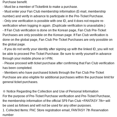
Purchase benefit.
- Must be a member of Ticketlink to make a purchase.
- Must enter your Fan Club membership information (E-mail,
membership
number
) and verify in advance to participate in the Pre-Ticket Purchase.
- Only one verification is possible with one ID, and it does not require re-
verification when logging in again. (Duplicate verification is unavailable.)
- If Fan Club verification is done on the Korean page, Fan Club Pre-Ticket
Purchases are only possible on the Korean page. If Fan Club verification is
done on the global page, Fan Club Pre-Ticket Purchases are only possible on
the global page.
- If you do not verify your identity after signing up with the linked ID, you will not
be able to proceed Pre-Ticket Purchase. Be sure to verify yourself in advance
through your mobile phone or I-PIN.
- Please proceed with ticket purchase after confirming that Fan Club verification
has been completed.
- Members who have purchased tickets through the Fan Club Pre-Ticket
Purchase are also eligible for additional purchases within the purchase limit for
general ticket purchases.
※
Notice Regarding the Collection and Use of Personal Information
For the purpose of Pre-Ticket Purchase verification and Pre-Ticket Purchase,
the membership information of the official SF9 Fan Club <FANTASY 7th> will
be used as follows and will not be used for any other purposes.
1. Collected Items: FNC Store registration email, FANTASY 7th Reservation
number