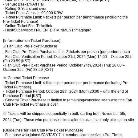
- Venue:
Baekam Art Hall
- Rating: 8 Years and over
- Ticket Price: All seats 99,000 KRW
- Ticket Purchase Limit: 4 tickets per person per performance
(Including the
Pre-Ticket Purchase)
- Online Ticket Site:
Ticketlink
- Host/Supervisor: FNC ENTERTAINMENT/
imaginpro
[Information on Ticket Purchase]
※ Fan Club Pre-Ticket Purchase
- Fan Club Pre-Ticket Purchase Limit: 2 tickets per person (per performance)
- Fan Club Verification Period: October 21st, 2024 (Mon) 14:00
–
October 25th
(Fri) 23:59 [KST]
- Fan Club Pre-Ticket Purchase Period: October 24th, 2024 (Thu) 20:00
–
October 25th (Fri) 23:59 [KST]
※
General Ticket Purchase
- Ticket Purchase Limit: 4 tickets per person per performance (including Pre-
Ticket Purchase)
- Ticket Purchase Period: October 28th, 2024 (Mon) 20:00
–
until the end of
Purchase Period [KST]
- General Ticket Purchase is limited to remaining/canceled seats after the Fan
Club Pre-Ticket Purchase is over
.
※
Tickets
will be shipped sequentially in bulk starting from
November
5th,
2024 (Tue).
Those who purchase tickets after this date can only pick up on-site.
[Guidelines for Fan Club Pre-Ticket Purchase]
- For those who joined FANTASY 7th members can receive a Pre-Ticket