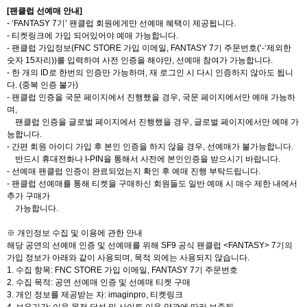
[
팬클럽 선예매 안내
]
- ‘FANTASY 7
기
’
팬클럽 회원에게만 선예매 혜택이 제공됩니다
.
-
티켓링크에 가입 되어있어야 예매 가능합니다
.
-
팬클럽 가입정보
(FNC STORE
가입 이메일
, FANTASY 7
기 주문번호
(‘-‘
제외한
숫자
15
자리
))
를 입력하여 사전 인증을 해야만
,
선예매 참여가 가능합니다
.
-
한 개의
ID
로 한번의 인증만 가능하며
,
재 로그인 시 다시 인증하지 않아도 됩니
다
. (
중복 인증 불가
)
-
팬클럽 인증을 국문 페이지에서 진행했을 경우
,
국문 페이지에서만 예매 가능하
며
,
팬클럽 인증을 글로벌 페이지에서 진행했을 경우
,
글로벌 페이지에서만 예매 가
능합니다
.
-
간편 회원 아이디 가입 후 본인 인증을 하지 않을 경우
,
선예매가 불가능합니다
.
반드시 휴대전화나
I-PIN
을 통해서 사전에 본인인증을 받으시기 바랍니다
.
-
선예매 팬클럽 인증이 완료되었는지 확인 후 예매 진행 부탁드립니다
.
-
팬클럽 선예매를 통해 티켓을 구매하신 회원들도 일반 예매 시 매수 제한 내에서
추가 구매가
가능합니다
.
※ 개인정보 수집 및 이용에 관한 안내
해당 공연의 선예매 인증 및 선예매를 위해
SF9
공식 팬클럽
<FANTASY> 7
기의
가입 정보가 아래와 같이 사용되며
,
목적 외에는 사용되지 않습니다
.
1.
수집 항목
: FNC STORE
가입 이메일
, FANTASY 7
기 주문번호
2.
수집 목적
:
공연 선예매 인증 및 선예매 티켓 구매
3.
개인 정보를 제공받는 자
:
imaginpro,
티켓링크
4.
보유기간
:
이용 목적 달성 및 사이트 이용 약관에 따라 보존됨