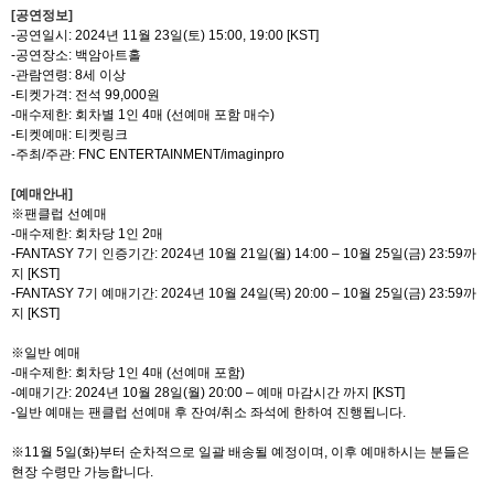
[
공연정보
]
-
공연일시
:
2024
년
11
월
23
일
(
토
) 15:00, 19:00
[KST]
-
공연장소
:
백암아트홀
-
관람연령
: 8
세 이상
-
티켓가격
:
전석
99,000
원
-
매수제한
:
회차별
1
인
4
매
(
선예매 포함 매수
)
-
티켓예매
:
티켓링크
-
주최
/
주관
: FNC ENTERTAINMENT/imaginpro
[
예매안내
]
※팬클럽 선예매
-
매수제한
:
회차당
1
인
2
매
-FANTASY 7
기 인증기간
: 2024
년
10
월
21
일
(
월
) 14:00 – 10
월
25
일
(
금
) 23:59
까
지
[KST]
-FANTASY 7
기 예매기간
: 2024
년
10
월
24
일
(
목
) 20:00 – 10
월
25
일
(
금
) 23:59
까
지
[KST]
※일반 예매
-
매수제한
:
회차당
1
인
4
매
(
선예매 포함
)
-
예매기간
: 2024
년
10
월
28
일
(
월
) 20:00 –
예매 마감시간 까지
[KST]
-
일반 예매는 팬클럽 선예매 후 잔여
/
취소 좌석에 한하여 진행됩니다
.
※
11
월
5
일
(
화
)
부터 순차적으로 일괄 배송될 예정이며
,
이후 예매하시는 분들은
현장 수령만 가능합니다
.