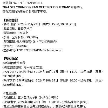
这
里是
FNC ENTERTAINMENT
。
2024 SF9 YOUNGBIN FAN MEETING 'BOHEMIAN'
即将举行。
请有意预购的朋友们参考以下事项。
【演出信息】
-
演出日期：
2024
年
11
月
23
日（周六）
1
5
:
0
0
,
19:00
[KST]
-
演出
场所：
白岩艺术厅
-
观演年龄：
8
岁以上
-
票价：全席位
韩币
99,000
元
-
票数限制
:
每人每场次
4
张
（包括优先预购）
-
预售处
：
Ticketlink
-
主
办
/
承
办
: FNC ENTERTAINMENT
/
imaginpro
【预购指南】
※粉丝团
优先预购
-
预购票数限制：每人每场次
2
张
-FANTASY 7
期
认证期间：
2024
年
10
月
2
1
日（周
一
）
1
4
:00 –
10
月
25
日（周
五
）
23:59
截止
[KST]
-FANTASY 7
期
预售期间：
2024
年
10
月
2
4
日（周
四
）
20:00 –
10
月
25
日（周
五
）
23:59
截止
[KST]
※普通预售
-
票数限制：
每人每场次
4
张
（包括优先预购）
-
预售时间：
2024
年
10
月
2
8
日（周
一
）
20:00 –
预售结束为止
[KST]
-
普通
预售将在粉丝团优先预购结束后，于剩余
/
取消的坐席内进行。