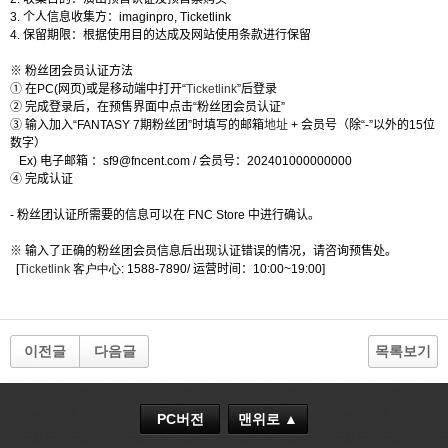
3.
个
人信息收集方：
imaginpro,
Ticketlink
4.
保留期限：根据使用目的
达
成及
网
站使用
条
款
进
行保
留
※ 粉丝团
会员认证方法
① 在
PC(
网页
)
或是移动端中
打开“
Ticketlink
”后登录
② 完成登录后，在
预售界面中点击“粉丝团会员认证”
③
输入加入
“
FANTASY 7
期粉丝团”时填写的邮箱
地址
+
会员号（除
“-”
以外的
15
位
数字）
Ex)
电子邮箱 ：
sf9@fncent.com
/
会员号：
202401000000000
④ 完成认证
-
粉丝团
认证所需要的信息可以在
FNC Store
中进行确认
。
※
输入了正确的粉丝团会员信息后出现认证错误的情况，请咨询预售处。
[
Ticketlink
客户中心
: 1588-7890/
运营时间：
10:00~19:00]
이전글
다음글
목록보기
PC버전
맨위로 ▲