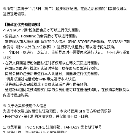
※所有
门票将于
11
月
5
日（周
二
）
起按顺序配送，在此之后预购的门票将仅可以
进行现场领取
。
【粉丝团优先预购须知】
-“
FANTASY 7
期
”
粉丝团会员才可以进行优先预购
。
-
需要加入
Ticketlink
的
会员后才可以进行预购。
-
需要
输入
加入粉丝团时填写的个人信息（
FNC STORE
注册邮箱，
FANTASY 7
期
会员号（除
“-”
以外的
15
位数字））进行事先认证后才可以进行优先预购。
-
一个
ID
只可以进行一次认证，重新登录时不需要再次进行认证。（不可进行重复
认证）
-
在
韩文页面进行
粉丝团
认证时将仅可以在韩文页面进行预购，
在国际页面进行粉丝团认证时将仅可以在国际页面进行预购。
-
简易会员
ID
注册后未进行本人认证时，將無法进行优先预购。
请务必通过电话或者
I-PIN
事先
进行本人认证。
-
请先确认是否
完成粉丝团会员认证后再进行
优先预购。
-
通过粉丝团
优先预购购买门票的会员们也可以在普通预购时，在预购票数限制以
内进行追加购买。
※
关
于收集和使用
个
人信息
为进
行本次演出的
预
售
认证
及
预
售，本次
将
使用
SF9
官方粉
丝
俱
乐
部
<FANTASY>
第七期的注
册
信息，
并仅
限用于以下目的。
1.
收集
项
目：
FNC STORE
注
册邮
箱，
FANTASY
第七期
订单号
2.
收集目的：演出
预
售
认证
及
预
售票
购买