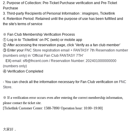
2. Purpose of Collection: Pre-Ticket Purchase verification and Pre-Ticket
Purchase
3. Third-party Recipients of Personal Information :
imaginpro,
Ticketlink
4. Retention Period: Retained until the purpose of use has been fulfilled and
the site's terms of service
※
Fan Club Membership Verification Process
①
Log in to ‘Ticketlink’ on PC (web) or mobile app
②
After accessing the reservation page, click
‘
Verify as a fan club member
’
③
Enter your
FNC Store registration email + FANTASY 7th Reservation number
(numbers only) in
‘
Official Fan Club FANTASY 7TH
’
EX)
email: sf9@fncent.com / Reservation Number: 202401000000000
(numbers only)
④
Verification Completed
- You can check all the information necessary for Fan Club verification on
FNC
Store
.
※
If a verification error occurs even after entering the correct membership information,
please contact the ticket site.
[Ticketlink Customer Center: 1588-7890/ Operation hour: 10:00~19:00]
大家好，