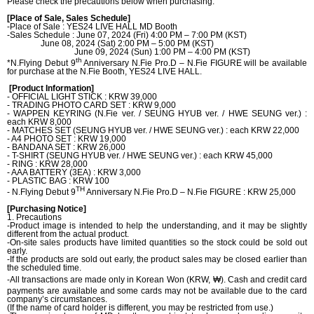
Please check the precautions below when purchasing.
[Place of Sale, Sales Schedule]
-Place of Sale : YES24 LIVE HALL MD Booth
-Sales Schedule : June
07, 2024 (Fri) 4:00 PM – 7:00 PM (KST)
June 08, 2024 (Sat) 2:00 PM – 5:00 PM (KST)
June 09, 2024 (Sun) 1:00 PM – 4:00 PM (KST)
th
*
N.Flying Debut 9
Anniversary N.Fie Pro.D – N.Fie FIGURE will be available
for purchase at the N.Fie Booth, YES24 LIVE HALL.
[Product Information]
- OFFICIAL LIGHT STICK : KRW 39,000
- TRADING PHOTO CARD SET : KRW 9,000
- WAPPEN KEYRING (N.Fie ver. / SEUNG HYUB ver. / HWE SEUNG ver.) :
each KRW 8,000
- MATCHES SET (SEUNG HYUB ver. / HWE SEUNG ver.) : each KRW 22,000
- A4 PHOTO SET : KRW 19,000
- BANDANA SET : KRW 26,000
- T-SHIRT (SEUNG HYUB ver. / HWE SEUNG ver.) : each KRW 45,000
- RING : KRW 28,000
- AAA BATTERY (3EA) : KRW 3,000
- PLASTIC BAG : KRW 100
TH
- N.Flying Debut 9
Anniversary N.Fie Pro.D – N.Fie FIGURE : KRW 25,000
[Purchasing Notice]
1. Precautions
-Product image is intended to help the understanding, and it may be slightly
different from the actual product.
-On-site sales products have limited quantities so the stock could be sold out
early.
-If
the products are sold out early, the product sales may be closed earlier than
the scheduled time.
-All transactions are made only in Korean Won (KRW,
₩). Cash and credit card
payments are available and some cards may not be available due to the card
company’s circumstances.
(If the name of card holder is different, you may be restricted from use.)