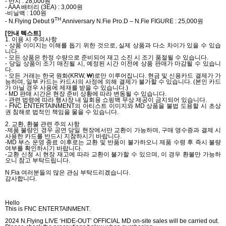
-
반지
: 28,000
원
- AAA
배터리
(3EA) : 3,000
원
-
비닐백
: 100
원
TH
- N.Flying Debut 9
Anniversary N.Fie Pro.D – N.Fie FIGURE : 25,000
원
[
안내 텍스트
]
1.
이용 시 주의사항
-
상품 이미지는 이해를 돕기 위한 것으로
,
실제 상품과 다소 차이가 있을 수 있습
니다
.
-
모든 상품은 한정 수량으로 준비되어 재고 소진 시 조기 품절될 수 있습니다
.
-
당일 상품이 조기 매진될 시
,
예정된 시간 이전에 상품 판매가 마감될 수 있습니
다
.
-
모든 거래는 한국 원화
(KRW, ₩)
로만 이루어집니다
.
현금 및 신용카드 결제가 가
능하며
,
일부 카드는 카드사의 사정에 의해 결제가 불가할 수 있습니다
. (
본인 카드
가 아닐 경우 사용에 제재를 받을 수 있습니다
.)
- MD
판매 시간은 현장 준비 상황에 따라 변동될 수 있습니다
.
-
관련 법령에 따라 행사장 내 일회용 쇼핑백 무상 제공이 금지되어 있습니다
.
- FNC ENTERTAINMENT
의 아티스트 이미지와
MD
상품을 불법 도용할 시 초상
권 침해로 법적인 책임을 물을 수 있습니다
.
2.
교환
,
환불 관련 주의 사항
-
제품 불량인 경우 공연 당일 현장에서만 교환이 가능하며
,
구매 영수증과 결제 시
사용한 카드를 반드시 지참하시기 바랍니다
.
-MD
부스 운영 종료 이후로는 교환 및 반품이 불가하오니 제품 수령 후 즉시 불량
여부를 확인하시기 바랍니다
.
-
교환 신청 시 현장 재고에 따라 교환이 불가할 수 있으며
,
이 경우 환불만 가능하
오니 참고 부탁드립니다
.
N.Fia
여러분들의 많은 관심 부탁드리겠습니다
.
감사합니다
.
Hello
This is FNC ENTERTAINMENT.
2024 N.Flying LIVE ‘HIDE-OUT’ OFFICIAL MD on-site sales will be carried out.