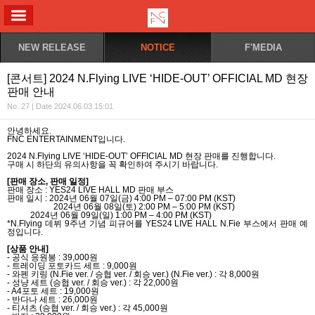
ALL MENU
NEW RELEASE
NOTICE
F'MEDIA
[콘서트] 2024 N.Flying LIVE ‘HIDE-OUT’ OFFICIAL MD 현장
판매 안내
No. 27 | Date 2024.06.03 15:01
안녕하세요
.
FNC ENTERTAINMENT
입니다
.
2024 N.Flying LIVE ‘HIDE-OUT’ OFFICIAL MD
현장 판매를 진행합니다
.
구매 시 하단의 유의사항을 꼭 확인하여 주시기 바랍니다
.
[
판매 장소
,
판매 일정
]
판매 장소
: YES24 LIVE HALL MD
판매 부스
판매 일시
: 2024
년
06
월
07
일
(
금
) 4:00 PM – 07:00 PM (KST)
2024
년
06
월
08
일
(
토
) 2:00 PM – 5:00 PM (KST)
2024
년
06
월
09
일
(
일
) 1:00 PM – 4:00 PM (KST)
*N.Flying
데뷔
9
주년 기념 피규어를
YES24 LIVE HALL N.Fie
부스에서 판매 예
정입니다
.
[
상품 안내
]
-
공식 응원봉
: 39,000
원
-
트레이딩 포토카드 세트
: 9,000
원
-
와펜 키링
(N.Fie ver. /
승협
ver. /
회승
ver.) (N.Fie ver.) :
각
8,000
원
-
성냥 세트
(
승협
ver. /
회승
ver.) :
각
22,000
원
- A4
포토 세트
: 19,000
원
-
반다나 세트
: 26,000
원
-
티셔츠
(
승협
ver. /
회승
ver.) :
각
45,000
원