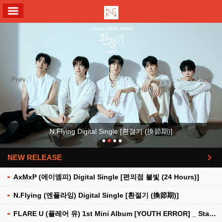
ALL MENU
Previous
Next
N.Flying Digital Single [환절기 (換節期)]
NEW RELEASE
더보기
AxMxP (에이엠피) Digital Single [편의점 불빛 (24 Hours)]
N.Flying (엔플라잉) Digital Single [환절기 (換節期)]
FLARE U (플레어 유) 1st Mini Album [YOUTH ERROR] _ Stationery Kit Ver.