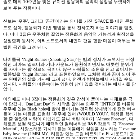
솔로 데뷔
10
주년을 맞은 뮤지션 정용화의 음악적 성장을 뚜렷하게
보여 주는 작품이다
.
신보는
‘
우주
’,
그리고
‘
공간
’
이라는 의미를 가진
‘SPACE’
를 메인 콘셉
트로 삼아
,
정용화가 이번 앨범을 통해 전하고자 하는 이야기를 담았
다
.
미니
3
집은 우주처럼 끝없는 정용화의 음악적 가능성과 확장성을
상징함과 동시에
,
아티스트로서의 내면과 팬을 향한 마음이 머무는 특
별한 공간을 그려 낸다
.
타이틀곡
‘Night Runner (Shooting Star)’
는 밤의 정서가 느껴지는 서정
적인 피아노 멜로디와 기타 사운드가 몽환적이면서도 애틋한 분위기
를 자아내는 팝 장르의 곡이다
.
많은 사람들의 소원을 안고 떨어지는
별똥별을
‘Night Runner’
라고 표현하였으며
,
그처럼 힘과 꿈이 되어 주
는 연예인의 삶을 가사에 그려 냈다
.
언젠가 밤하늘에서 사라질 수도
있지만
,
사람들의 마음속에는 영원히 남아 있을 것이라는 메시지를 담
았다
.
이외에도 미니
3
집에는 정용화의 깊은 감성이 묻어나는 다채로운 곡
이 담겼다
. ‘One Last Day’
의 시작을 알리는 연주곡
‘INTRO’
를 비롯해
우주에 있는
Black hole
에 빨려 들어가는 것처럼 상대방에게 점점 빠져
들어 가는 마음을 표현한
‘
우주에 있어
(WOULD YOU)’,
평생을 함께
할 줄 알았던 사랑이 아쉽게도 끝나 버린 이야기
‘Almost Forever’,
다
채로운 보컬 하모니가 매력적인 얼터너티브
R&B
장르의 곡
‘Espresso
Martini’,
사랑스러운 가사가 듣는 이들에게 설렘을 선사하는
‘Love me
baby love me (LMBLM)’,
리듬감 있는 드럼 비트와
Lo-Fi
사운드가 강
렬한 인상을 남기는 미디움 템포 팝 곡
‘RED’
까지
,
총
7
곡이 수록되었