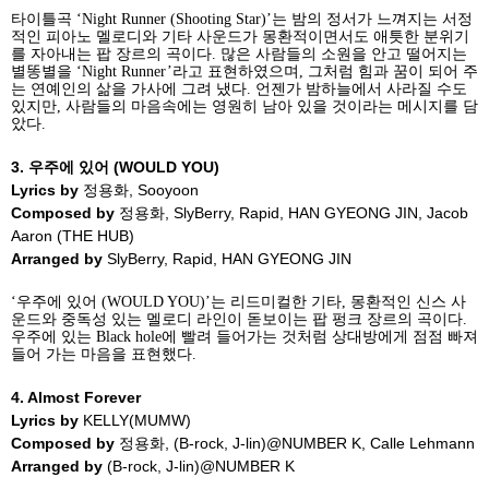
타이틀곡
‘Night Runner (Shooting Star)’
는 밤의 정서가 느껴지는 서정
적인 피아노 멜로디와 기타 사운드가 몽환적이면서도 애틋한 분위기
를 자아내는 팝 장르의 곡이다
.
많은 사람들의 소원을 안고 떨어지는
별똥별을
‘Night Runner’
라고 표현하였으며
,
그처럼 힘과 꿈이 되어 주
는 연예인의 삶을 가사에 그려 냈다
.
언젠가 밤하늘에서 사라질 수도
있지만
,
사람들의 마음속에는 영원히 남아 있을 것이라는 메시지를 담
았다
.
3.
우주에 있어
(WOULD YOU)
Lyrics by
정용화
, Sooyoon
Composed by
정용화
, SlyBerry, Rapid, HAN GYEONG JIN, Jacob
Aaron (THE HUB)
Arranged by
SlyBerry, Rapid, HAN GYEONG JIN
‘
우주에 있어
(WOULD YOU)’
는 리드미컬한 기타
,
몽환적인 신스 사
운드와 중독성 있는 멜로디 라인이 돋보이는 팝 펑크 장르의 곡이다
.
우주에 있는
Black hole
에 빨려 들어가는 것처럼 상대방에게 점점 빠져
들어 가는 마음을 표현했다
.
4. Almost Forever
Lyrics by
KELLY(MUMW)
Composed by
정용화
, (B-rock, J-lin)@NUMBER K, Calle Lehmann
Arranged by
(B-rock, J-lin)@NUMBER K