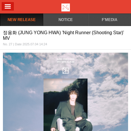
ALL MENU
NEW RELEASE
NOTICE
F'MEDIA
정용화 (JUNG YONG HWA) 'Night Runner (Shooting Star)'
MV
No. 27 | Date 2025.07.04 14:24