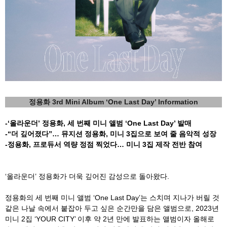
정용화
3rd Mini Album ‘One Last Day’ Information
-
‘올라운더’ 정용화
,
세 번째 미니 앨범
‘One Last Day’
발매
-
“더 깊어졌다
”…
뮤지션 정용화
,
미니
3
집으로 보여 줄 음악적 성장
-
정용화
,
프로듀서 역량 정점 찍었다
…
미니
3
집 제작 전반 참여
‘올라운더’ 정용화가 더욱 깊어진 감성으로 돌아왔다
.
정용화의 세 번째 미니 앨범
‘One Last Day’
는 스치며 지나가 버릴 것
같은 나날 속에서 붙잡아 두고 싶은 순간만을 담은 앨범으로
, 2023
년
미니
2
집
‘YOUR CITY’
이후 약
2
년 만에 발표하는 앨범이자 올해로