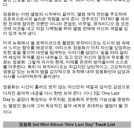
다
.
정용화는 이번 앨범의 시작부터 끝까지
,
앨범 제작 전반을 주도하며
프로듀서로서의 놀라운 역량을 보여 준다
.
연주곡인
‘INTRO’
를 제외
한 전곡에 참여한 것뿐만 아니라 콘셉트
,
비주얼
,
뮤직비디오 등 모든
것에 의견을 내고 직접 디렉팅을 하며 앨범 전체에 자신의 색깔을 깊
이 있게 녹여 냈다
.
미국 뉴욕에서 올 로케이션으로 촬영된 뮤직비디오는 도시의 밤 속에
서 느끼는 향수를 배경으로
,
아티스트 정용화가 마치 자신을 상징하는
듯한 빛을 쫓으며 내면을 탐색하는 이야기를 담았다
.
빛을 따라 달리
며 세상의 무게를 잠시 내려놓고
,
잊고 있던 자신의 열정과 위로를 되
찾는 정용화
.
그렇게 과거와 현재
,
미래를 온전히 받아들이며 스스로
를 마주한다
.
특히 이 뮤직비디오는 차갑지만 낭만적이고
,
고요하지만
생동감 있는 뉴욕의 밤을 감각적으로 포착해 내며 정용화만의 감성과
서사를 시네마틱하게 풀어낸다
.
정용화는 시간이 흘러도 변치 않는 자신만의 색깔과 깊어진 감성으로
다져진 음악적 내공을 다시 한번 보여 준다
.
미니
3
집
‘One Last
Day’
는 끝없이 확장되는 우주처럼
,
정용화의 무한한 가능성을 증명하
는 앨범인 동시에 그의 독보적인 음악 세계로 초대하는 앨범이 될 것
이다
.
정용화
3rd Mini Album ‘One Last Day’
Track List