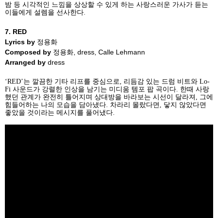
밤 등 시각적인 느낌을 상상할 수 있게 하는 사랑스러운 가사가 듣는
이들에게 설렘을 선사한다
.
7. RED
Lyrics by
정용화
Composed by
정용화
, dress, Calle Lehmann
Arranged by
dress
‘
RED’
는 깔끔한 기타 리프를 중심으로
,
리듬감 있는 드럼 비트와
Lo-
Fi
사운드가 강렬한 인상을 남기는 미디움 템포 팝 곡이다
.
한때 사랑
했던 관계가 완전히 틀어지며 상대방을 바라보는 시선이 달라져
,
그에
힘들어하는 나의 모습을 담아냈다
.
차라리 몰랐다면
,
닿지 않았다면
좋았을 것이라는 메시지를 풀어냈다
.