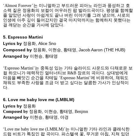
‘Almost Forever’
는 미니멀하고 부드러운 피아노 라인과 풍성하고 호
소력 짙은 정용화의 보컬이 어우러진 팝 발라드곡이다
.
평생을 함께할
줄 알았던 사랑이 아쉽게도 끝나 버린 이야기를 그려 냈으며
,
서로의
인생에 아주 깊이 들어갔지만 결국 마지막까지는 함께하지 못했다는
걸 깨닫는 순간을 가사에 담았다
.
5.
Espresso Martini
Lyrics by
정용화
, Alice Sno
Composed by
정용화
,
이현승
,
황태영
, Jacob Aaron (THE HUB)
Arranged by
이현승
,
황태영
‘Espresso Martini’
는 중독성 있는 기타 슬라이드 사운드와 다채로운 보
컬 하모니가 매력적인 얼터너티브
R&B
장르의 곡이다
.
상대방에게
마음을 빼앗긴 순간을 칵테일
‘Espresso Martini’
에 비유하여
,
채워도
채워도 부족한 사랑을 조금 더 받고 싶다는 달콤한 가사가 인상적이
다
.
6.
Love me baby love me (LMBLM)
Lyrics by
정용화
Composed by
정용화
,
이현승
,
황태영
, Benjmn
Arranged by
이현승
,
황태영
,
야경
‘Love me baby love me (LMBLM)’
는 미니멀한 기타 라인과 클래식한
드럼 비트가 특징인 팝 곡이다
.
파스텔색 꽃
,
무거운 아침
,
지쳐 있던