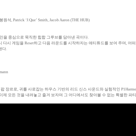
봉원석
, Patrick
‘
J.Que
’
Smith, Jacob Aaron (THE HUB)
라인을 중심으로 묵직한 힙합 그루브를 담아낸 곡이다
.
니 다시 게임을
Reset
하고 다음 라운드를 시작하자는 애티튜드를 보여 주며
,
어떠
낸다
.
hmann
 팝 장르로
,
귀를 사로잡는 하우스 기반의 리드 신스 사운드와 실험적인
P1Harm
 이제 모든 것을 내려놓고 즐겨 보자며 그 어디에서도 찾아볼 수 없는 특별한 파