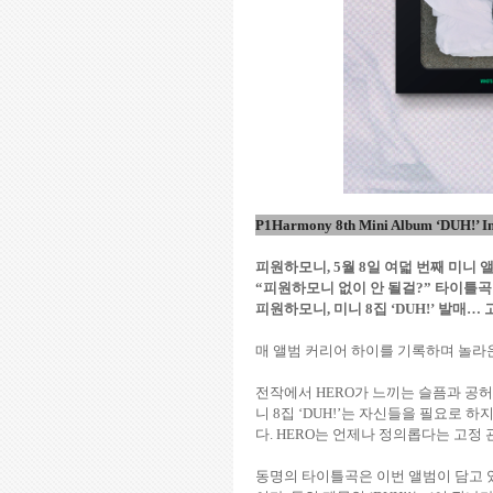
P1Harmony 8th Mini Album ‘DUH!’ I
피원하모니
, 5
월
8
일 여덟 번째 미니 
“
피원하모니 없이 안 될걸
?”
타이틀
피원하모니
,
미니
8
집
‘DUH!’
발매
…
매 앨범 커리어 하이를 기록하며 놀라
전작에서
HERO
가 느끼는 슬픔과 공
니
8
집
‘DUH!’
는 자신들을 필요로 하
다
. HERO
는 언제나 정의롭다는 고정 
동명의 타이틀곡은 이번 앨범이 담고