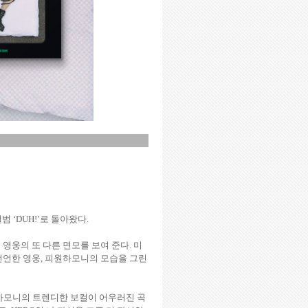
앨범
‘DUH!’
로 돌아왔다
.
영웅의 또 다른 면모를 보여 준다
.
미
선언한 영웅
,
피원하모니의 모습을 그린
하모니의 트렌디한 보컬이 어우러진 곡