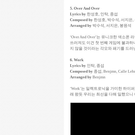
5. Over And Over
Lyrics by
한성호
,
인탁
,
종섭
Composed by
한성호
,
박수석
,
서지은
,
Arranged by
박수석
,
서지은
,
봉원석
‘Over And Over’
는 유니크한 색소폰 
쓰러져도 이건 첫 번째 게임에 불과하
지 않을 것이라는 각오와 패기를 드러
6. Work
Lyrics by
인탁
,
종섭
Composed by
종섭
, Benjmn, Calle Le
Arranged by
Benjmn
‘Work’
는 일렉트로닉을 가미한 하이퍼
래 왔듯 우리는 최선을 다해 일했으니