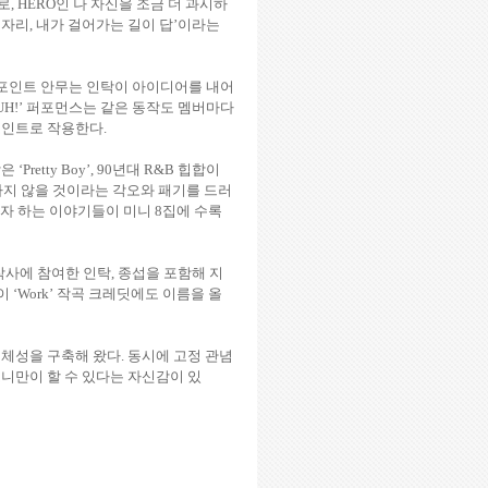
로
, HERO
인 나 자신을 조금 더 과시하
 자리
,
내가 걸어가는 길이 답
’
이라는
포인트 안무는 인탁이 아이디어를 내어
UH!’
퍼포먼스는 같은 동작도 멤버마다
포인트로 작용한다
.
담은
‘Pretty Boy’, 90
년대
R&B
힙합이
하지 않을 것이라는 각오와 패기를 드러
자 하는 이야기들이 미니
8
집에 수록
작사에 참여한 인탁
,
종섭을 포함해 지
이
‘Work’
작곡 크레딧에도 이름을 올
정체성을 구축해 왔다
.
동시에 고정 관념
니만이 할 수 있다는 자신감이 있