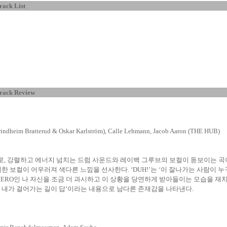
rack List
rack Review
Grindheim Bratterud & Oskar Karlström), Calle Lehmann, Jacob Aaron (THE HUB)
로
,
강렬하고
에너지
넘치는
드럼
사운드와
레이백
그루브의
보컬이
돋보이는
곡
디한
보컬이
어우러져
색다른
느낌을
선사한다
. ‘DUH!’
는
‘
이
잘나가는
사람이
누
HERO
인
나
자신을
조금
더
과시하고
이
상황을
당연하게
받아들이는
모습을
재
,
내가
걸어가는
길이
답
’
이라는
내용으로
남다른
존재감을
나타낸다
.