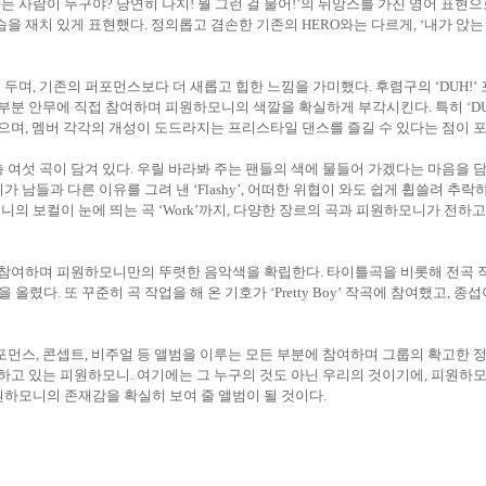
가는 사람이 누구야
?
당연히 나지
!
뭘 그런 걸 물어
!’
의 뉘앙스를 가진 영어 표현으
습을 재치 있게 표현했다
.
정의롭고 겸손한 기존의
HERO
와는 다르게
, ‘
내가 앉는
 두며
,
기존의 퍼포먼스보다 더 새롭고 힙한 느낌을 가미했다
.
후렴구의
‘DUH!’
 부분 안무에 직접 참여하며 피원하모니의 색깔을 확실하게 부각시킨다
.
특히
‘D
있으며
,
멤버 각각의 개성이 도드라지는 프리스타일 댄스를 즐길 수 있다는 점이 
총 여섯 곡이 담겨 있다
.
우릴 바라봐 주는 팬들의 색에 물들어 가겠다는 마음을 
가 남들과 다른 이유를 그려 낸
‘Flashy’,
어떠한 위협이 와도 쉽게 휩쓸려 추락
니의 보컬이 눈에 띄는 곡
‘Work’
까지
,
다양한 장르의 곡과 피원하모니가 전하고
에 참여하며 피원하모니만의 뚜렷한 음악색을 확립한다
.
타이틀곡을 비롯해 전곡 
을 올렸다
.
또 꾸준히 곡 작업을 해 온 기호가
‘Pretty Boy’
작곡에 참여했고
,
종섭
포먼스
,
콘셉트
,
비주얼 등 앨범을 이루는 모든 부분에 참여하며 그룹의 확고한 
장하고 있는 피원하모니
.
여기에는 그 누구의 것도 아닌 우리의 것이기에
,
피원하모
원하모니의 존재감을 확실히 보여 줄 앨범이 될 것이다
.