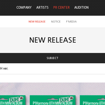
COMPANY
ARTISTS
PR CENTER
AUDITION
NEW RELEASE
NOTICE
F'MEDIA
NEW RELEASE
SUBJECT
H ver.