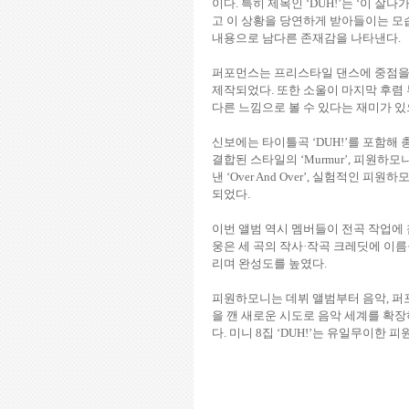
이다
.
특히 제목인
‘DUH!’
는
‘
이 잘나
고 이 상황을 당연하게 받아들이는 모
내용으로 남다른 존재감을 나타낸다
.
퍼포먼스는 프리스타일 댄스에 중점을
제작되었다
.
또한 소울이 마지막 후렴
다른 느낌으로 볼 수 있다는 재미가 
신보에는 타이틀곡
‘DUH!’
를 포함해 
결합된 스타일의
‘Murmur’,
피원하모니
낸
‘Over And Over’,
실험적인 피원하모
되었다
.
이번 앨범 역시 멤버들이 전곡 작업
웅은 세 곡의 작사
·
작곡 크레딧에 이름
리며 완성도를 높였다
.
피원하모니는 데뷔 앨범부터 음악
,
퍼
을 깬 새로운 시도로 음악 세계를 확
다
.
미니
8
집
‘DUH!’
는 유일무이한 피