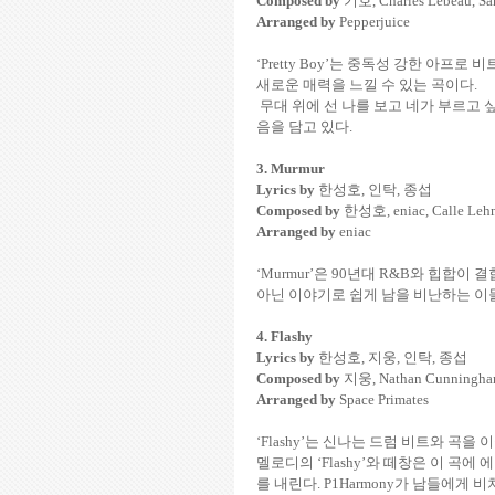
Composed by
기호
, Charles Lebeau, 
Arranged by
Pepperjuice
‘Pretty Boy’
는 중독성 강한 아프로 비
새로운 매력을 느낄 수 있는 곡이다
.
무대 위에 선 나를 보고 네가 부르고 
음을 담고 있다
.
3. Murmur
Lyrics by
한성호
,
인탁
,
종섭
Composed by
한성호
, eniac, Calle L
Arranged by
eniac
‘Murmur’
은
90
년대
R&B
와 힙합이 결
아닌 이야기로 쉽게 남을 비난하는 이
4. Flashy
Lyrics by
한성호
,
지웅
,
인탁
,
종섭
Composed by
지웅
, Nathan Cunningha
Arranged by
Space Primates
‘Flashy’
는 신나는 드럼 비트와 곡을 
멜로디의
‘Flashy’
와 떼창은 이 곡에
를 내린다
. P1Harmony
가 남들에게 비