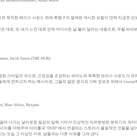
Samir Benabdelmoumen, Adam Seuba
트와 묵직한 베이스 사운드 위에 후렴구의 절제된 섹시한 보컬이 얹혀 지금껏 
싶은 대로
,
또 네가 느낀 대로 언제 어디서든 날 불러 달라는 내용으로
,
우릴 바라봐
ehmann, Jacob Aaron (THE HUB)
합된 스타일의 곡으로
,
긴장감을 조성하는 피아노와 독특한 브라스 사운드가 곡
들에게 전하고자 하는 메시지로
,
그들의 얕은 생각과 가짜 정보로 뒤에서
Gossip
m, Marc Sibley, Benjmn
이끌어 나가는 날카로운 질감의 일렉 기타가 인상적인 자유분방한 분위기의 곡이
 에너지를 더해주며 타이틀곡
‘DUH!’
에서 연결되는 스토리가 물질적인 것들을 넘어
치는 모습 그 이상인 이유
,
남들과는 다른 이유를 그려 낸다
.