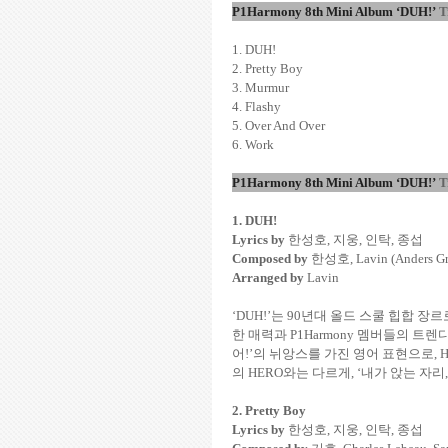
P1Harmony 8th Mini Album ‘DUH!’
T
1. DUH!
2. Pretty Boy
3. Murmur
4. Flashy
5. Over And Over
6. Work
P1Harmony 8th Mini Album ‘DUH!’
T
1. DUH!
Lyrics by
한성호
,
지웅
,
인탁
,
종섭
Composed by
한성호
, Lavin (Anders 
Arranged by
Lavin
‘DUH!’
는
90
년대
올드
스쿨
힙합
장르
한
매력과
P1Harmony
멤버들의
트렌
어
!’
의
뉘앙스를
가진
영어
표현으로
, 
의
HERO
와는
다르게
, ‘
내가
앉는
자리
2. Pretty Boy
Lyrics by
한성호
,
지웅
,
인탁
,
종섭