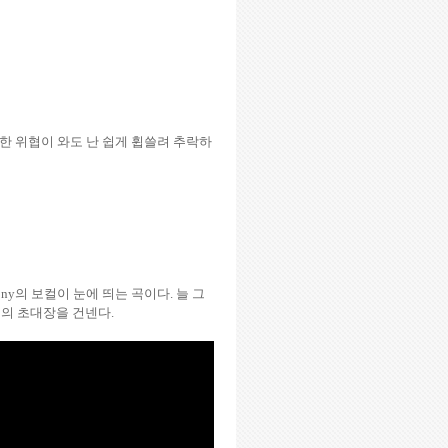
한 위협이 와도 난 쉽게 휩쓸려 추락하
ony
의 보컬이 눈에 띄는 곡이다
.
늘 그
티의 초대장을 건넨다
.