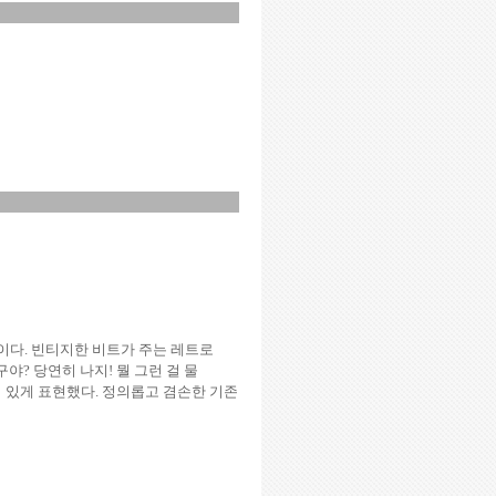
이다
.
빈티지한
비트가
주는
레트로
구야
?
당연히
나지
!
뭘
그런
걸
물
치
있게
표현했다
.
정의롭고
겸손한
기존