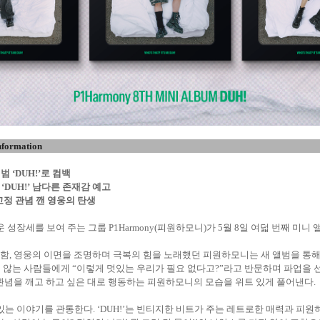
nformation
앨범
‘DUH!’
로 컴백
곡
‘DUH!’
남다른 존재감 예고
고정 관념 깬 영웅의 탄생
운 성장세를 보여 주는 그룹
P1Harmony(
피원하모니
)
가
5
월
8
일 여덟 번째 미니 
허함
,
영웅의 이면을 조명하며 극복의 힘을 노래했던 피원하모니는 새 앨범을 통해 
지 않는 사람들에게
“
이렇게 멋있는 우리가 필요 없다고
?”
라고 반문하며 파업을 
관념을 깨고 하고 싶은 대로 행동하는 피원하모니의 모습을 위트 있게 풀어낸다
.
 있는 이야기를 관통한다
. ‘DUH!’
는 빈티지한 비트가 주는 레트로한 매력과 피원