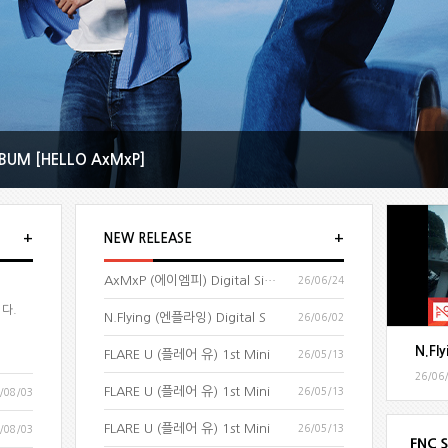
BUM [HELLO AxMxP]
+
+
NEW RELEASE
AxMxP (에이엠피) Digital Sing
26/06/24
니다.
N.Flying (엔플라잉) Digital S
26/06/02
FLARE U (플레어 유) 1st Mini
26/05/13
26/06
FLARE U (플레어 유) 1st Mini
26/05/13
/08/03
FLARE U (플레어 유) 1st Mini
26/05/13
/08/03