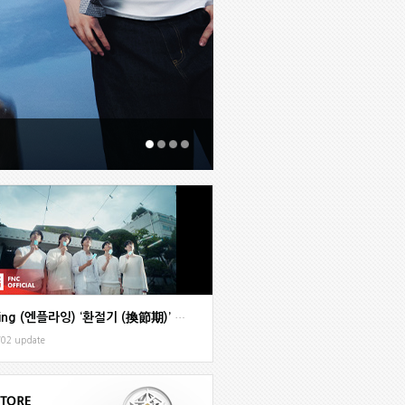
N.Flying (엔플라잉) ‘환절기 (換節期)’ MV
/02 update