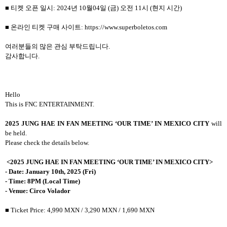
■ 티켓 오픈 일시: 2024년 10월04일 (금) 오전 11시 (현지 시간)
■ 온라인 티켓 구매 사이트: https://www.superboletos.com
여러분들의 많은 관심 부탁드립니다.
감사합니다.
Hello
This is FNC ENTERTAINMENT.
2025 JUNG HAE IN FAN MEETING ‘OUR TIME’ IN MEXICO CITY
will
be held.
Please check the details below.
<2025 JUNG HAE IN FAN MEETING ‘OUR TIME’ IN MEXICO CITY>
- Date: January 10th, 2025 (Fri)
- Time: 8PM (Local Time)
- Venue: Circo Volador
■ Ticket Price: 4,990 MXN / 3,290 MXN / 1,690 MXN