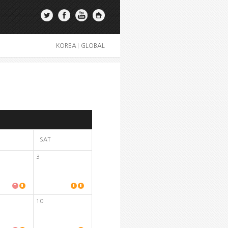
KOREA
|
GLOBAL
SAT
3
10