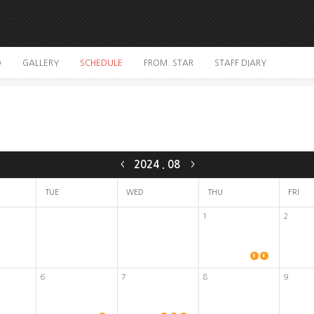
O
GALLERY
SCHEDULE
FROM. STAR
STAFF DIARY
2024
.
08
<
>
TUE
WED
THU
FRI
1
2
6
7
8
9