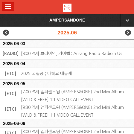
ALL MENU
AMPERSANDONE
▼
2025.06
2025-06-03
[RADIO]
[8:00 PM] 브라이언, 카이렐 : Arirang Radio Radio’n Us
2025-06-04
[ETC]
2025 국립공주대학교 대동제
2025-06-05
[7:00 PM] 앰퍼샌드원 (AMPERS&ONE) 2nd Mini Album
[ETC]
[WILD & FREE] 1:1 VIDEO CALL EVENT
[9:30 PM] 앰퍼샌드원 (AMPERS&ONE) 2nd Mini Album
[ETC]
[WILD & FREE] 1:1 VIDEO CALL EVENT
2025-06-06
[3:00 PM] 앰퍼샌드원 (AMPERS&ONE) 2nd Mini Album
[ETC]