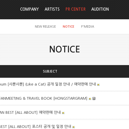
COMPANY
ARTISTS
PR CENTER
AUDITION
NEW RELEASE
NOTICE
F'MEDIA
NOTICE
SUBJECT
Album [사뿐사뿐] (Like a Cat) 공개 일정 안내 / 예약판매 안내
NMEETING & TRAVEL BOOK [HONGSTARGRAM]
PAN BEST [ALL ABOUT] 예약판매 안내
N BEST [ALL ABOUT] 포스터 공개 및 일정 안내