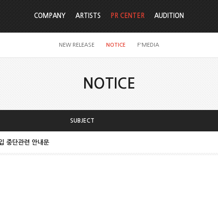
COMPANY
ARTISTS
PR CENTER
AUDITION
NEW RELEASE
NOTICE
F'MEDIA
NOTICE
SUBJECT
가입 중단관련 안내문