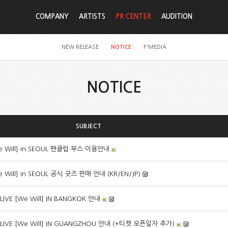
COMPANY
ARTISTS
PR CENTER
AUDITION
NEW RELEASE
NOTICE
F'MEDIA
NOTICE
SUBJECT
[We Will] in SEOUL 팬클럽 부스 이용안내
We Will] in SEOUL 공식 굿즈 판매 안내 (KR/EN/JP)
LIVE [We Will] IN BANGKOK 안내
 LIVE [We Will] IN GUANGZHOU 안내 (+티켓 오픈일자 추가)