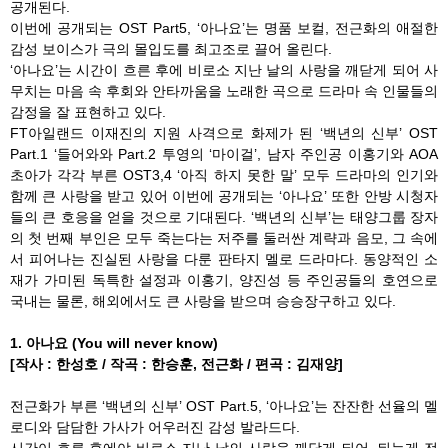
공개된다.
이번에 공개되는 OST Part5, ‘아나요’는 명품 보컬, 전근화의 애절한
감성 보이스가 극의 몰입도를 최고조로 끌어 올린다.
‘아나요’는 시간이 흐른 후에 비로소 지난 날의 사랑을 깨닫게 되어 사
무치는 마음 속 후회와 안타까움을 노래한 곡으로 드라마 속 인물들의
감정을 잘 표현하고 있다.
FT아일랜드 이재진의 지원 사격으로 화제가 된 ‘백년의 신부’ OST
Part.1 ‘들어와와 Part.2 투영의 ‘마이걸’, 남자 주인공 이홍기와 AOA
초아가 각각 부른 OST3,4 ‘아직 하지 못한 말’ 모두 드라마의 인기와
함께 큰 사랑을 받고 있어 이번에 공개되는 ‘아나요’ 또한 안방 시청자
들의 큰 호응을 얻을 것으로 기대된다. ‘백년의 신부’는 태양그룹 장자
의 첫 번째 부인은 모두 죽는다는 저주를 둘러싼 계략과 음모, 그 속에
서 피어나는 진실된 사랑을 다룬 판타지 멜로 드라마다. 동양적인 소
재가 가미된 독특한 설정과 이홍기, 양진성 등 주인공들의 호연으로
국내는 물론, 해외에서도 큰 사랑을 받으며 승승장구하고 있다.
1. 아나요 (You will never know)
[작사 : 한성호 / 작곡 : 한승훈, 전근화 / 편곡 : 김재양]
전근화가 부른 ‘백년의 신부’ OST Part.5, ‘아나요’는 잔잔한 선율의 멜
로디와 담담한 가사가 어우러진 감성 발라드다.