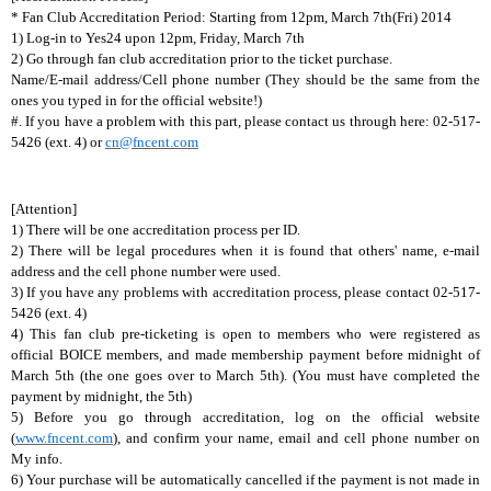
* Fan Club Accreditation Period: Starting from 12pm, March 7th(Fri) 2014
1) Log-in to Yes24 upon 12pm, Friday, March 7th
2) Go through fan club accreditation prior to the ticket purchase.
Name/E-mail address/Cell phone number (They should be the same from the
ones you typed in for the official website!)
#. If you have a problem with this part, please contact us through here: 02-517-
5426 (ext. 4) or
cn@fncent.com
[Attention]
1)
There will be one accreditation process per ID.
2) There will be legal procedures when it is found that others' name, e-mail
address and the cell phone number were used.
3) If you have any problems with accreditation process, please contact 02-517-
5426 (ext. 4)
4) This fan club pre-ticketing is open to members who were registered as
official BOICE members, and made membership payment before midnight of
March 5th (the one goes over to March 5th). (You must have completed the
payment by midnight, the 5th)
5) Before you go through accreditation, log on the official website
(
www.fncent.com
), and confirm your name, email and cell phone number on
My info.
6) Your purchase will be automatically cancelled if the payment is not made in