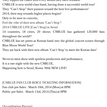
CNBLUE is now world-class band, having done a successful world tour!
They “Can’t Stop” their passion toward the best live performances!
2014, their step towards higher places begins!
Only to be seen in concerts,
Feel the vibe of their new album ‘Can’t Stop’!
2014 CNBLUE LIVE [Can’t Stop] in Seoul
14 countries, 18 cities, 20 shows. CNBLUE has gathered 120,000 fans
throughout the world!!
CNBLUE has set prints as Korean band into the global concert scenes through
Blue Moon World Tour!
They are back with their new album ‘Can’t Stop’ to meet the Korean fans!
Never-to-miss show with spotless production and performance,
It is a one night with the new CNBLUE,
Happening here is Seoul, Korea. With NEW LIVE!
[CNBLUE FAN CLUB BOICE TICKETING INFORMATION]
Fan club pre-Sales : March 10th, 2014 (Mon) at 8PM
Public pre-Sales : March 13rd, 2014 (Thu) at 8PM
[Accreditation Process]