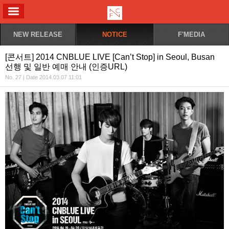
ALL MENU
NEW RELEASE
NOTICE
F'MEDIA
[콘서트] 2014 CNBLUE LIVE [Can’t Stop] in Seoul, Busan
선행 및 일반 예매 안내 (인증URL)
No. 27 | Date 2014.03.07 11:01