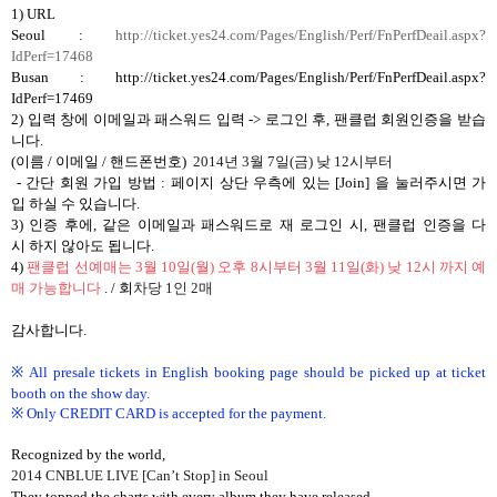
1) URL
Seoul :
http://ticket.yes24.com/Pages/English/Perf/FnPerfDeail.aspx?
IdPerf=17468
Busan : http://ticket.yes24.com/Pages/English/Perf/FnPerfDeail.aspx?
IdPerf=17469
2)
입력
창에
이메일과
패스워드
입력
->
로그인
후
,
팬클럽
회원인증을
받습
니다
.
(
이름
/
이메일
/
핸드폰번호
)
2014
년
3
월
7
일
(
금
)
낮
12
시부터
-
간단
회원
가입
방법
:
페이지
상단
우측에
있는
[Join]
을
눌러주시면
가
입
하실
수
있습니다
.
3)
인증
후에
,
같은
이메일과
패스워드로
재
로그인
시
,
팬클럽
인증을
다
시
하지
않아도
됩니다
.
4)
팬클럽 선예매는
3
월
10
일
(
월
)
오후
8
시부터
3
월
11
일
(
화
)
낮
12
시 까지 예
매 가능합니다
.
/
회
차당
1
인
2
매
감사합니다
.
※ All presale tickets in English booking page should be picked up at ticket
booth on the show day.
※ Only CREDIT CARD is accepted for the payment.
Recognized by the world,
2014 CNBLUE LIVE [Can’t Stop] in Seoul
They topped the charts with every album they have released.