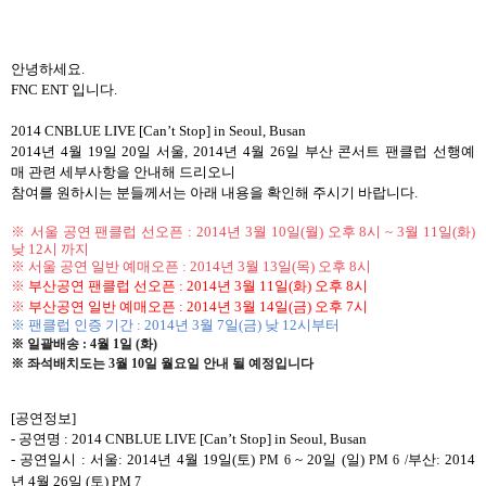
안녕하세요
.
FNC ENT
입니다
.
2014 CNBLUE LIVE [Can’t Stop] in Seoul, Busan
2014
년
4
월
19
일
20
일
서울
, 2
014
년
4
월
26
일
부산 콘
서트
팬클럽
선행예
매
관련
세부사항을
안내해
드리오니
참여를
원하시는
분들께서는
아래
내용을
확인해
주시기
바랍니다
.
※ 서울 공연 팬클럽 선오픈
: 2014
년
3
월
10
일
(
월
)
오후
8
시
~ 3
월
11
일
(
화
)
낮
12
시 까지
※ 서울 공연 일반 예매오픈
: 2014
년
3
월
13
일
(
목
)
오후
8
시
※
부산공연 팬클럽 선오픈
: 2014
년
3
월
11
일
(
화
)
오후
8
시
※
부산공연 일반 예매오픈
: 2014
년
3
월
14
일
(
금
)
오후
7
시
※ 팬클럽 인증 기간
: 2014
년
3
월
7
일
(
금
)
낮
12
시부터
※ 일괄배송
: 4
월
1
일
(
화
)
※ 좌석배치도는 3월 10일 월요일 안내 될 예정입니다
[
공연정보
]
-
공연명
: 2014 CNBLUE LIVE [Can’t Stop] in Seoul, Busan
-
공연일시
:
서울
: 2014
년
4
월
19
일
(
토
)
~ 20
일
(
일
)
부산
:
2
014
PM 6
PM 6 /
년
4
월
26
일
(
토
)
PM 7