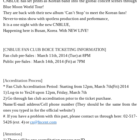
CNBLUE has set prints as Korean band into the global concert scenes through
Blue Moon World Tour!
They are back with their new album ‘Can’t Stop’ to meet the Korean fans!
Never-to-miss show with spotless production and performance,
It is a one night with the new CNBLUE,
Happening here is Busan, Korea. With NEW LIVE!
[CNBLUE FAN CLUB BOICE TICKETING INFORMATION]
Fan club pre-Sales : March 11th, 2014 (Tue) at 8PM
Public pre-Sales : March 14th, 2014 (Fri) at 7PM
[Accreditation Process
]
* Fan Club Accreditation Period: Starting from 12pm, March 7th(Fri) 2014
1) Log-in to Yes24 upon 12pm, Friday, March 7th
2) Go through fan club accreditation prior to the ticket purchase.
Name/E-mail address/Cell phone number (They should be the same from the
ones you typed in for the official website!)
#. If you have a problem with this part, please contact us through here: 02-517-
5426 (ext. 4) or
cn@fncent.com
[Attention]
1) There will be one accreditation process per ID.