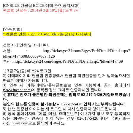
[CNBLUE
팬클럽
BOICE
예매 관련 공지사항
]
팬클럽 선오픈
: 2014
년
3
월
10
일
(
월
)
오후
8
시
[
인증 방법
]
*
팬클럽 인증 기간
: 2014
년
3
월
7
일
(
금
)
낮
12
시부터
선행예매 인증 및 예매
URL
서울
: http://ticket.yes24.com/Pages/Perf/Detail/Detail.aspx?
idPerf=17468&Gcode=009_126
부산
: http://ticket.yes24.com/Pages/Perf/Detail/Detail.aspx?IdPerf=17469
1) 3
월
7
일
(
금
)
예스
24
로그인
2)
예매페이지의 팬클럽 인증창에서 팬클럽 회원인증을 먼저 받아놓으시면
빠르게 예매가 가능합니다
.
3)
인증 시
이름
/
이메일
/
휴대폰번호로
인증 가능하며
,
공식 홈페이지
(
www.fncent.com
)
에 등록된 정보 그대로 인증하시면 됩니다
.
4)
휴대폰 번호가 불분명한 회원분께는 임의로
02-517-5426
저장해드렸습니
다
.
본인의 핸드폰 인증이 불가능할 시
02-517-5426
입력 시도 부탁드립니다
.
5)
한 번 인증한 아이디는 재 로그인 시 다시 인증하지 않아도 됩니다
.
6)
공식 홈페이지에
[
이름
,
메일
,
휴대폰번호
]
이
3
가지 정보 모두 등록되지
않은 회원님과 인증이 되지 않는 경우
02-517-5426 (
내선
4
번
)
또는
cn@fncent.com
으로 문의하여 주세요
.