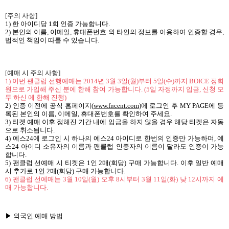
[
주의 사항
]
1)
한 아이디당
1
회 인증 가능합니다
.
2)
본인의 이름
,
이메일
,
휴대폰번호 외 타인의 정보를 이용하여 인증할 경우
,
법적인 책임이 따를 수 있습니다
.
[
예매 시 주의 사항
]
1)
이번 팬클럽 선행예매는
2014
년
3
월
3
일
(
월
)
부터
5
일
(
수
)
까지
BOICE
정회
원으로 가입해 주신 분에 한해 참여 가능합니다
. (5
일 자정까지 입금
,
신청 모
두 하신 에 한해 진행
)
2)
인증 이전에 공식 홈페이지
(
www.fncent.com
)
에 로그인 후
MY PAGE
에 등
록된 본인의 이름
,
이메일
,
휴대폰번호를 확인하여 주세요
.
3)
티켓 예매 이후 정해진 기간 내에 입금을 하지 않을 경우 해당 티켓은 자동
으로 취소됩니다
.
4)
예스
24
에 로그인 시 하나의 예스
24
아이디로 한번의 인증만 가능하며
,
예
스
24
아이디 소유자의 이름과 팬클럽 인증자의 이름이 달라도 인증이 가능
합니다
.
5)
팬클럽 선예매 시 티켓은
1
인
2
매
(
회당
)
구매 가능합니다
.
이후 일반 예매
시 추가로
1
인
2
매
(
회당
)
구매 가능합니다
.
6)
팬클럽 선예매는
3
월
10
일
(
월
)
오후
8
시부터
3
월
11
일
(
화
)
낮
12
시까지 예
매 가능합니다
.
▶
외국인
예매
방법