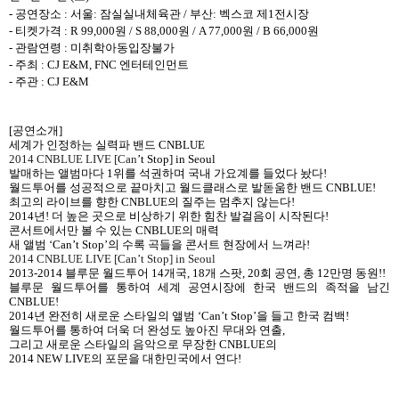
-
공연장소
:
서울
:
잠실실내체육관
/
부산
:
벡스코 제
1
전시장
-
티켓가격
:
R 99,000
원
/ S 88,000
원
/ A 77,000
원
/ B 66,000
원
-
관람연령
:
미취학아동입장불가
-
주최
: CJ E&M, FNC
엔터테인먼트
-
주관
: CJ E&M
[
공연소개
]
세계가 인정하는 실력파 밴드
CNBLUE
2014 CNBLUE LIVE [Can
’
t Stop] in Seoul
발매하는 앨범마다
1
위를 석권하며 국내 가요계를 들었다 놨다
!
월드투어를 성공적으로 끝마치고 월드클래스로 발돋움한 밴드
CNBLUE!
최고의 라이브를 향한
CNBLUE
의 질주는 멈추지 않는다
!
2014
년
!
더 높은 곳으로 비상하기 위한 힘찬 발걸음이 시작된다
!
콘서트에서만 볼 수 있는
CNBLUE
의 매력
새 앨범 ‘
Can
’
t Stop
’의 수록 곡들을 콘서트 현장에서 느껴라
!
2014 CNBLUE LIVE [Can
’
t Stop] in Seoul
2013-2014
블루문 월드투어
14
개국
, 18
개 스팟
, 20
회 공연
,
총
12
만명 동원
!!
블루문 월드투어를 통하여 세계 공연시장에 한국 밴드의 족적을 남긴
CNBLUE!
2014
년 완전히 새로운 스타일의 앨범 ‘
Can
’
t Stop
’을 들고 한국 컴백
!
월드투어를 통하여 더욱 더 완성도 높아진 무대와 연출
,
그리고 새로운 스타일의 음악으로 무장한
CNBLUE
의
2014 NEW LIVE
의 포문을 대한민국에서 연다
!