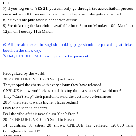
time.
7) If you log on to YES 24, you can only go through the accreditation process
once but your ID does not have to match the person who gets accredited.
8) 2 tickets are purchasable per person at time..
9) Pre-ticketing for fan club is available from 8pm on Monday, 10th March to
12pm on Tuesday 11th March
※ All presale tickets in English booking page should be picked up at ticket
booth on the show day.
※ Only CREDIT CARD is accepted for the payment.
Recognized by the world,
2014 CNBLUE LIVE [Can’t Stop] in Busan
They topped the charts with every album they have released.
CNBLUE is now world-class band, having done a successful world tour!
They “Can’t Stop” their passion toward the best live performances!
2014, their step towards higher places begins!
Only to be seen in concerts,
Feel the vibe of their new album ‘Can’t Stop’!
2014 CNBLUE LIVE [Can’t Stop] in Busan
14 countries, 18 cities, 20 shows. CNBLUE has gathered 120,000 fans
throughout the world!!