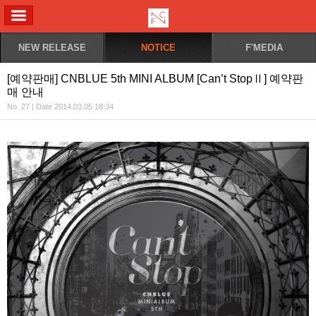
ALL MENU
NEW RELEASE
NOTICE
F'MEDIA
[예약판매] CNBLUE 5th MINI ALBUM [Can’t StopⅡ] 예약판
매 안내
No. 27 | Date 2014.03.05 18:34