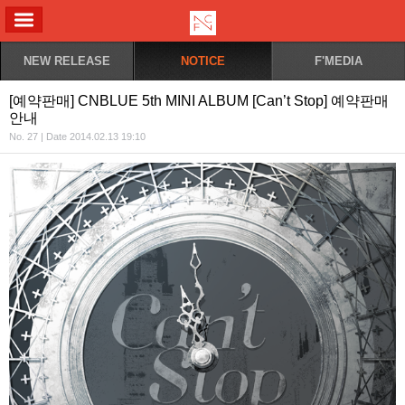
ALL MENU
NEW RELEASE
NOTICE
F'MEDIA
[예약판매] CNBLUE 5th MINI ALBUM [Can’t Stop] 예약판매
안내
No. 27 | Date 2014.02.13 19:10