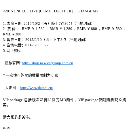
<2015 CNBLUE LIVE [COME TOGETHER] in SHANGHAI>
表演日期
晚
上
点
分
当
地
时间
1.
: 2015/10/2
（
五
）
7
30
（
）
2.
票价
：
RMB
￥
1,580
，
RMB
￥
1,280
，
RMB
￥
880
，
RMB
￥
580
，
RMB
￥
380
售票日期
点
当
地
时间
3.
：
2015/9/10
（
四
）
下午
3
（
）
咨
询电话
4.
：
021-52665592
网上购买
5.
:
星族官
网
-
:
http://shop.newstargroup.com.cn
一次性可
购买
的
数
量限制
为
张
*
6
大
麦网
-
：
http://www.damai.cn/
VIP package
包括
观看彩排和官方
MD
两件
，
VIP package
仅限购票观众购
买
。
请大
家多多
关注
。