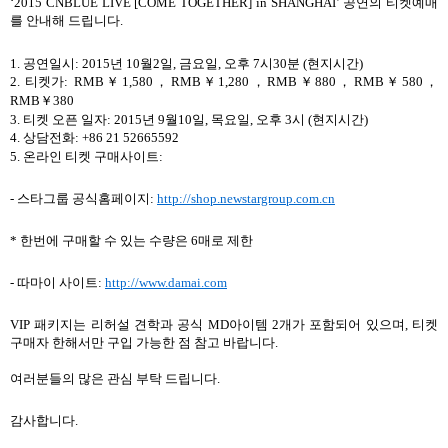
‘2015 CNBLUE LIVE [COME TOGETHER] in SHANGHAI’
공연의 티켓예매
를 안내해 드립니다
.
1.
공연일시
: 2015
년
10
월
2
일
,
금요일
,
오후
7
시
30
분
(
현지시간
)
2.
티켓가
: RMB
￥
1,580
，
RMB
￥
1,280
，
RMB
￥
880
，
RMB
￥
580
，
RMB
￥
380
3.
티켓 오픈 일자
: 2015
년
9
월
10
일
,
목요일
,
오후
3
시
(
현지시간
)
4.
상담전화
: +86 21 52665592
5.
온라인 티켓 구매사이트
:
-
스타그룹 공식홈페이지
:
http://shop.newstargroup.com.cn
*
한번에 구매할 수 있는 수량은
6
매로 제한
-
따마이 사이트
:
http://www.damai.com
VIP
패키지는 리허설 견학과 공식
MD
아이템
2
개가 포함되어 있으며
,
티켓
구매자 한해서만 구입 가능한 점 참고 바랍니다
.
여러분들의 많은 관심 부탁 드립니다
.
감사합니다
.