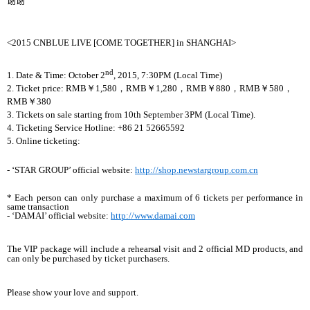
谢谢
<2015 CNBLUE LIVE [COME TOGETHER] in SHANGHAI>
nd
1. Date & Time: October 2
, 2015, 7:30PM (Local Time)
2. Ticket price: RMB
￥
1,580
，
RMB
￥
1,280
，
RMB
￥
880
，
RMB
￥
580
，
RMB
￥
380
3. Tickets on sale starting from 10th September 3PM (Local Time).
4. Ticketing Service Hotline: +86 21 52665592
5. Online ticketing:
- ‘STAR GROUP’ official website:
http://shop.newstargroup.com.cn
* Each person can only purchase a maximum of 6 tickets per performance in
same transaction
- ‘DAMAI’ official website:
http://www.damai.com
The VIP package will include a rehearsal visit and 2 official MD products, and
can only be purchased by ticket purchasers.
Please show your love and support.