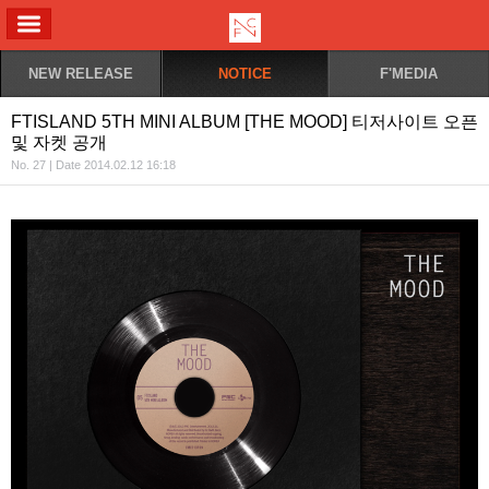
ALL MENU
NEW RELEASE
NOTICE
F'MEDIA
FTISLAND 5TH MINI ALBUM [THE MOOD] 티저사이트 오픈
및 자켓 공개
No. 27 | Date 2014.02.12 16:18