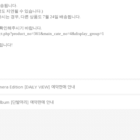
발송됩니다
.
도 지연될 수 있습니다
.)
하시는 경우
,
다른 상품도
7
월
24
일 배송됩니다
.
 확인해주시기 바랍니다
.
oduct.php?product_no=361&main_cate_no=4&display_group=1
드립니다
!
era Edition [DAILY VIEW] 예약판매 안내
 Album [단발머리] 예약판매 안내