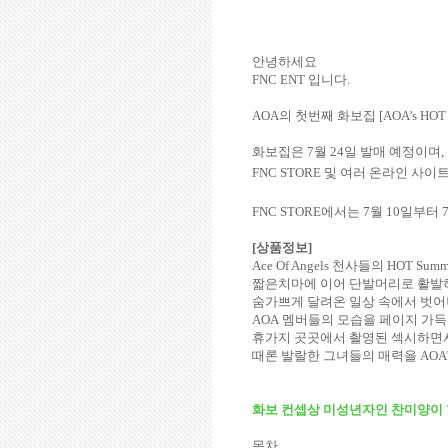
안녕하세요
FNC ENT
입니다
.
AOA
의 첫번째 화보집
[AOA’s HOT
화보집은
7
월
24
일 발매 예정이며
,
FNC STORE
및 여러 온라인 사이
FNC STORE
에서는
7
월
10
일부터
[
상품정보
]
Ace Of Angels
천사들의
HOT Summ
짧은치마에 이어 단발머리로 활발
숨가쁘게 달려온 일상 속에서 벗
AOA
멤버들의 모습을
페이지 가득
휴가지 곳곳에서 촬영된 섹시하면
때론 발랄한 그녀들의 매력을
AOA’
화보 컨셉상 미성년자인 찬미양이 
목차