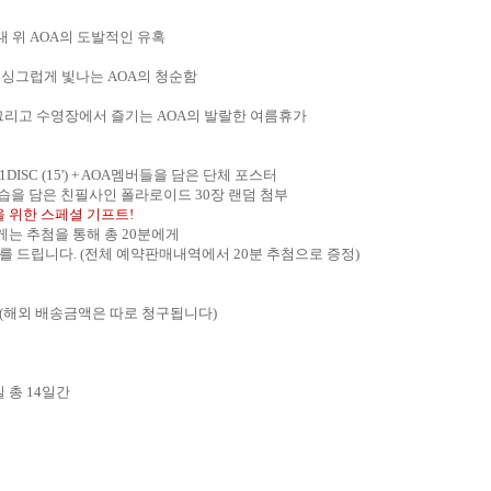
대 위
AOA
의 도발적인 유혹
 싱그럽게 빛나는
AOA
의 청순함
그리고 수영장에서 즐기는
AOA
의 발랄한 여름휴가
DISC (15') + AOA
멤버들을 담은 단체 포스터
습을 담은 친필사인 폴라로이드
30
장 랜덤 첨부
 위한 스페셜 기프트
!
게는 추첨을 통해 총
20
분에게
를 드립니다
. (
전체 예약판매내역에서
20
분 추첨으로 증정
)
(
해외 배송금액은 따로 청구됩니다
)
일 총
14
일간