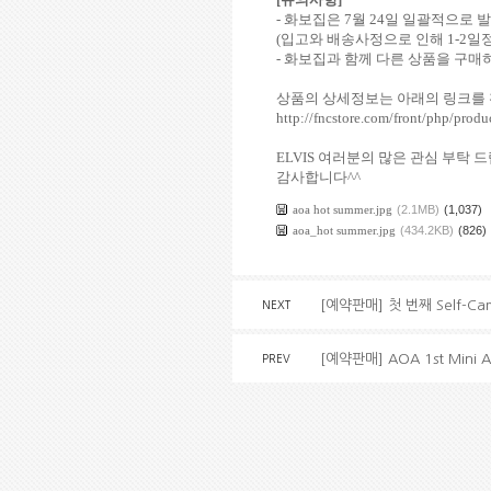
-
화보집은
7
월
24
일 일괄적으로 
(
입고와 배송사정으로 인해
1-2
일정
-
화보집과 함께 다른 상품을 구매
상품의 상세정보는 아래의 링크를
http://fncstore.com/front/php/pr
ELVIS
여러분의 많은 관심 부탁 
감사합니다
^^
aoa hot summer.jpg
(2.1MB)
(1,037)
aoa_hot summer.jpg
(434.2KB)
(826)
[예약판매] 첫 번째 Self-Cam
NEXT
[예약판매] AOA 1st Mini
PREV