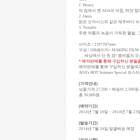
1. Honey
막 잠에서 깬
AOA
의 아침
,
하얀 침
2. Oasis
맑은 오아시스와 같은 제주바다 속
3. Twinkle
푸른 여름의 녹음이 가득한 풀밭
,
사이즈
/ 210*297mm
구성
/ 108
페이지
+ MAKING FILM 1
세상에서 단 한 장
!
멤버들의 모
*
예약판매를 통해 구입하신 분들을
예약판매를 통해 구입하신 분들에
AOA’s HOT Summer Special
포스터
[
가격안내
]
상품가격
27,500 +
배송비
2,500
원
총
30,000
원
[
예약기간
]
2014
년
7
월
10
일
~ 2014
년
7
월
23
[
발송기간
]
2014
년
7
월
24
일 일괄배송 예정
[
유의사항
]