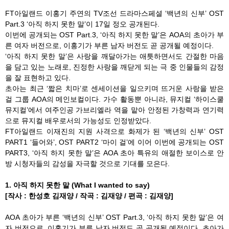
FT아일랜드 이홍기 주연의 TV조선 드라마스페셜 ‘백년의 신부’ OST
Part.3 ‘아직 하지 못한 말’이 17일 정오 공개된다.
이번에 공개되는 OST Part.3, ‘아직 하지 못한 말’은 AOA의 초아가 부
른 여자 버전으로, 이홍기가 부른 남자 버전도 곧 공개될 예정이다.
‘아직 하지 못한 말’은 사랑을 깨달아가는 애틋하면서도 간절한 마음
을 담고 있는 노래로, 진정한 사랑을 깨닫게 되는 극 중 인물들의 감정
을 잘 표현하고 있다.
초아는 최근 ‘짧은 치마’로 센세이션을 일으키며 뜨거운 사랑을 받은
걸 그룹 AOA의 메인보컬이다. 가수 활동뿐 아니라, 뮤지컬 ‘하이스쿨
뮤지컬’에서 여주인공 가브리엘라 역을 맡아 안정된 가창력과 연기력
으로 뮤지컬 배우로서의 가능성도 인정받았다.
FT아일랜드 이재진의 지원 사격으로 화제가 된 ‘백년의 신부’ OST
PART1 ‘들어와’, OST PART2 ‘마이 걸’에 이어 이번에 공개되는 OST
PART3, ‘아직 하지 못한 말’은 AOA 초아 특유의 애절한 보이스로 안
방 시청자들의 감성을 자극할 것으로 기대를 모은다.
1. 아직 하지 못한 말 (What I wanted to say)
[작사 : 한성호 김재양 / 작곡 : 김재양 / 편곡 : 김재양]
AOA 초아가 부른 ‘백년의 신부’ OST Part.3, ‘아직 하지 못한 말’은 여
자 버전으로, 이홍기가 부른 남자 버전도 곧 공개될 예정이다. 초아가