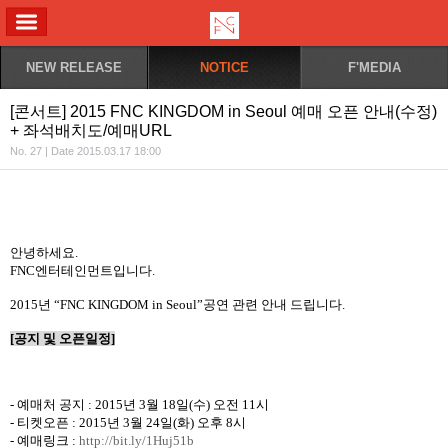
ALL MENU
NEW RELEASE
NOTICE
F'MEDIA
[콘서트] 2015 FNC KINGDOM in Seoul 예매 오픈 안내(수정)
+ 좌석배치도/예매URL
No. 27 | Date 2015.03.17 18:00
안녕하세요.
FNC
엔터테인먼트입니다
.
2015
년
“FNC KINGDOM in Seoul”
공연 관련 안내 드립니다
.
[
공지 및 오픈일정
]
-
예매처 공지
: 2015
년
3
월
18
일
(
수
)
오전
11
시
-
티켓오픈
: 2015
년
3
월
24
일
(
화
)
오후
8
시
- 예매링크 :
http://bit.ly/1Huj51b