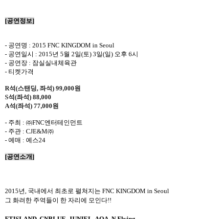
[
공연정보
]
-
공연명
: 2015 FNC KINGDOM in Seoul
-
공연일시
: 2015
년
5
월
2
일
(
토
) 3
일
(
일
)
오후
6
시
-
공연장
:
잠실실내체육관
-
티켓가격
R석(스탠딩, 좌석) 99,000원
S석(좌석) 88,000
A석(좌석) 77,000원
-
주최
:
㈜
FNC
엔터테인먼트
-
주관
: CJE&M
㈜
-
예매
:
예스
24
[
공연소개
]
2015
년
,
국내에서 최초로 펼쳐지는
FNC KINGDOM
in Seoul
그 화려한 주역들이 한 자리에 모인다
!!
FTISLAND, CNBLUE, JUNIEL, AOA, N.Flying